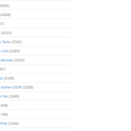
(5092)
(4408)
37)
(2524)
 Terre
(2505)
& USA
(2360)
ationale
(2203)
97)
ce
(2166)
& former USSR
(2036)
l'Air
(1899)
1838)
1760)
OTAN
(1584)