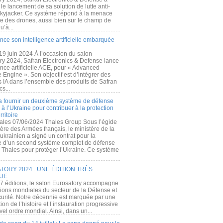
e lancement de sa solution de lutte anti-
kyjacker. Ce système répond à la menace
te des drones, aussi bien sur le champ de
u’à...
nce son intelligence artificielle embarquée
 19 juin 2024 À l’occasion du salon
ry 2024, Safran Electronics & Defense lance
gence artificielle ACE, pour « Advanced
 Engine ». Son objectif est d’intégrer des
s IA dans l’ensemble des produits de Safran
cs...
a fournir un deuxième système de défense
à l’Ukraine pour contribuer à la protection
rritoire
ales 07/06/2024 Thales Group Sous l’égide
ère des Armées français, le ministère de la
ukrainien a signé un contrat pour la
re d’un second système complet de défense
 Thales pour protéger l’Ukraine. Ce système
ORY 2024 : UNE ÉDITION TRÈS
UE
7 éditions, le salon Eurosatory accompagne
tions mondiales du secteur de la Défense et
curité. Notre décennie est marquée par une
ion de l’histoire et l’instauration progressive
el ordre mondial. Ainsi, dans un...