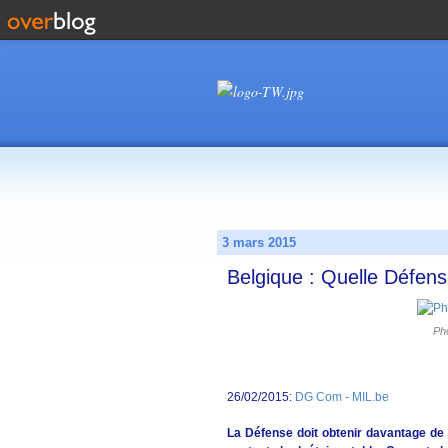
3 mars 2015
Belgique : Quelle Défen
Pho
26/02/2015:
DG Com - MIL.be
La Défense doit obtenir davantage de s