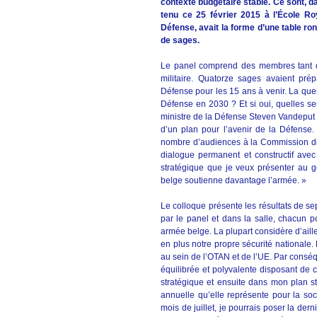
contexte budgétaire stable. Ce sont, da
tenu ce 25 février 2015 à l’École Roy
Défense, avait la forme d’une table ro
de sages.
Le panel comprend des membres tant d
militaire. Quatorze sages avaient pré
Défense pour les 15 ans à venir. La ques
Défense en 2030 ? Et si oui, quelles se
ministre de la Défense Steven Vandeput :
d’un plan pour l’avenir de la Défense.
nombre d’audiences à la Commission de
dialogue permanent et constructif avec
stratégique que je veux présenter au g
belge soutienne davantage l’armée. »
Le colloque présente les résultats de s
par le panel et dans la salle, chacun 
armée belge. La plupart considère d’aille
en plus notre propre sécurité nationale.
au sein de l’OTAN et de l’UE. Par consé
équilibrée et polyvalente disposant de 
stratégique et ensuite dans mon plan str
annuelle qu’elle représente pour la soci
mois de juillet, je pourrais poser la der