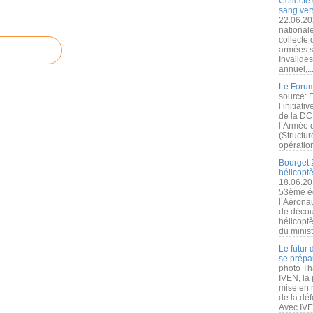
Collecte 
sang vers
22.06.20
nationale
collecte
armées s
Invalide
annuel,..
Le Forum
source: 
l’initiat
de la DC
l’Armée 
(Structur
opération
Bourget 
hélicopt
18.06.20
53ème éd
l’Aérona
de découv
hélicopt
du minist
Le futur
se prépa
photo Th
IVEN, la 
mise en r
de la dé
Avec IVEN