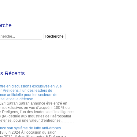
rche
es Récents
ntre en discussions exclusives en vue
r Preligens, l’un des leaders de
gence artificielle pour les secteurs de
tial et de la défense
2024 Safran Safran annonce être entré en
ons exclusives en vue d’acquérir 100 % du
e Preligens, l’un des leaders de l’intelligence
lle (IA) dédiée aux industries de l’aérospatial
défense, pour une valeur d’entreprise...
ance son système de lutte anti-drones
 18 juin 2024 À l’occasion du salon
ry 2024, Safran Electronics & Defense a