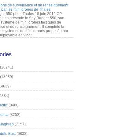
ions de surveillance et de renseignement
 par les mini drones de Thales
er 550 photoThales 18 juin 2019 CP
hales présente le Spy’Ranger 550, son
système de mini drones tactiques de
nce et de renseignement. Il complète la
 systèmes de mini drones proposée par
éployable en vingt...
ories
(20241)
(18989)
14639)
9884)
cific
(8460)
erica
(8252)
 Maghreb
(7157)
iddle East
(6838)