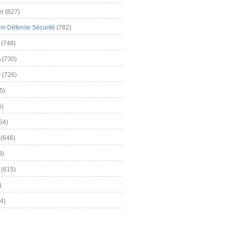
er
(827)
m Défense Sécurité
(782)
(748)
A
(730)
y
(726)
5)
5)
54)
(646)
9)
(615)
)
4)