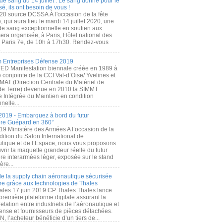
de sang du 14 juillet : Le sang donné pour le
é, ils ont besoin de vous !
20 source DCSSA À l'occasion de la fête
, qui aura lieu le mardi 14 juillet 2020, une
 de sang exceptionnelle en soutien aux
era organisée, à Paris, Hôtel national des
s Paris 7e, de 10h à 17h30. Rendez-vous
.
 Entreprises Défense 2019
FED Manifestation biennale créée en 1989 à
ive conjointe de la CCI Val-d’Oise/ Yvelines et
MAT (Direction Centrale du Matériel de
de Terre) devenue en 2010 la SIMMT
e Intégrée du Maintien en condition
nelle...
2019 - Embarquez à bord du futur
ère Guépard en 360°
19 Ministère des Armées A l’occasion de la
ition du Salon International de
utique et de l’Espace, nous vous proposons
rir la maquette grandeur réelle du futur
ère interarmées léger, exposée sur le stand
ère...
 de la supply chain aéronautique sécurisée
re grâce aux technologies de Thales
ales 17 juin 2019 CP Thales Thales lance
première plateforme digitale assurant la
elation entre industriels de l’aéronautique et
fense et fournisseurs de pièces détachées.
, l’acheteur bénéficie d’un tiers de...