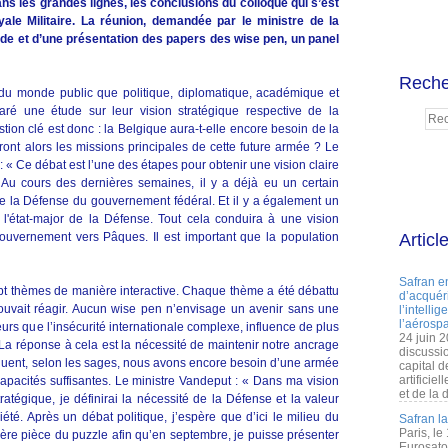
ns les grandes lignes, les conclusions du colloque qui s’est
ale Militaire. La réunion, demandée par le ministre de la
nde et d’une présentation des papers des wise pen, un panel
Reche
u monde public que politique, diplomatique, académique et
paré une étude sur leur vision stratégique respective de la
tion clé est donc : la Belgique aura-t-elle encore besoin de la
ront alors les missions principales de cette future armée ? Le
 « Ce débat est l’une des étapes pour obtenir une vision claire
 Au cours des dernières semaines, il y a déjà eu un certain
 la Défense du gouvernement fédéral. Et il y a également un
 l'état-major de la Défense. Tout cela conduira à une vision
ouvernement vers Pâques. Il est important que la population
Articl
Safran e
ept thèmes de manière interactive. Chaque thème a été débattu
d’acquéri
pouvait réagir. Aucun wise pen n’envisage un avenir sans une
l’intelli
l’aérospa
urs que l’insécurité internationale complexe, influence de plus
24 juin 
 La réponse à cela est la nécessité de maintenir notre ancrage
discussi
quent, selon les sages, nous avons encore besoin d’une armée
capital d
artificie
capacités suffisantes. Le ministre Vandeput : « Dans ma vision
et de la 
atégique, je définirai la nécessité de la Défense et la valeur
été. Après un débat politique, j’espère que d’ici le milieu du
Safran l
Paris, le
nière pièce du puzzle afin qu’en septembre, je puisse présenter
Eurosato