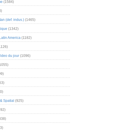
me
(1584)
3)
an (def. indus.)
(1465)
tique
(1342)
Latin America
(1182)
1126)
Video du jour
(1096)
1055)
9)
63)
0)
& Spatial
(925)
92)
838)
3)