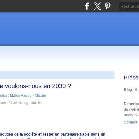
Prése
se voulons-nous en 2030 ?
Blog
: R
tos : Malek Azoug - MIL.be
Descrip
du web i
news in 
Contact
outien de la société et rester un partenaire fiable dans un