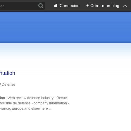
Connexion
+
Créer mon blog
ntation
P Defense
tion
: Web review defence industry - Revue
ndustrie de défense - company information -
France, Europe and elsewhere ...