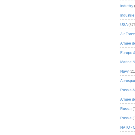
Industry
Industrie
USA
(37
Air Force
Armée de
Europe 
Marine N
Navy
(21
Aerospa
Russia 
Armée de 
Russia
(
Russie
(
NATO - 