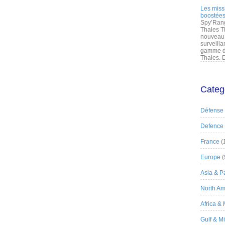
Les miss
boostées
Spy’Rang
Thales T
nouveau 
surveilla
gamme de
Thales. D
Categ
Défense
Defence
France
(
Europe
(
Asia & Pa
North Am
Africa &
Gulf & M