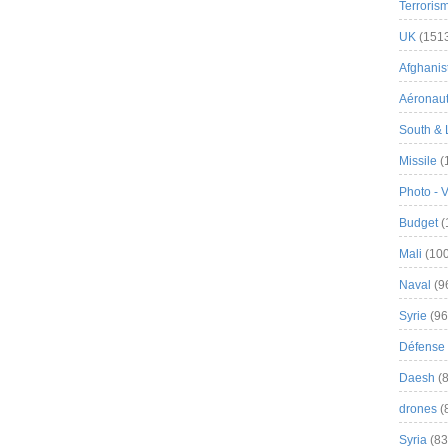
Terroris
UK
(151
Afghanist
Aéronau
South & 
Missile
(
Photo - 
Budget
(
Mali
(100
Naval
(9
Syrie
(96
Défense 
Daesh
(8
drones
(
Syria
(83