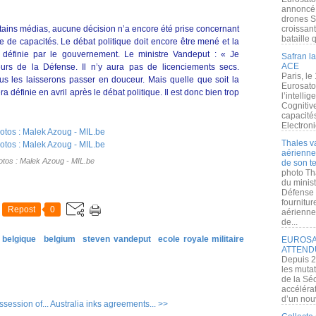
annoncé l
drones S
tains médias, aucune décision n’a encore été prise concernant
croissan
bataille q
e de capacités. Le débat politique doit encore être mené et la
 définie par le gouvernement. Le ministre Vandeput : « Je
Safran la
ACE
urs de la Défense. Il n’y aura pas de licenciements secs.
Paris, le
us les laisserons passer en douceur. Mais quelle que soit la
Eurosato
 définie en avril après le débat politique. Il est donc bien trop
l’intelli
Cognitive
capacité
Electroni
Thales v
aérienne 
tos : Malek Azoug - MIL.be
de son te
photo Th
du minist
Défense 
fournitu
Repost
0
aérienne
de...
belgique
belgium
steven vandeput
ecole royale militaire
EUROSAT
ATTEND
Depuis 2
les muta
de la Sé
accélérat
d’un nouv
session of...
Australia inks agreements... >>