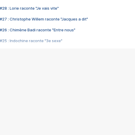
28 : Lorie raconte "Je vais vite"
#27 : Christophe Willem raconte "Jacques a dit"
#26 : Chimène Badi raconte "Entre nous"
#25 : Indochine raconte "3e sexe"
#24 : Zaho raconte "C'est chelou"
#23 : Patrick Bruel raconte "Au café des délices"
#22 : Kyo raconte "Le chemin"
#21 : Nolwenn Leroy raconte "Cassé"
#20 : Patrick Hernandez raconte "Born to be alive"
#19 : Lorie raconte "Près de moi"
#18 : Michael Jones raconte "A nos actes manqués" (avec Jean-Jacque
#17 : Khaled raconte "Aïcha"