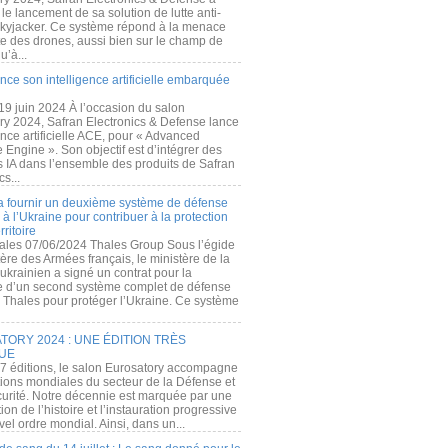
e lancement de sa solution de lutte anti-
kyjacker. Ce système répond à la menace
te des drones, aussi bien sur le champ de
u’à...
nce son intelligence artificielle embarquée
 19 juin 2024 À l’occasion du salon
ry 2024, Safran Electronics & Defense lance
gence artificielle ACE, pour « Advanced
 Engine ». Son objectif est d’intégrer des
s IA dans l’ensemble des produits de Safran
cs...
a fournir un deuxième système de défense
à l’Ukraine pour contribuer à la protection
rritoire
ales 07/06/2024 Thales Group Sous l’égide
ère des Armées français, le ministère de la
ukrainien a signé un contrat pour la
re d’un second système complet de défense
 Thales pour protéger l’Ukraine. Ce système
ORY 2024 : UNE ÉDITION TRÈS
UE
7 éditions, le salon Eurosatory accompagne
tions mondiales du secteur de la Défense et
curité. Notre décennie est marquée par une
ion de l’histoire et l’instauration progressive
el ordre mondial. Ainsi, dans un...