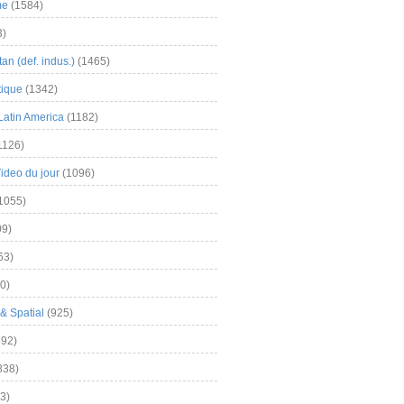
me
(1584)
3)
an (def. indus.)
(1465)
tique
(1342)
Latin America
(1182)
1126)
Video du jour
(1096)
1055)
9)
63)
0)
& Spatial
(925)
92)
838)
3)