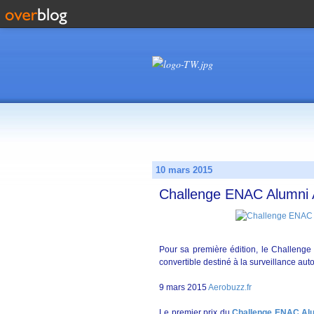
10 mars 2015
Challenge ENAC Alumni A
Pour sa première édition, le Challeng
convertible destiné à la surveillance a
9 mars 2015
Aerobuzz.fr
Le premier prix du
Challenge ENAC Alu