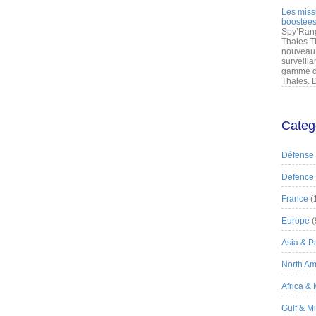
Les miss
boostées
Spy’Rang
Thales T
nouveau 
surveilla
gamme de
Thales. D
Categ
Défense
Defence
France
(
Europe
(
Asia & Pa
North Am
Africa &
Gulf & M