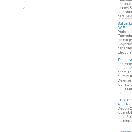
annoncé l
drones S
croissan
bataille q
Safran la
ACE
Paris, le
Eurosato
l’intelli
Cognitive
capacité
Electroni
Thales v
aérienne 
de son te
photo Th
du minist
Défense 
fournitu
aérienne
de...
EUROSAT
ATTEND
Depuis 2
les muta
de la Sé
accélérat
d’un nouv