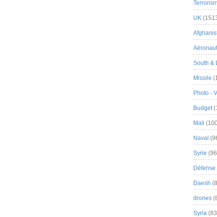
Terroris
UK
(151
Afghanist
Aéronau
South & 
Missile
(
Photo - 
Budget
(
Mali
(100
Naval
(9
Syrie
(96
Défense 
Daesh
(8
drones
(
Syria
(83