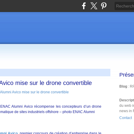
Prése
vico mise sur le drone convertible
Blog
: R
Descrip
du web i
e ENAC Alumni Avico récompense les concepteurs d’un drone
news in 
utomatique de sites industriels offshore – photo ENAC Alumni
Contact
mni Avico
, premier concours de création d’entreprise dans le