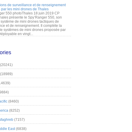
ions de surveillance et de renseignement
 par les mini drones de Thales
er 550 photoThales 18 juin 2019 CP
hales présente le Spy’Ranger 550, son
système de mini drones tactiques de
nce et de renseignement. Il complète la
 systèmes de mini drones proposée par
éployable en vingt...
ories
(20241)
(18989)
14639)
9884)
cific
(8460)
erica
(8252)
 Maghreb
(7157)
iddle East
(6838)