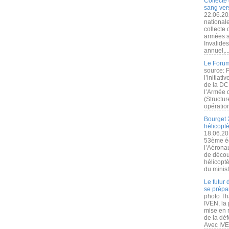
Collecte 
sang vers
22.06.20
nationale
collecte
armées s
Invalide
annuel,..
Le Forum
source: 
l’initiat
de la DC
l’Armée 
(Structur
opération
Bourget 
hélicopt
18.06.20
53ème éd
l’Aérona
de découv
hélicopt
du minist
Le futur
se prépa
photo Th
IVEN, la 
mise en r
de la dé
Avec IVEN