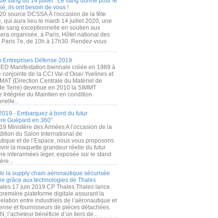
de sang du 14 juillet : Le sang donné pour le
é, ils ont besoin de vous !
20 source DCSSA À l'occasion de la fête
, qui aura lieu le mardi 14 juillet 2020, une
 de sang exceptionnelle en soutien aux
era organisée, à Paris, Hôtel national des
s Paris 7e, de 10h à 17h30. Rendez-vous
.
 Entreprises Défense 2019
FED Manifestation biennale créée en 1989 à
ive conjointe de la CCI Val-d’Oise/ Yvelines et
MAT (Direction Centrale du Matériel de
de Terre) devenue en 2010 la SIMMT
e Intégrée du Maintien en condition
nelle...
2019 - Embarquez à bord du futur
ère Guépard en 360°
19 Ministère des Armées A l’occasion de la
ition du Salon International de
utique et de l’Espace, nous vous proposons
rir la maquette grandeur réelle du futur
ère interarmées léger, exposée sur le stand
ère...
 de la supply chain aéronautique sécurisée
re grâce aux technologies de Thales
ales 17 juin 2019 CP Thales Thales lance
première plateforme digitale assurant la
elation entre industriels de l’aéronautique et
fense et fournisseurs de pièces détachées.
, l’acheteur bénéficie d’un tiers de...