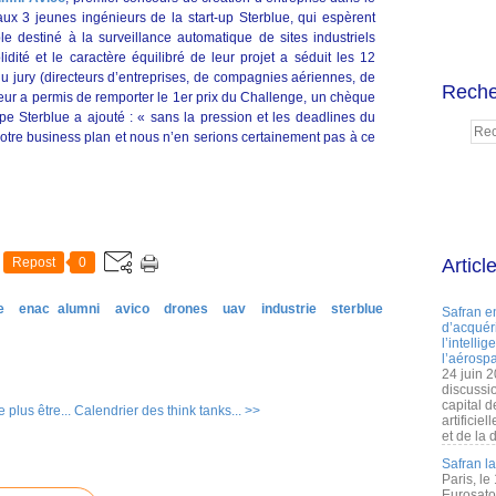
aux 3 jeunes ingénieurs de la start-up Sterblue, qui espèrent
le destiné à la surveillance automatique de sites industriels
ité et le caractère équilibré de leur projet a séduit les 12
u jury (directeurs d’entreprises, de compagnies aériennes, de
Reche
eur a permis de remporter le 1er prix du Challenge, un chèque
uipe Sterblue a ajouté : « sans la pression et les deadlines du
notre business plan et nous n’en serions certainement pas à ce
Repost
0
Articl
e
enac alumni
avico
drones
uav
industrie
sterblue
Safran e
d’acquéri
l’intelli
l’aérospa
24 juin 
discussi
capital d
 plus être...
Calendrier des think tanks... >>
artificie
et de la 
Safran l
Paris, le
Eurosato