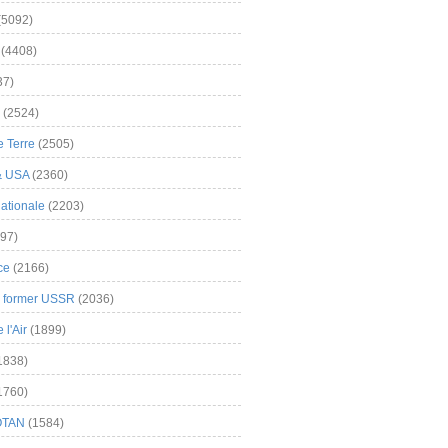
(5092)
(4408)
37)
(2524)
 Terre
(2505)
& USA
(2360)
ationale
(2203)
97)
ce
(2166)
& former USSR
(2036)
l'Air
(1899)
1838)
1760)
OTAN
(1584)