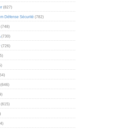
er
(827)
m Défense Sécurité
(782)
(748)
A
(730)
y
(726)
5)
5)
54)
(646)
9)
(615)
)
4)