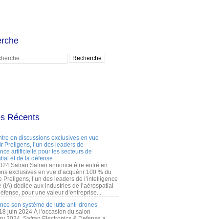
rche
es Récents
ntre en discussions exclusives en vue
r Preligens, l’un des leaders de
gence artificielle pour les secteurs de
tial et de la défense
2024 Safran Safran annonce être entré en
ons exclusives en vue d’acquérir 100 % du
e Preligens, l’un des leaders de l’intelligence
lle (IA) dédiée aux industries de l’aérospatial
défense, pour une valeur d’entreprise...
ance son système de lutte anti-drones
 18 juin 2024 À l’occasion du salon
ry 2024, Safran Electronics & Defense a