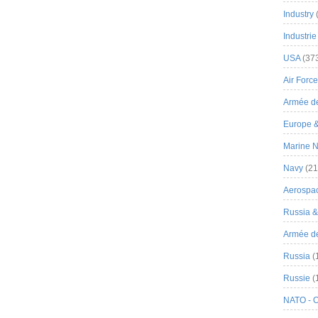
Industry
Industrie
USA
(37
Air Force
Armée de
Europe 
Marine N
Navy
(21
Aerospa
Russia 
Armée de 
Russia
(
Russie
(
NATO - 