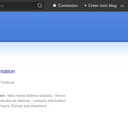
Connexion
+
Créer mon blog
ntation
P Defense
tion
: Web review defence industry - Revue
ndustrie de défense - company information -
France, Europe and elsewhere ...