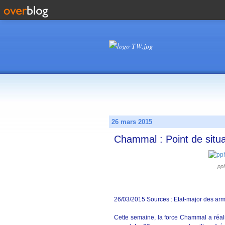
26 mars 2015
Chammal : Point de situ
pph
26/03/2015 Sources : Etat-major des ar
Cette semaine, la force Chammal a réali