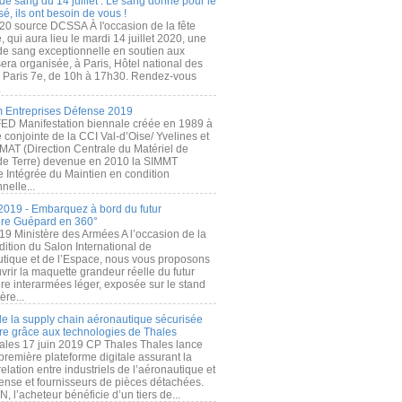
de sang du 14 juillet : Le sang donné pour le
é, ils ont besoin de vous !
20 source DCSSA À l'occasion de la fête
, qui aura lieu le mardi 14 juillet 2020, une
 de sang exceptionnelle en soutien aux
era organisée, à Paris, Hôtel national des
s Paris 7e, de 10h à 17h30. Rendez-vous
.
 Entreprises Défense 2019
FED Manifestation biennale créée en 1989 à
ive conjointe de la CCI Val-d’Oise/ Yvelines et
MAT (Direction Centrale du Matériel de
de Terre) devenue en 2010 la SIMMT
e Intégrée du Maintien en condition
nelle...
2019 - Embarquez à bord du futur
ère Guépard en 360°
19 Ministère des Armées A l’occasion de la
ition du Salon International de
utique et de l’Espace, nous vous proposons
rir la maquette grandeur réelle du futur
ère interarmées léger, exposée sur le stand
ère...
 de la supply chain aéronautique sécurisée
re grâce aux technologies de Thales
ales 17 juin 2019 CP Thales Thales lance
première plateforme digitale assurant la
elation entre industriels de l’aéronautique et
fense et fournisseurs de pièces détachées.
, l’acheteur bénéficie d’un tiers de...