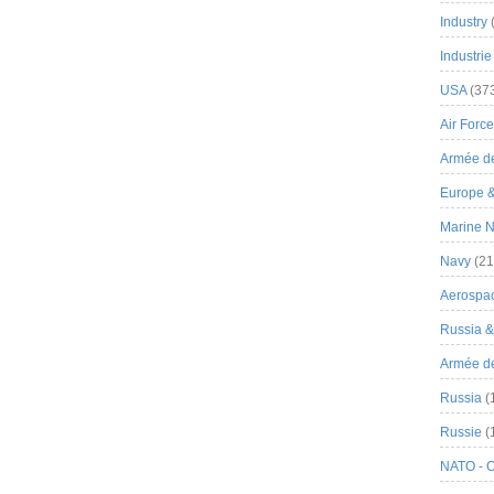
Industry
Industrie
USA
(37
Air Force
Armée de
Europe 
Marine N
Navy
(21
Aerospa
Russia 
Armée de 
Russia
(
Russie
(
NATO - 