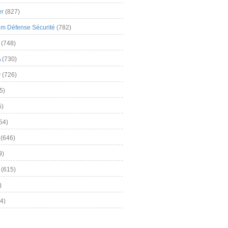
er
(827)
m Défense Sécurité
(782)
(748)
A
(730)
y
(726)
5)
5)
54)
(646)
9)
(615)
)
4)