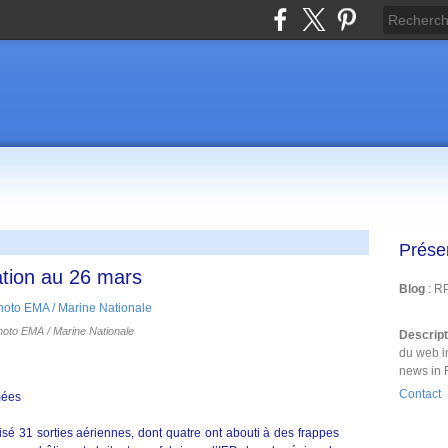
Prése
ation au 26 mars
Blog
: R
oto EMA / Marine Nationale
Descrip
du web i
news in 
Contact
mées
sé 31 sorties aériennes, dont quatre ont abouti à des frappes