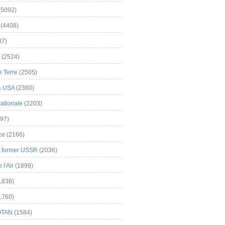
(5092)
(4408)
37)
(2524)
 Terre
(2505)
& USA
(2360)
ationale
(2203)
97)
ce
(2166)
& former USSR
(2036)
l'Air
(1899)
1838)
1760)
OTAN
(1584)