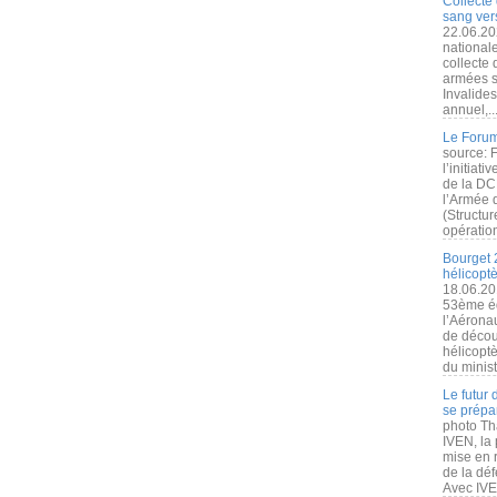
Collecte 
sang vers
22.06.20
nationale
collecte
armées s
Invalide
annuel,..
Le Forum
source: 
l’initiat
de la DC
l’Armée 
(Structur
opération
Bourget 
hélicopt
18.06.20
53ème éd
l’Aérona
de découv
hélicopt
du minist
Le futur
se prépa
photo Th
IVEN, la 
mise en r
de la dé
Avec IVEN