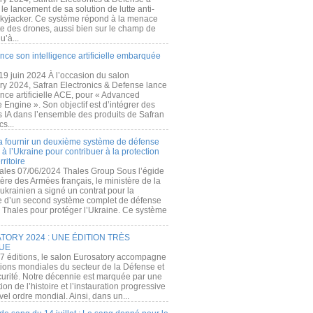
e lancement de sa solution de lutte anti-
kyjacker. Ce système répond à la menace
te des drones, aussi bien sur le champ de
u’à...
nce son intelligence artificielle embarquée
 19 juin 2024 À l’occasion du salon
ry 2024, Safran Electronics & Defense lance
gence artificielle ACE, pour « Advanced
 Engine ». Son objectif est d’intégrer des
s IA dans l’ensemble des produits de Safran
cs...
a fournir un deuxième système de défense
à l’Ukraine pour contribuer à la protection
rritoire
ales 07/06/2024 Thales Group Sous l’égide
ère des Armées français, le ministère de la
ukrainien a signé un contrat pour la
re d’un second système complet de défense
 Thales pour protéger l’Ukraine. Ce système
ORY 2024 : UNE ÉDITION TRÈS
UE
7 éditions, le salon Eurosatory accompagne
tions mondiales du secteur de la Défense et
curité. Notre décennie est marquée par une
ion de l’histoire et l’instauration progressive
el ordre mondial. Ainsi, dans un...