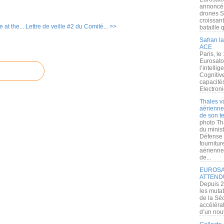
annoncé l
drones S
croissan
 at the...
Lettre de veille #2 du Comité... >>
bataille q
Safran la
ACE
Paris, le
Eurosato
l’intelli
Cognitive
capacité
Electroni
Thales v
aérienne 
de son te
photo Th
du minist
Défense 
fournitu
aérienne
de...
EUROSAT
ATTEND
Depuis 2
les muta
de la Sé
accélérat
d’un nouv