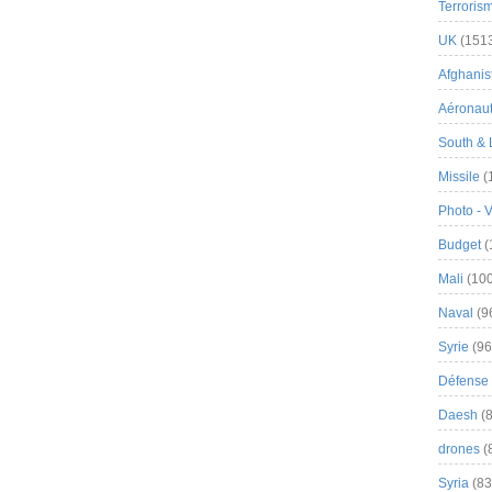
Terroris
UK
(151
Afghanist
Aéronau
South & 
Missile
(
Photo - 
Budget
(
Mali
(100
Naval
(9
Syrie
(96
Défense 
Daesh
(8
drones
(
Syria
(83