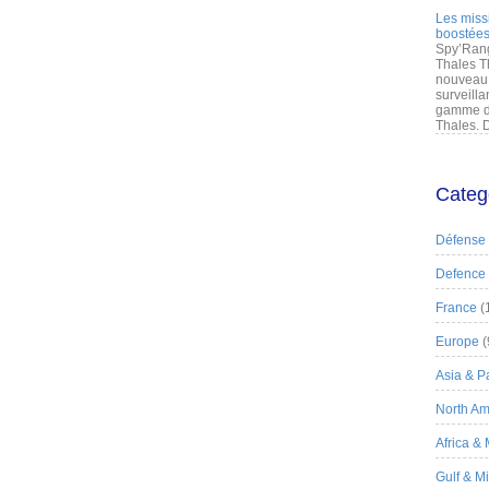
Les miss
boostées
Spy’Rang
Thales T
nouveau 
surveilla
gamme de
Thales. D
Categ
Défense
Defence
France
(
Europe
(
Asia & Pa
North Am
Africa &
Gulf & M