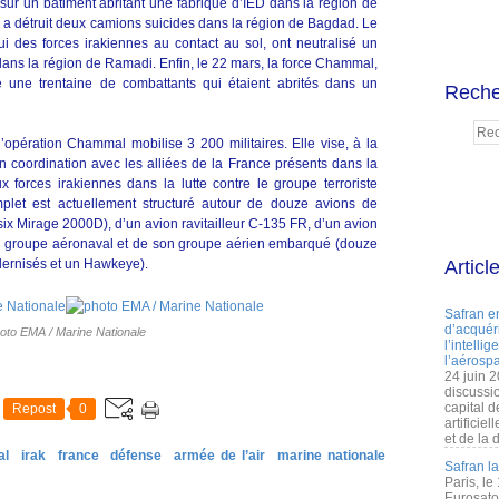
é sur un bâtiment abritant une fabrique d’IED dans la région de
 a détruit deux camions suicides dans la région de Bagdad. Le
i des forces irakiennes au contact au sol, ont neutralisé un
ans la région de Ramadi. Enfin, le 22 mars, la force Chammal,
 une trentaine de combattants qui étaient abrités dans un
Reche
opération Chammal mobilise 3 200 militaires. Elle vise, à la
coordination avec les alliées de la France présents dans la
 forces irakiennes dans la lutte contre le groupe terroriste
plet est actuellement structuré autour de douze avions de
 six Mirage 2000D), d’un avion ravitailleur C-135 FR, d’un avion
 du groupe aéronaval et de son groupe aérien embarqué (douze
ernisés et un Hawkeye).
Articl
Safran e
d’acquéri
oto EMA / Marine Nationale
l’intelli
l’aérospa
24 juin 
discussi
capital d
Repost
0
artificie
et de la 
al
irak
france
défense
armée de l’air
marine nationale
Safran l
Paris, le
Eurosato