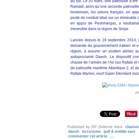
au sol. Le 20 mars, une patrouille a tir
Ramadi, alors qu’une seconde patrouille
lendemain, les avions français, en appu
poste de combat situé sur un immeuble d
en appui de Peshmergas, a neutralisé
immeuble dans la région de Sinjar.
Lancée depuis le 19 septembre 2014, l’
demande du gouvernement irakien et en 
région, à assurer un soutien aérien aux
autoproclamé Daech. Le dispositif com
chasse de l’armée de l’Air (six Rafale et
de patrouille maritime Atlantique 2, et
Rafale Marine, neuf Super Etendard mod
ph
Published by RP Defense
dans
chamm
daesh
terrorisme
gulf & middle east
commenter cet article
…