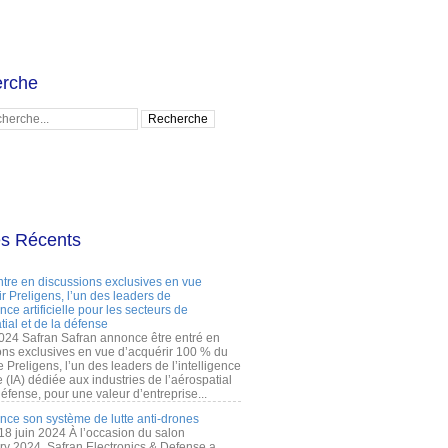
rche
es Récents
ntre en discussions exclusives en vue
r Preligens, l’un des leaders de
gence artificielle pour les secteurs de
tial et de la défense
2024 Safran Safran annonce être entré en
ons exclusives en vue d’acquérir 100 % du
e Preligens, l’un des leaders de l’intelligence
lle (IA) dédiée aux industries de l’aérospatial
défense, pour une valeur d’entreprise...
ance son système de lutte anti-drones
 18 juin 2024 À l’occasion du salon
ry 2024, Safran Electronics & Defense a