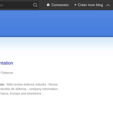
Connexion
+
Créer mon blog
ntation
P Defense
tion
: Web review defence industry - Revue
ndustrie de défense - company information -
France, Europe and elsewhere ...