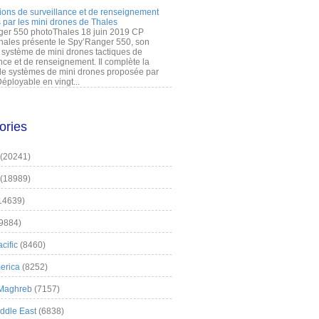
ions de surveillance et de renseignement
 par les mini drones de Thales
er 550 photoThales 18 juin 2019 CP
hales présente le Spy’Ranger 550, son
système de mini drones tactiques de
nce et de renseignement. Il complète la
 systèmes de mini drones proposée par
éployable en vingt...
ories
(20241)
(18989)
14639)
9884)
cific
(8460)
erica
(8252)
 Maghreb
(7157)
iddle East
(6838)