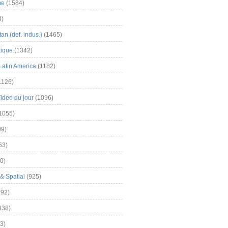
me
(1584)
3)
an (def. indus.)
(1465)
tique
(1342)
Latin America
(1182)
1126)
Video du jour
(1096)
1055)
9)
63)
0)
& Spatial
(925)
92)
838)
3)