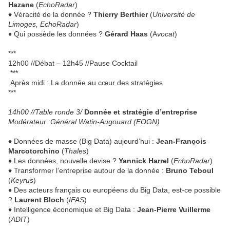
Hazane
(
EchoRadar
)
♦ Véracité de la donnée ?
Thierry Berthier
(
Université de
Limoges, EchoRadar
)
♦ Qui possède les données ?
Gérard Haas
(A
vocat
)
***
12h00 //Débat – 12h45 //Pause Cocktail
***
Après midi : La donnée au cœur des stratégies
***
14h00 //Table ronde 3/
Donnée et stratégie d’entreprise
Modérateur :Général Watin-Augouard (EOGN)
♦ Données de masse (Big Data) aujourd’hui :
Jean-François
Marcotorchino
(
Thales
)
♦ Les données, nouvelle devise ?
Yannick Harrel
(
EchoRadar
)
♦ Transformer l’entreprise autour de la donnée :
Bruno Teboul
(
Keyrus
)
♦ Des acteurs français ou européens du Big Data, est-ce possible
?
Laurent Bloch
(
IFAS
)
♦ Intelligence économique et Big Data :
Jean-Pierre Vuillerme
(
ADIT
)