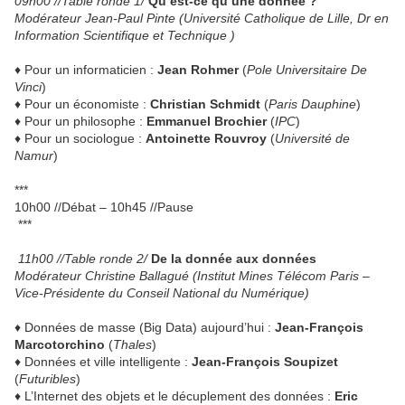
09h00 //Table ronde 1/
Qu’est-ce qu’une donnée ?
Modérateur Jean-Paul Pinte (Université Catholique de Lille, Dr en
Information Scientifique et Technique )
♦ Pour un informaticien :
Jean Rohmer
(
Pole Universitaire De
Vinci
)
♦ Pour un économiste :
Christian Schmidt
(
Paris Dauphine
)
♦ Pour un philosophe :
Emmanuel Brochier
(
IPC
)
♦ Pour un sociologue :
Antoinette Rouvroy
(
Université de
Namur
)
***
10h00 //Débat – 10h45 //Pause
***
11h00 //Table ronde 2/
De la donnée aux données
Modérateur Christine Ballagué (Institut Mines Télécom Paris –
Vice-Présidente du Conseil National du Numérique)
♦ Données de masse (Big Data) aujourd’hui :
Jean-François
Marcotorchino
(
Thales
)
♦ Données et ville intelligente :
Jean-François Soupizet
(
Futuribles
)
♦ L’Internet des objets et le décuplement des données :
Eric