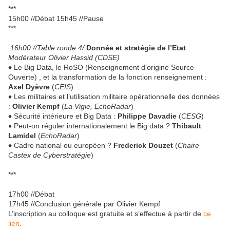
***
15h00 //Débat 15h45 //Pause
***
16h00 //Table ronde 4/
Donnée et stratégie de l’Etat
Modérateur Olivier Hassid (CDSE)
♦ Le Big Data, le RoSO (Renseignement d’origine Source
Ouverte) , et la transformation de la fonction renseignement :
Axel Dyèvre
(
CEIS
)
♦ Les militaires et l’utilisation militaire opérationnelle des données
:
Olivier Kempf
(
La Vigie, EchoRadar
)
♦ Sécurité intérieure et Big Data :
Philippe Davadie
(
CESG
)
♦ Peut-on réguler internationalement le Big data ?
Thibault
Lamidel
(
EchoRadar
)
♦ Cadre national ou européen ?
Frederick Douzet
(
Chaire
Castex de Cyberstratégie
)
***
17h00 //Débat
17h45 //Conclusion générale par Olivier Kempf
L’inscription au colloque est gratuite et s’effectue à partir de
ce
lien
.