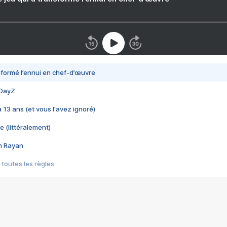
nsformé l’ennui en chef-d’œuvre
 DayZ
 a 13 ans (et vous l'avez ignoré)
e (littéralement)
im Rayan
 toutes les règles
s les jeux vidéo
us choquant de Rockstar ? - Le scandale BULLY
e plus moche de Steam