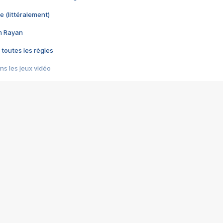
e (littéralement)
im Rayan
 toutes les règles
s les jeux vidéo
us choquant de Rockstar ? - Le scandale BULLY
e plus moche de Steam
du RÊVE tourne au CAUCHEMAR
pendant 8 heures
it… à tort
umiliés par un jeu vidéo
ire - Final Fantasy 8
ti un empire - Age of Empires