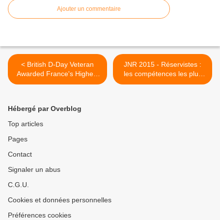
Ajouter un commentaire
< British D-Day Veteran
JNR 2015 - Réservistes :
Awarded France's Highest
les compétences les plus
Honour
diverses de la Nation pour
son armée >
Hébergé par Overblog
Top articles
Pages
Contact
Signaler un abus
C.G.U.
Cookies et données personnelles
Préférences cookies