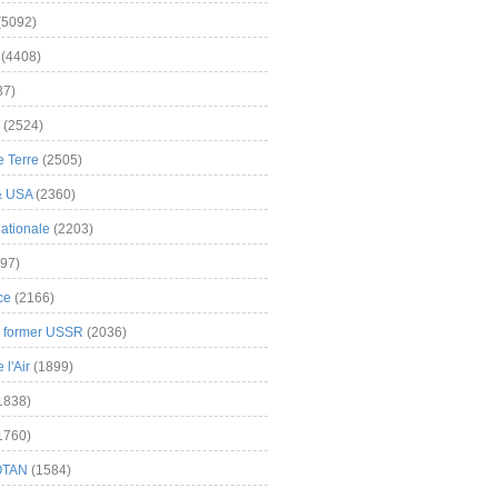
(5092)
(4408)
37)
(2524)
 Terre
(2505)
& USA
(2360)
ationale
(2203)
97)
ce
(2166)
& former USSR
(2036)
l'Air
(1899)
1838)
1760)
OTAN
(1584)