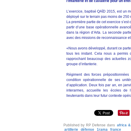
l’infanterie et de cavalerie pour un e
L’exercice, baptisé QAÏD 2015, est un m
déployé sur le terrain pas moins de 250 m
La première partie de cet exercice s’est 
partir d’une base opérationnelle avanc
dans la région d’Arta. La seconde partie
avec des missions de reconnaissance et 
«Nous avons développé, durant ce parten
tous les instant. Cela nous a permis 
rapprochant beaucoup des actuelles zo
groupe d’infanterie.
Régiment des forces prépositionnées
condition opérationnelle de ses unit
d’application. Deux fois par an, en janv
interarmes, accueille les écoles de l’
lieutenants dans leur futur contexte opér
Published by RP Defense
dans
africa 
artillerie
défense
1rama
france