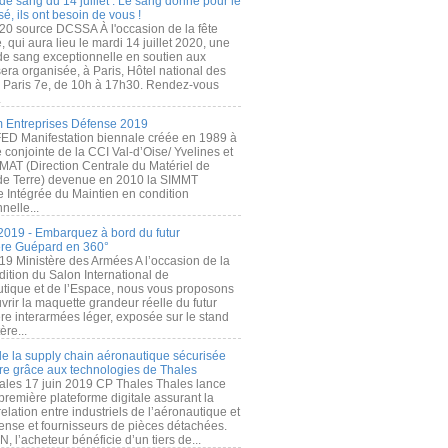
de sang du 14 juillet : Le sang donné pour le
é, ils ont besoin de vous !
20 source DCSSA À l'occasion de la fête
, qui aura lieu le mardi 14 juillet 2020, une
 de sang exceptionnelle en soutien aux
era organisée, à Paris, Hôtel national des
s Paris 7e, de 10h à 17h30. Rendez-vous
.
 Entreprises Défense 2019
FED Manifestation biennale créée en 1989 à
ive conjointe de la CCI Val-d’Oise/ Yvelines et
MAT (Direction Centrale du Matériel de
de Terre) devenue en 2010 la SIMMT
e Intégrée du Maintien en condition
nelle...
2019 - Embarquez à bord du futur
ère Guépard en 360°
19 Ministère des Armées A l’occasion de la
ition du Salon International de
utique et de l’Espace, nous vous proposons
rir la maquette grandeur réelle du futur
ère interarmées léger, exposée sur le stand
ère...
 de la supply chain aéronautique sécurisée
re grâce aux technologies de Thales
ales 17 juin 2019 CP Thales Thales lance
première plateforme digitale assurant la
elation entre industriels de l’aéronautique et
fense et fournisseurs de pièces détachées.
, l’acheteur bénéficie d’un tiers de...