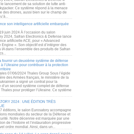
e lancement de sa solution de lutte anti-
kyjacker. Ce système répond à la menace
te des drones, aussi bien sur le champ de
u’à...
nce son intelligence artificielle embarquée
 19 juin 2024 À l’occasion du salon
ry 2024, Safran Electronics & Defense lance
gence artificielle ACE, pour « Advanced
 Engine ». Son objectif est d’intégrer des
s IA dans l’ensemble des produits de Safran
cs...
a fournir un deuxième système de défense
à l’Ukraine pour contribuer à la protection
rritoire
ales 07/06/2024 Thales Group Sous l’égide
ère des Armées français, le ministère de la
ukrainien a signé un contrat pour la
re d’un second système complet de défense
 Thales pour protéger l’Ukraine. Ce système
ORY 2024 : UNE ÉDITION TRÈS
UE
7 éditions, le salon Eurosatory accompagne
tions mondiales du secteur de la Défense et
curité. Notre décennie est marquée par une
ion de l’histoire et l’instauration progressive
el ordre mondial. Ainsi, dans un...