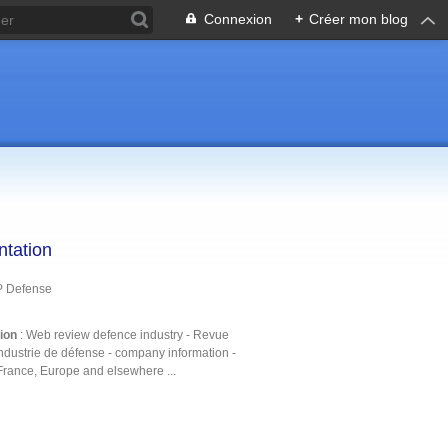
Connexion
+
Créer mon blog
ntation
P Defense
tion
: Web review defence industry - Revue
ndustrie de défense - company information -
France, Europe and elsewhere ...