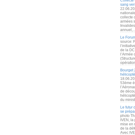
Collecte 
sang vers
22.06.20
nationale
collecte
armées s
Invalide
annuel,..
Le Forum
source: 
l’initiat
de la DC
l’Armée 
(Structur
opération
Bourget 
hélicopt
18.06.20
53ème éd
l’Aérona
de découv
hélicopt
du minist
Le futur
se prépa
photo Th
IVEN, la 
mise en r
de la dé
Avec IVEN