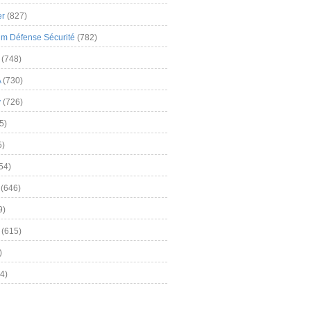
er
(827)
m Défense Sécurité
(782)
(748)
A
(730)
y
(726)
5)
5)
54)
(646)
9)
(615)
)
4)