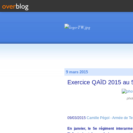
9 mars 2015
Exercice QAÏD 2015 au 
phot
09/03/2015
Camille Pégol - Armée de Te
En janvier, le 5e régiment interarm