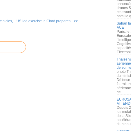
annoncé l
drones S
croissan
bataille q
hicles,...
US-led exercise in Chad prepares... >>
Safran la
ACE
Paris, le
Eurosato
l’intelli
Cognitive
capacité
Electroni
Thales v
aérienne 
de son te
photo Th
du minist
Défense 
fournitu
aérienne
de...
EUROSAT
ATTEND
Depuis 2
les muta
de la Sé
accélérat
d’un nouv