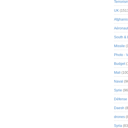
Terroris
UK
(151
Afghanist
Aéronau
South & 
Missile
(
Photo - 
Budget
(
Mali
(100
Naval
(9
Syrie
(96
Défense 
Daesh
(8
drones
(
Syria
(83