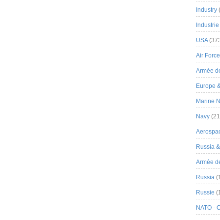
Industry
Industrie
USA
(37
Air Force
Armée de
Europe 
Marine N
Navy
(21
Aerospa
Russia 
Armée de 
Russia
(
Russie
(
NATO - 