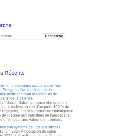
rche
es Récents
ntre en discussions exclusives en vue
r Preligens, l’un des leaders de
gence artificielle pour les secteurs de
tial et de la défense
2024 Safran Safran annonce être entré en
ons exclusives en vue d’acquérir 100 % du
e Preligens, l’un des leaders de l’intelligence
lle (IA) dédiée aux industries de l’aérospatial
défense, pour une valeur d’entreprise...
ance son système de lutte anti-drones
 18 juin 2024 À l’occasion du salon
ry 2024, Safran Electronics & Defense a