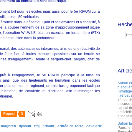
ntraînement au combat en zone désertique.
oment fort pour les écoles mais aussi pour le 5e RIAOM qui a
ilitaires et 80 véhicules.
déroulée dans le désert du Qaïd et ses environs et a consisté, à
Reche
ée, à couper l’ennemi de sa zone d’approvisionnement située
, l’opération WILWILE, était un exercice en terrain libre (FTX)
de destruction dans la profondeur.
ariat, des automatismes interarmes, ainsi qu’une réactivité de
de faire face à toutes menaces possibles sur un terrain se
nes d’engagement», relate le sergent-chef Radjahi, chef de
Articl
 prêt à l’engagement, le 5e RIAOM participe à la mise en
és ainsi que des lieutenants en formation dans les écoles
Safran e
ier puis en mai, le régiment, en structure groupement tactique
d’acquéri
infanterie, de cavalerie et d’artillerie afin d’immerger les
l’intelli
l’aérospa
ationnel.
24 juin 
discussi
capital d
artificie
Repost
0
et de la 
Safran l
& maghreb
djibouti
ffdj
5riaom
armée de terre
cavalerie
Paris, le
Eurosato