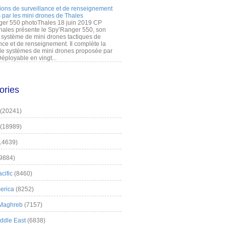
ions de surveillance et de renseignement
 par les mini drones de Thales
er 550 photoThales 18 juin 2019 CP
hales présente le Spy’Ranger 550, son
système de mini drones tactiques de
nce et de renseignement. Il complète la
 systèmes de mini drones proposée par
éployable en vingt...
ories
(20241)
(18989)
14639)
9884)
cific
(8460)
erica
(8252)
 Maghreb
(7157)
iddle East
(6838)