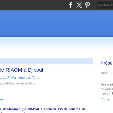
Prése
5e RIAOM à Djibouti
Blog
: R
o 1e RAMa - Armée de Terre
Descrip
du web i
news in 
Contact
rre
es d’outre-mer (5e RIAOM) a accueilli 135 lieutenants de