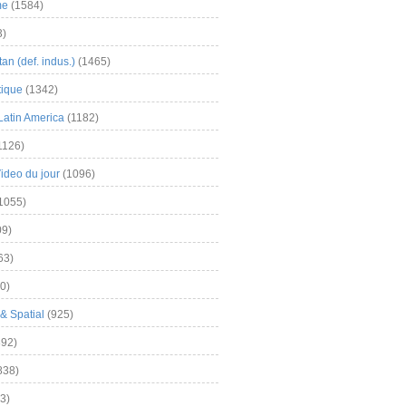
me
(1584)
3)
an (def. indus.)
(1465)
tique
(1342)
Latin America
(1182)
1126)
Video du jour
(1096)
1055)
9)
63)
0)
& Spatial
(925)
92)
838)
3)