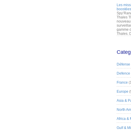
Les miss
boostées
Spy’Rang
Thales T
nouveau 
surveilla
gamme de
Thales. D
Categ
Défense
Defence
France
(
Europe
(
Asia & Pa
North Am
Africa &
Gulf & M