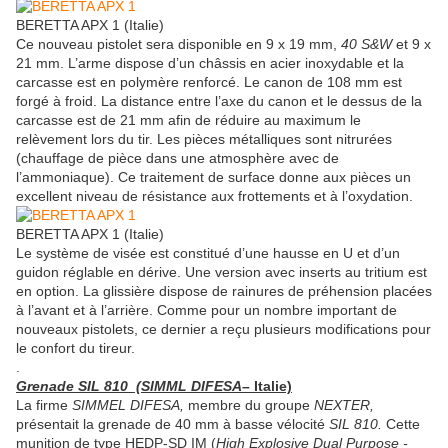
BERETTA APX 1 (Italie)
Ce nouveau pistolet sera disponible en 9 x 19 mm,
40 S&W
et 9 x
21 mm. L’arme dispose d’un châssis en acier inoxydable et la
carcasse est en polymère renforcé. Le canon de 108 mm est
forgé à froid. La distance entre l’axe du canon et le dessus de la
carcasse est de 21 mm afin de réduire au maximum le
relèvement lors du tir. Les pièces métalliques sont nitrurées
(chauffage de pièce dans une atmosphère avec de
l’ammoniaque). Ce traitement de surface donne aux pièces un
excellent niveau de résistance aux frottements et à l’oxydation.
BERETTA APX 1 (Italie)
Le système de visée est constitué d’une hausse en U et d’un
guidon réglable en dérive. Une version avec inserts au tritium est
en option. La glissière dispose de rainures de préhension placées
à l’avant et à l’arrière. Comme pour un nombre important de
nouveaux pistolets, ce dernier a reçu plusieurs modifications pour
le confort du tireur.
.
Grenade SIL 810 (SIMML DIFESA
– Italie)
La firme
SIMMEL DIFESA,
membre du groupe
NEXTER,
présentait la grenade de 40 mm à basse vélocité
SIL 810.
Cette
munition de type HEDP-SD IM (
High Explosive Dual Purpose -