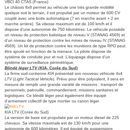
VBCI 40 CTAS (France)
Le châssis 8x8 permet au véhicule une très grande mobilité
quelque soit le terrain, il est propulsé par un moteur de 600 CV
couplé avec une boite automatique (7 en marche avant + 2 en
marche arrière). Sa vitesse maximum est de 100 km/h et il
dispose d’une autonomie de 750 kilomètres. Le véhicule possède
un niveau de protection balistique de niveau V (STANAG 4569) et
d’un niveau de protection contre les mines de niveau IV (STANAG
4569). Un kit de protection contre les munitions de type RPG peut
être ajouté en fonction de la menace. Le pilote dispose de
système de conduite jour et nuit. L’équipage dispose d’un
système de surveillance périmétrique.
Blindé léger LTV (KIA
- Corée du Sud)
La firme sud-coréenne
KIA
présentait son nouveau véhicule 4x4
LTV
(
Light Tactical Vehicle
). Prévu pour être polyvalent, il sera en
mesure de remplir une grande variété de missions : transport de
personnels, patrouille, commandement, missions sanitaires et
logistiques. Ce blindé léger peut également être équipé
d’armement collectif de type mortier ou canon léger.
KIA LTV (Corée du Sud)
La version de base est propulsée par un moteur diesel de 225
chevaux. Sa vitesse maximale est de 130 km/h pour une
autonomie de 600 kilomètres. Il est équipé de suspensions