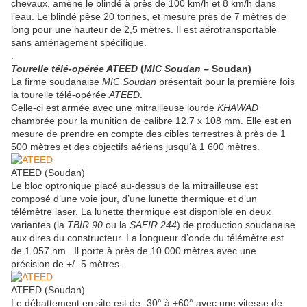
chevaux, amène le blindé à près de 100 km/h et 8 km/h dans
l’eau. Le blindé pèse 20 tonnes, et mesure près de 7 mètres de
long pour une hauteur de 2,5 mètres. Il est aérotransportable
sans aménagement spécifique.
.
Tourelle télé-opérée ATEED
(
MIC
Soudan
– Soudan)
La firme soudanaise
MIC Soudan
présentait pour la première fois
la tourelle télé-opérée
ATEED
.
Celle-ci est armée avec une mitrailleuse lourde
KHAWAD
chambrée pour la munition de calibre 12,7 x 108 mm. Elle est en
mesure de prendre en compte des cibles terrestres à près de 1
500 mètres et des objectifs aériens jusqu’à 1 600 mètres.
ATEED (Soudan)
Le bloc optronique placé au-dessus de la mitrailleuse est
composé d’une voie jour, d’une lunette thermique et d’un
télémètre laser. La lunette thermique est disponible en deux
variantes (la
TBIR 90
ou la
SAFIR 244
) de production soudanaise
aux dires du constructeur. La longueur d’onde du télémètre est
de 1 057 nm. Il porte à près de 10 000 mètres avec une
précision de +/- 5 mètres.
ATEED (Soudan)
Le débattement en site est de -30° à +60° avec une vitesse de