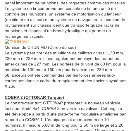
panel important de munitions, des roquettes comme des missiles.
Le système de tir comprend une console de tir, une unité de
contrôle des munitions, un système de motorisation du lanceur
(en site et en azimut) et un système de navigation. Un camion de
ravitaillement sur châssis identique transporte quatre racks de
munitions et dispose d’un bras hydraulique qui permet un
rechargement rapide.
Munition du CHUN MU (Corée du sud)
Le système peut tirer des munitions de calibres divers : 130 mm,
230 mm et 239 mm. Il peut également employer les roquettes
américaines de 227 mm. Les portées de tir vont de 80 km pour la
munition de 130 mm à 160 km pour la version en 230 mm.
58 lanceurs ont été commandés par les forces armées sud-
coréennes dans le cadre du remplacement des anciens systèmes
K 136
.
COBRA 2 (OTTOKAR-Turquie)
Le constructeur turc
OTTOKAR
présentait le nouveau véhicule
tactique blindé 4x4,
COBRA 2
en version navalisée. Cet engin a
été développé à partir d'une plate-forme modulaire améliorée par
rapport au
COBRA 1
. L’équipage est au maximum de 10
hommes. Il mesure 5,60 m de long pour 2,50 m de large et 2,20
m de haut pour une masse à vide de 12 tonnes. Motorisé par un