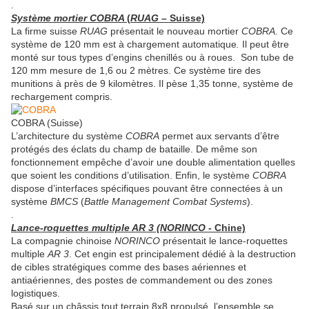
.
Système mortier COBRA
(
RUAG
– Suisse)
La firme suisse
RUAG
présentait le nouveau mortier
COBRA.
Ce
système de 120 mm est à chargement automatique
.
Il peut être
monté sur tous types d’engins chenillés ou à roues. Son tube de
120 mm mesure de 1,6 ou 2 mètres. Ce système tire des
munitions à près de 9 kilomètres. Il pèse 1,35 tonne, système de
rechargement compris.
COBRA (Suisse)
L’architecture du système
COBRA
permet aux servants d’être
protégés des éclats du champ de bataille. De même son
fonctionnement empêche d’avoir une double alimentation quelles
que soient les conditions d’utilisation. Enfin, le système
COBRA
dispose d’interfaces spécifiques pouvant être connectées à un
système
BMCS
(
Battle Management Combat Systems
).
.
Lance-roquettes multiple AR 3 (NORINCO
- Chine)
La compagnie chinoise
NORINCO
présentait le lance-roquettes
multiple
AR 3
. Cet engin est principalement dédié à la destruction
de cibles stratégiques comme des bases aériennes et
antiaériennes, des postes de commandement ou des zones
logistiques.
Basé sur un châssis tout terrain 8x8 propulsé, l’ensemble se