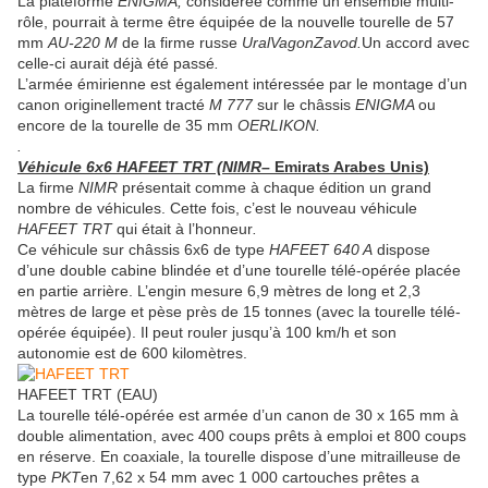
La plateforme
ENIGMA,
considérée comme un ensemble multi-
rôle, pourrait à terme être équipée de la nouvelle tourelle de 57
mm
AU-220 M
de la firme russe
UralVagonZavod.
Un accord avec
celle-ci aurait déjà été passé
.
L’armée émirienne est également intéressée par le montage d’un
canon originellement tracté
M 777
sur le châssis
ENIGMA
ou
encore de la tourelle de 35 mm
OERLIKON.
.
Véhicule 6x6 HAFEET TRT (NIMR
– Emirats Arabes Unis)
La firme
NIMR
présentait comme à chaque édition un grand
nombre de véhicules. Cette fois, c’est le nouveau véhicule
HAFEET TRT
qui était à l’honneur
.
Ce véhicule sur châssis 6x6 de type
HAFEET 640 A
dispose
d’une double cabine blindée et d’une tourelle télé-opérée placée
en partie arrière. L’engin mesure 6,9 mètres de long et 2,3
mètres de large et pèse près de 15 tonnes (avec la tourelle télé-
opérée équipée). Il peut rouler jusqu’à 100 km/h et son
autonomie est de 600 kilomètres.
HAFEET TRT (EAU)
La tourelle télé-opérée est armée d’un canon de 30 x 165 mm à
double alimentation, avec 400 coups prêts à emploi et 800 coups
en réserve. En coaxiale, la tourelle dispose d’une mitrailleuse de
type
PKT
en 7,62 x 54 mm avec 1 000 cartouches prêtes a