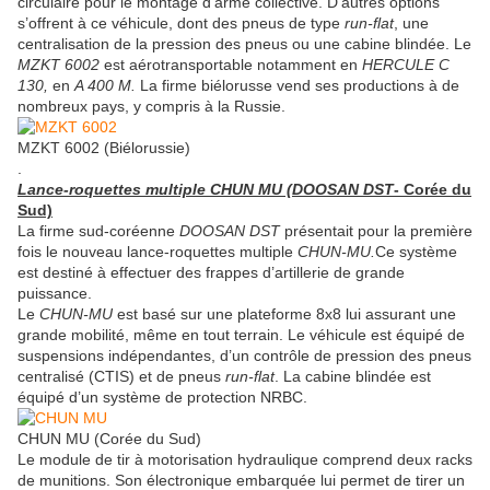
circulaire pour le montage d’arme collective. D’autres options
s’offrent à ce véhicule, dont des pneus de type
run-flat
, une
centralisation de la pression des pneus ou une cabine blindée. Le
MZKT 6002
est aérotransportable notamment en
HERCULE C
130,
en
A 400 M.
La firme biélorusse vend ses productions à de
nombreux pays, y compris à la Russie.
MZKT 6002 (Biélorussie)
.
Lance-roquettes multiple CHUN MU (DOOSAN DST
- Corée du
Sud)
La firme sud-coréenne
DOOSAN DST
présentait pour la première
fois le nouveau lance-roquettes multiple
CHUN-MU.
Ce système
est destiné à effectuer des frappes d’artillerie de grande
puissance.
Le
CHUN-MU
est basé sur une plateforme 8x8 lui assurant une
grande mobilité, même en tout terrain. Le véhicule est équipé de
suspensions indépendantes, d’un contrôle de pression des pneus
centralisé (CTIS) et de pneus
run-flat
. La cabine blindée est
équipé d’un système de protection NRBC.
CHUN MU (Corée du Sud)
Le module de tir à motorisation hydraulique comprend deux racks
de munitions. Son électronique embarquée lui permet de tirer un