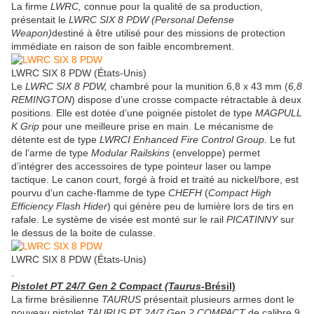
La firme
LWRC,
connue pour la qualité de sa production,
présentait le
LWRC SIX 8 PDW (Personal Defense
Weapon)
destiné à être utilisé pour des missions de protection
immédiate en raison de son faible encombrement.
LWRC SIX 8 PDW (États-Unis)
Le
LWRC SIX 8 PDW,
chambré pour la munition 6,8 x 43 mm (
6,8
REMINGTON
) dispose d’une crosse compacte rétractable à deux
positions. Elle est dotée d’une poignée pistolet de type
MAGPULL
K Grip
pour une meilleure prise en main. Le mécanisme de
détente est de type
LWRCI Enhanced Fire Control Group
. Le fut
de l’arme de type
Modular Railskins
(enveloppe) permet
d’intégrer des accessoires de type pointeur laser ou lampe
tactique. Le canon court, forgé à froid et traité au nickel/bore, est
pourvu d’un cache-flamme de type
CHEFH
(
Compact High
Efficiency Flash Hider
) qui génère peu de lumière lors de tirs en
rafale. Le système de visée est monté sur le rail
PICATINNY
sur
le dessus de la boite de culasse.
LWRC SIX 8 PDW (États-Unis)
.
Pistolet PT 24/7 Gen 2 Compact (Taurus
-Brésil)
La firme brésilienne
TAURUS
présentait plusieurs armes dont le
nouveau pistolet
TAURUS PT 24/7 Gen 2 COMPACT
de calibre 9