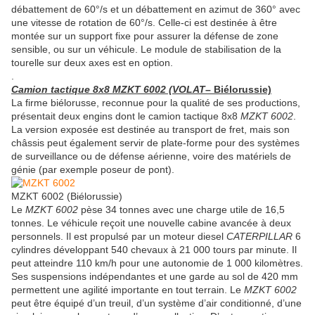
débattement de 60°/s et un débattement en azimut de 360° avec
une vitesse de rotation de 60°/s. Celle-ci est destinée à être
montée sur un support fixe pour assurer la défense de zone
sensible, ou sur un véhicule. Le module de stabilisation de la
tourelle sur deux axes est en option.
.
Camion tactique 8x8 MZKT 6002 (VOLAT
– Biélorussie)
La firme biélorusse, reconnue pour la qualité de ses productions,
présentait deux engins dont le camion tactique 8x8
MZKT 6002
.
La version exposée est destinée au transport de fret, mais son
châssis peut également servir de plate-forme pour des systèmes
de surveillance ou de défense aérienne, voire des matériels de
génie (par exemple poseur de pont).
MZKT 6002 (Biélorussie)
Le
MZKT 6002
pèse 34 tonnes avec une charge utile de 16,5
tonnes. Le véhicule reçoit une nouvelle cabine avancée à deux
personnels. Il est propulsé par un moteur diesel
CATERPILLAR
6
cylindres développant 540 chevaux à 21 000 tours par minute. Il
peut atteindre 110 km/h pour une autonomie de 1 000 kilomètres.
Ses suspensions indépendantes et une garde au sol de 420 mm
permettent une agilité importante en tout terrain. Le
MZKT 6002
peut être équipé d’un treuil, d’un système d’air conditionné, d’une