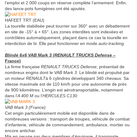
l’emploi et 2 000 coups en réserve complète l’armement. Enfin,
des lance-pots fumigènes ont été ajoutés.
HAFEET TRT (EAU)
La tourelle stabilisée peut tourner sur 360° avec un débattement
en site de -15° à + 65°. Les zones interdites sont indexées et
contrôlées automatiquement, plaçant dans ce cas la tourelle en
interdiction de tir. Elle peut fonctionner en mode
auto-tracking
.
.
Blindé 6x6 VAB Mark 3 (RENAULT TRUCKS Defense
–
France)
La firme française
RENAULT TRUCKS Defense
, présentait de
nombreux engins dont le
VAB Mark 3.
Le blindé est propulsé par
un moteur
RENAULT
à 6 cylindres développant 340 chevaux. Sa
vitesse maximale est de 110 km/h pour une autonomie de près
de 900 kilomètres. L’engin est aérotransportable, notamment
dans l’
A 400 M
ou l’
HERCULES C130.
VAB Mark 3 (France)
Cet engin particulièrement mobile est disponible dans de
nombreuses versions : transport de troupes, véhicule de combat
d’infanterie, véhicule de commandement, ambulance, mortier ou
encore antichar.
Mis en oeuvre par deux membres d’équipage, il transporte