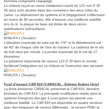
hommes composent l’équipage.
Le châssis reçoit un canon initialement tracté de 122 mm
D 30
.
45 obus sont stockés dans des containers des deux côtés du
canon. Le déploiement du système et le dégagement s’effectuent
en moins de 90 secondes. Afin d’assurer une meilleure stabilité
lors du tir, la plaque de base est dotée de deux vérins
stabilisateurs hydrauliques.
KHALIFA 1 (Soudan)
L’élévation maximale du tube est de +70° et le débattement est
de 40° de chaque côté de l’axe du tracteur. La cadence de tir est
de huit obus par minute. La portée maximale de tir est de 17
kilomètres.
La présence importante de canons
122 D 30
dans le monde
faciliterait l’intégration sur ce châssis et l’instruction des servants.
KHALIFA 1 (Soudan)
.
Fusil d’assaut CAR 816 (CARACAL
– Emirats Arabes Unis)
La firme émirienne
CARACAL
présentait le
CAR 816
, dernière
évolution du
CAR 814
. La principale modification réside dans le
système d’emprunt des gaz à court piston qui permet une
meilleure fiabilité. Le
CAR 816
est disponible en quatre versions
avec des longueurs de canons différentes : la version
PDW
, la