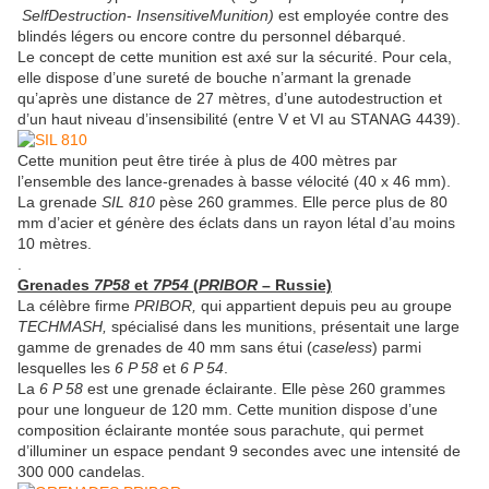
Self
Destruction
-
Insensitive
Munition)
est employée contre des
blindés légers ou encore contre du personnel débarqué.
Le concept de cette munition est axé sur la sécurité. Pour cela,
elle dispose d’une sureté de bouche n’armant la grenade
qu’après une distance de 27 mètres, d’une autodestruction et
d’un haut niveau d’insensibilité (entre V et VI au STANAG 4439).
Cette munition peut être tirée à plus de 400 mètres par
l’ensemble des lance-grenades à basse vélocité (40 x 46 mm).
La grenade
SIL 810
pèse 260 grammes. Elle perce plus de 80
mm d’acier et génère des éclats dans un rayon létal d’au moins
10 mètres.
.
Grenades
7P58
et
7P54
(
PRIBOR
– Russie)
La célèbre firme
PRIBOR,
qui appartient depuis peu au groupe
TECHMASH,
spécialisé dans les munitions, présentait une large
gamme de grenades de 40 mm sans étui (
caseless
) parmi
lesquelles les
6 P 58
et
6 P 54
.
La
6 P 58
est une grenade éclairante. Elle pèse 260 grammes
pour une longueur de 120 mm. Cette munition dispose d’une
composition éclairante montée sous parachute, qui permet
d’illuminer un espace pendant 9 secondes avec une intensité de
300 000 candelas.