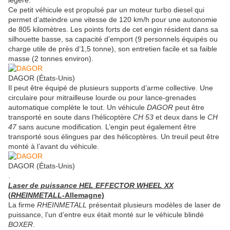
légère.
Ce petit véhicule est propulsé par un moteur turbo diesel qui
permet d’atteindre une vitesse de 120 km/h pour une autonomie
de 805 kilomètres. Les points forts de cet engin résident dans sa
silhouette basse, sa capacité d’emport (9 personnels équipés ou
charge utile de près d’1,5 tonne), son entretien facile et sa faible
masse (2 tonnes environ).
DAGOR (États-Unis)
Il peut être équipé de plusieurs supports d’arme collective. Une
circulaire pour mitrailleuse lourde ou pour lance-grenades
automatique complète le tout. Un véhicule
DAGOR
peut être
transporté en soute dans l’hélicoptère
CH 53
et deux dans le
CH
47
sans aucune modification
.
L’engin peut également être
transporté sous élingues par des hélicoptères
.
Un treuil peut être
monté à l’avant du véhicule.
DAGOR (États-Unis)
.
Laser de puissance HEL EFFECTOR WHEEL XX
(
RHEINMETALL
-Allemagne)
La firme
RHEINMETALL
présentait plusieurs modèles de laser de
puissance, l’un d’entre eux était monté sur le véhicule blindé
BOXER
.