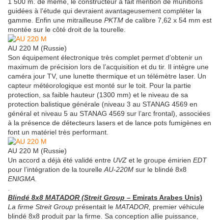
1 500 m. de même, le constructeur a fait mention de munitions
guidées à l’étude qui devraient avantageusement compléter la
gamme. Enfin une mitrailleuse
PKTM
de calibre 7,62 x 54 mm est
montée sur le côté droit de la tourelle.
AU 220 M (Russie)
Son équipement électronique très complet permet d’obtenir un
maximum de précision lors de l’acquisition et du tir. Il intègre une
caméra jour TV, une lunette thermique et un télémètre laser. Un
capteur météorologique est monté sur le toit. Pour la partie
protection, sa faible hauteur (1300 mm) et le niveau de sa
protection balistique générale (niveau 3 au STANAG 4569 en
général et niveau 5 au STANAG 4569 sur l’arc frontal), associées
à la présence de détecteurs lasers et de lance pots fumigènes en
font un matériel très performant.
AU 220 M (Russie)
Un accord a déjà été validé entre
UVZ
et le groupe émirien
EDT
pour l’intégration de la tourelle
AU-220M
sur le blindé 8x8
ENIGMA
.
.
Blindé 8x8 MATADOR (Streit Group
– Emirats Arabes Unis)
La firme Streit Group
présentait le
MATADOR,
premier véhicule
blindé 8x8 produit par la firme. Sa conception allie puissance,