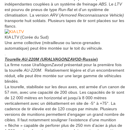
indépendantes couplées à un système de freinage
ABS
. Le
LTV
est pourvu de pneus de type
Run-flat
et d’un système de
climatisation. La version
ARV
(
Armored Reconnaissance Vehicle)
transporte huit soldats. Plusieurs tapes de tir sont placées sur les
flancs.
KIA LTV (Corée du Sud)
Une arme collective (mitrailleuse ou lance-grenades
automatique) peut être montée sur le toit du véhicule.
.
Tourelle AU-220M (URALVAGONZAVOD
-Russie)
La firme russe
UralVagonZavod
présentait pour la première fois
la tourelle
AU-220M.
Relativement légère et d’un encombrement
réduit
,
elle peut être montée sur une large gamme de véhicules
blindés.
La tourelle, stabilisée sur les deux axes, est armée d’un canon de
57 mm, avec une capacité de 200 obus. Les capacités de tir sont
de 12 000 mètres en horizontal et jusqu'à 8 000 mètres
verticalement avec un débattement en site de -5° à +75°. La
cadence de tir élevée est de 120 coups par minute. Plusieurs
versions de munitions permettent d’engager un grand nombre de
cibles. Il faut notamment souligner l’existence d’une munition
« flèche » capable de perforer plus de 250 mm d’acier à plus de