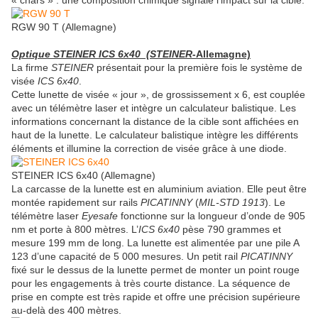
« chars » : une composition chimique signale l’impact sur la cible.
RGW 90 T (Allemagne)
Optique STEINER ICS 6x40 (STEINER
-Allemagne)
La firme
STEINER
présentait pour la première fois le système de
visée
ICS 6x40
.
Cette lunette de visée « jour », de grossissement x 6, est couplée
avec un télémètre laser et intègre un calculateur balistique. Les
informations concernant la distance de la cible sont affichées en
haut de la lunette. Le calculateur balistique intègre les différents
éléments et illumine la correction de visée grâce à une diode.
STEINER ICS 6x40 (Allemagne)
La carcasse de la lunette est en aluminium aviation. Elle peut être
montée rapidement sur rails
PICATINNY
(
MIL-STD 1913
). Le
télémètre laser
Eyesafe
fonctionne sur la longueur d’onde de 905
nm et porte à 800 mètres. L’
ICS 6x40
pèse 790 grammes et
mesure 199 mm de long. La lunette est alimentée par une pile A
123 d’une capacité de 5 000 mesures. Un petit rail
PICATINNY
fixé sur le dessus de la lunette permet de monter un point rouge
pour les engagements à très courte distance. La séquence de
prise en compte est très rapide et offre une précision supérieure
au-delà des 400 mètres.