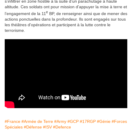
s’infiltrer en zone hostile à la suite d’un parachutage à haute
altitude. Ces soldats ont pour mission d’appuyer la mise à terre et
e
l’engagement de la 11
BP, de renseigner ainsi que de mener des
actions ponctuelles dans la profondeur. Ils sont engagés sur tous
les théâtres d’opérations et participent à la lutte contre le
terrorisme.
#France
#Armée de Terre
#Army
#GCP
#17RGP
#Génie
#Forces
Spéciales
#Défense
#ISV
#Defence