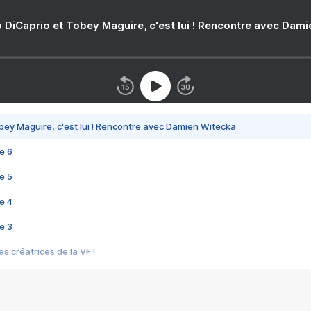
 DiCaprio et Tobey Maguire, c'est lui ! Rencontre avec Dam
bey Maguire, c'est lui ! Rencontre avec Damien Witecka
e 6
e 5
e 4
e 3
s créatrices de la VF !
e 2
e 1