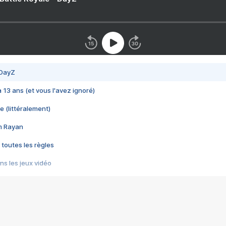
 DayZ
 a 13 ans (et vous l'avez ignoré)
e (littéralement)
im Rayan
 toutes les règles
s les jeux vidéo
us choquant de Rockstar ? - Le scandale BULLY
e plus moche de Steam
du RÊVE tourne au CAUCHEMAR