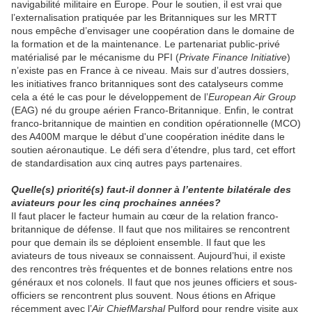
navigabilité militaire en Europe. Pour le soutien, il est vrai que
l’externalisation pratiquée par les Britanniques sur les MRTT
nous empêche d’envisager une coopération dans le domaine de
la formation et de la maintenance. Le partenariat public-privé
matérialisé par le mécanisme du PFI (
Private Finance Initiative
)
n’existe pas en France à ce niveau. Mais sur d’autres dossiers,
les initiatives franco britanniques sont des catalyseurs comme
cela a été le cas pour le développement de l’
European Air Group
(EAG) né du groupe aérien Franco-Britannique. Enfin, le contrat
franco-britannique de maintien en condition opérationnelle (MCO)
des A400M marque le début d'une coopération inédite dans le
soutien aéronautique. Le défi sera d’étendre, plus tard, cet effort
de standardisation aux cinq autres pays partenaires.
Quelle(s) priorité(s) faut-il donner à l’entente bilatérale des
aviateurs pour les cinq prochaines années?
Il faut placer le facteur humain au cœur de la relation franco-
britannique de défense. Il faut que nos militaires se rencontrent
pour que demain ils se déploient ensemble. Il faut que les
aviateurs de tous niveaux se connaissent. Aujourd’hui, il existe
des rencontres très fréquentes et de bonnes relations entre nos
généraux et nos colonels. Il faut que nos jeunes officiers et sous-
officiers se rencontrent plus souvent. Nous étions en Afrique
récemment avec l’
Air Chief
Marshal
Pulford pour rendre visite aux