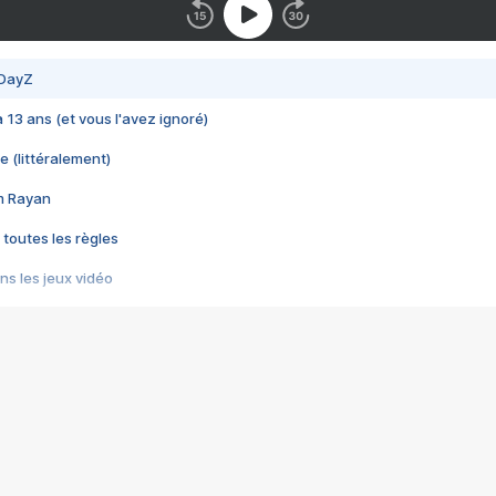
 DayZ
 a 13 ans (et vous l'avez ignoré)
e (littéralement)
im Rayan
 toutes les règles
s les jeux vidéo
us choquant de Rockstar ? - Le scandale BULLY
e plus moche de Steam
du RÊVE tourne au CAUCHEMAR
pendant 8 heures
it… à tort