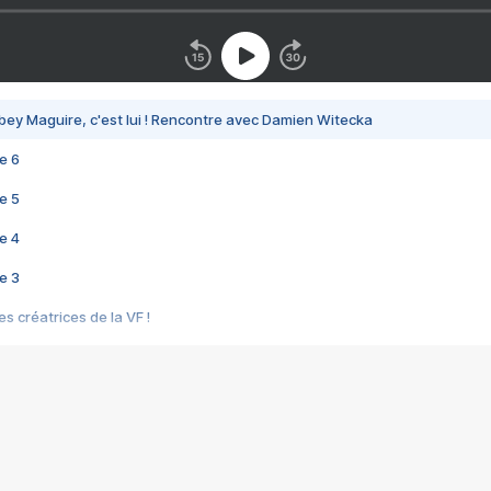
bey Maguire, c'est lui ! Rencontre avec Damien Witecka
e 6
e 5
e 4
e 3
s créatrices de la VF !
e 2
e 1
e Mektoub My Love arrive enfin ! Rencontre avec Shaïn Boumedine et Sal
i : après Toni en famille