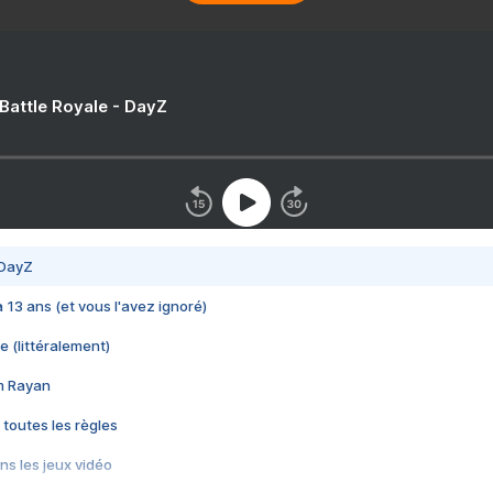
 Battle Royale - DayZ
 DayZ
 a 13 ans (et vous l'avez ignoré)
e (littéralement)
im Rayan
 toutes les règles
s les jeux vidéo