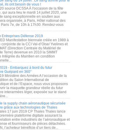
de sang du 14 juillet : Le sang donné pour le
é, ils ont besoin de vous !
20 source DCSSA À l'occasion de la fête
, qui aura lieu le mardi 14 juillet 2020, une
 de sang exceptionnelle en soutien aux
era organisée, à Paris, Hôtel national des
s Paris 7e, de 10h à 17h30. Rendez-vous
.
 Entreprises Défense 2019
FED Manifestation biennale créée en 1989 à
ive conjointe de la CCI Val-d’Oise/ Yvelines et
MAT (Direction Centrale du Matériel de
de Terre) devenue en 2010 la SIMMT
e Intégrée du Maintien en condition
nelle...
2019 - Embarquez à bord du futur
ère Guépard en 360°
19 Ministère des Armées A l’occasion de la
ition du Salon International de
utique et de l’Espace, nous vous proposons
rir la maquette grandeur réelle du futur
ère interarmées léger, exposée sur le stand
ère...
 de la supply chain aéronautique sécurisée
re grâce aux technologies de Thales
ales 17 juin 2019 CP Thales Thales lance
première plateforme digitale assurant la
elation entre industriels de l’aéronautique et
fense et fournisseurs de pièces détachées.
, l’acheteur bénéficie d’un tiers de...