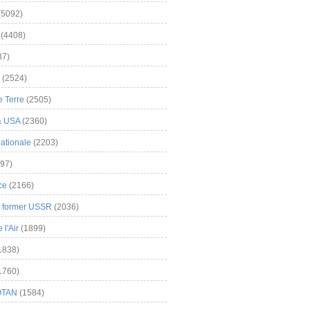
(5092)
(4408)
37)
(2524)
 Terre
(2505)
& USA
(2360)
ationale
(2203)
97)
ce
(2166)
& former USSR
(2036)
l'Air
(1899)
1838)
1760)
OTAN
(1584)