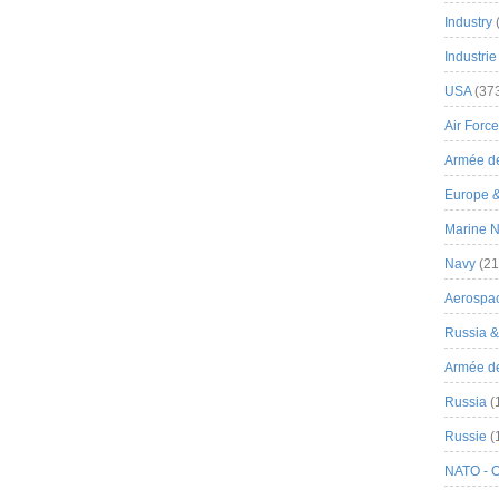
Industry
Industrie
USA
(37
Air Force
Armée de
Europe 
Marine N
Navy
(21
Aerospa
Russia 
Armée de 
Russia
(
Russie
(
NATO - 