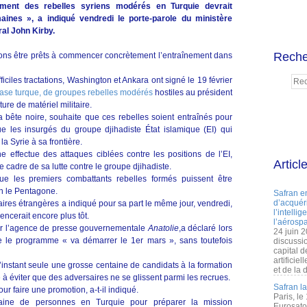
ement des rebelles syriens modérés en Turquie devrait
ines », a indiqué vendredi le porte-parole du ministère
ral John Kirby.
Reche
ions être prêts à commencer concrètement l’entraînement dans
iciles tractations, Washington et Ankara ont signé le 19 février
base turque, de groupes rebelles modérés
hostiles au président
ure de matériel militaire.
a bête noire, souhaite que ces rebelles soient entraînés pour
 les insurgés du groupe djihadiste État islamique (EI) qui
la Syrie à sa frontière.
 effectue des attaques ciblées contre les positions de l’EI,
Articl
e cadre de sa lutte contre le groupe djihadiste.
e les premiers combattants rebelles formés puissent être
on le Pentagone.
Safran e
d’acquéri
aires étrangères a indiqué pour sa part le même jour, vendredi,
l’intelli
cerait encore plus tôt.
l’aérospa
é par l’agence de presse gouvernementale
Anatolie
,a déclaré lors
24 juin 
 le programme « va démarrer le 1er mars », sans toutefois
discussi
capital d
artificie
l’instant seule une grosse centaine de candidats à la formation
et de la 
é à éviter que des adversaires ne se glissent parmi les recrues.
Safran l
ur faire une promotion, a-t-il indiqué.
Paris, le
aine de personnes en Turquie pour préparer la mission
Eurosato