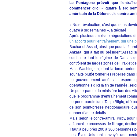
Le Pentagone prévoit que l’entraîn
commencer d’ici « quatre à six sema
américain de la Défense, le contre-ami
« Notre évaluation, c’est que nous devr
quatre à six semaines », a déclaré
Après plusieurs mois de négociations diff
un accord pour l’entraînement, sur une 
Bachar el-Assad, ainsi que pour la fournit
Ankara, qui a fait du président Assad s
combattre tant le régime de Damas que
contrôlent de larges zones de l’Irak et de 
Mais Washington, dont la force aérienne
souhaite plutôt former les rebelles dans l
Le gouvernement américain espère qu
opérationnels d’ici la fin de l’année, sel
Un porte-parole du ministère turc des Aff
que le programme d’entraînement commen
Le porte-parole turc, Tanju Bilgiç, cit
de son point-presse hebdomadaire que
donner d’autre détails.
Mais, selon le contre-amiral Kirby, pour 
a franchi le processus de filtrage, destin
Il faut à peu près 200 à 300 personnes po
Les États-Unis ont envoyé une cent