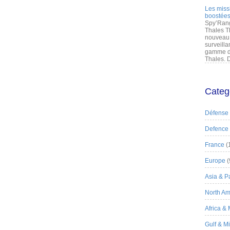
Les miss
boostées
Spy’Rang
Thales T
nouveau 
surveilla
gamme de
Thales. D
Categ
Défense
Defence
France
(
Europe
(
Asia & Pa
North Am
Africa &
Gulf & M