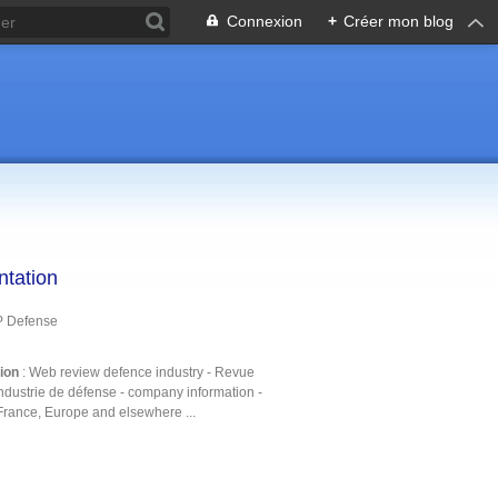
Connexion
+
Créer mon blog
ntation
P Defense
tion
: Web review defence industry - Revue
ndustrie de défense - company information -
France, Europe and elsewhere ...