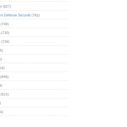
er
(827)
m Défense Sécurité
(782)
(748)
A
(730)
y
(726)
5)
5)
54)
(646)
9)
(615)
)
4)