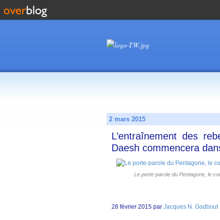
2 mars 2015
L’entraînement des reb
Daesh commencera dans
Le porte-parole du Pentagone, le co
28 février 2015 par
Jacques N. Godbout 