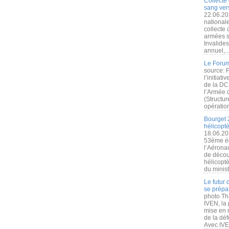
Collecte 
sang vers
22.06.20
nationale
collecte
armées s
Invalide
annuel,..
Le Forum
source: 
l’initiat
de la DC
l’Armée 
(Structur
opération
Bourget 
hélicopt
18.06.20
53ème éd
l’Aérona
de découv
hélicopt
du minist
Le futur
se prépa
photo Th
IVEN, la 
mise en r
de la dé
Avec IVEN