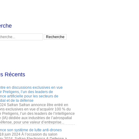
rche
es Récents
ntre en discussions exclusives en vue
r Preligens, l’un des leaders de
gence artificielle pour les secteurs de
tial et de la défense
2024 Safran Safran annonce être entré en
ons exclusives en vue d’acquérir 100 % du
e Preligens, l’un des leaders de l’intelligence
lle (IA) dédiée aux industries de l’aérospatial
défense, pour une valeur d’entreprise...
ance son système de lutte anti-drones
 18 juin 2024 À l’occasion du salon
ry 2024, Safran Electronics & Defense a