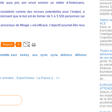
elle aura pris son envol environ un millier d’Américains,
annoncé l
drones S
croissan
considérés comme des recrues potentielles pour l’instant, a
bataille q
 précisant que le but est de former de 5 à 5.500 personnes sur
Safran la
ACE
 processus de filtrage » est efficace, l’objectif pourrait être revu
Paris, le
Eurosato
l’intelli
Cognitive
capacité
Repost
0
Electroni
Thales v
aérienne 
 middle east
turkey
usa
syrie
syria
defence
défense
de son te
photo Th
du minist
Défense 
fournitu
aérienne
 arrested...
Export Armes : La France a... >>
de...
EUROSAT
ATTEND
Depuis 2
les muta
de la Sé
accélérat
d’un nouv