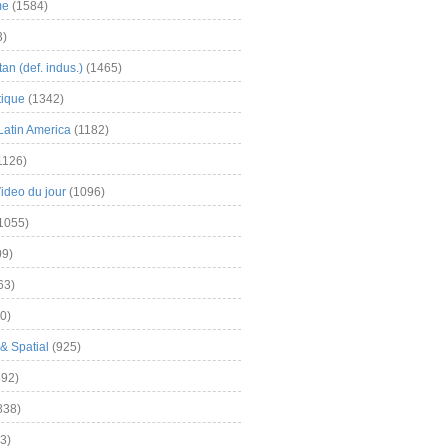
me
(1584)
3)
an (def. indus.)
(1465)
tique
(1342)
Latin America
(1182)
1126)
Video du jour
(1096)
1055)
9)
63)
0)
& Spatial
(925)
92)
838)
3)