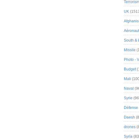
Terroris
UK
(151
Afghanist
Aéronau
South & 
Missile
(
Photo - 
Budget
(
Mali
(100
Naval
(9
Syrie
(96
Défense 
Daesh
(8
drones
(
Syria
(83