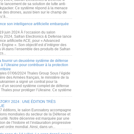
e lancement de sa solution de lutte anti-
kyjacker. Ce système répond à la menace
te des drones, aussi bien sur le champ de
u’à...
nce son intelligence artificielle embarquée
 19 juin 2024 À l’occasion du salon
ry 2024, Safran Electronics & Defense lance
gence artificielle ACE, pour « Advanced
 Engine ». Son objectif est d’intégrer des
s IA dans l’ensemble des produits de Safran
cs...
a fournir un deuxième système de défense
à l’Ukraine pour contribuer à la protection
rritoire
ales 07/06/2024 Thales Group Sous l’égide
ère des Armées français, le ministère de la
ukrainien a signé un contrat pour la
re d’un second système complet de défense
 Thales pour protéger l’Ukraine. Ce système
ORY 2024 : UNE ÉDITION TRÈS
UE
7 éditions, le salon Eurosatory accompagne
tions mondiales du secteur de la Défense et
curité. Notre décennie est marquée par une
ion de l’histoire et l’instauration progressive
el ordre mondial. Ainsi, dans un...