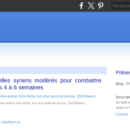
Prése
elles syriens modérés pour combattre
Blog
: R
 4 à 6 semaines
Descrip
du web i
ntre-amiral John Kirby, lors d'un point de presse. (DoDNews)
news in 
Contact
- 45eNord.ca