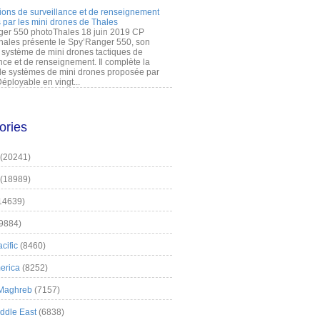
ions de surveillance et de renseignement
 par les mini drones de Thales
er 550 photoThales 18 juin 2019 CP
hales présente le Spy’Ranger 550, son
système de mini drones tactiques de
nce et de renseignement. Il complète la
 systèmes de mini drones proposée par
éployable en vingt...
ories
(20241)
(18989)
14639)
9884)
cific
(8460)
erica
(8252)
 Maghreb
(7157)
iddle East
(6838)