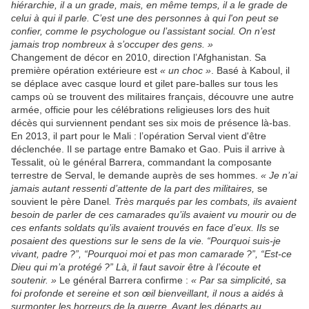
hiérarchie, il a un grade, mais, en même temps, il a le grade de
celui à qui il parle. C’est une des personnes à qui l'on peut se
confier, comme le psychologue ou l’assistant social. On n’est
jamais trop nombreux à s’occuper des gens. »
Changement de décor en 2010, direction l’Afghanistan. Sa
première opération extérieure est
« un choc »
. Basé à Kaboul, il
se déplace avec casque lourd et gilet pare-balles sur tous les
camps où se trouvent des militaires français, découvre une autre
armée, officie pour les célébrations religieuses lors des huit
décès qui surviennent pendant ses six mois de présence là-bas.
En 2013, il part pour le Mali : l’opération Serval vient d'être
déclenchée. Il se partage entre Bamako et Gao. Puis il arrive à
Tessalit, où le général Barrera, commandant la composante
terrestre de Serval, le demande auprès de ses hommes.
« Je n’ai
jamais autant ressenti d’attente de la part des militaires,
se
souvient le père Danel
. Très marqués par les combats, ils avaient
besoin de parler de ces camarades qu’ils avaient vu mourir ou de
ces enfants soldats qu’ils avaient trouvés en face d’eux. Ils se
posaient des questions sur le sens de la vie. “Pourquoi suis-je
vivant, padre ?”, “Pourquoi moi et pas mon camarade ?”, “Est-ce
Dieu qui m’a protégé ?” Là, il faut savoir être à l’écoute et
soutenir. »
Le général Barrera confirme :
« Par sa simplicité, sa
foi profonde et sereine et son œil bienveillant, il nous a aidés à
surmonter les horreurs de la guerre. Avant les départs au