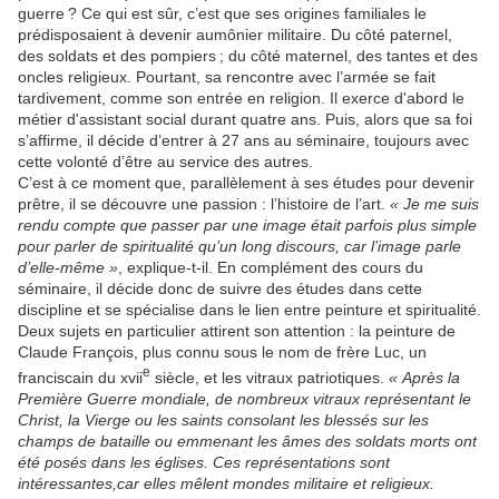
guerre ? Ce qui est sûr, c’est que ses origines familiales le
prédisposaient à devenir aumônier militaire. Du côté paternel,
des soldats et des pompiers ; du côté maternel, des tantes et des
oncles religieux. Pourtant, sa rencontre avec l’armée se fait
tardivement, comme son entrée en religion. Il exerce d'abord le
métier d'assistant social durant quatre ans. Puis, alors que sa foi
s’affirme, il décide d’entrer à 27 ans au séminaire, toujours avec
cette volonté d’être au service des autres.
C’est à ce moment que, parallèlement à ses études pour devenir
prêtre, il se découvre une passion : l’histoire de l’art.
« Je me suis
rendu compte que passer par une image était parfois plus simple
pour parler de spiritualité qu’un long discours, car l’image parle
d’elle-même »
, explique-t-il. En complément des cours du
séminaire, il décide donc de suivre des études dans cette
discipline et se spécialise dans le lien entre peinture et spiritualité.
Deux sujets en particulier attirent son attention : la peinture de
Claude François, plus connu sous le nom de frère Luc, un
e
franciscain du xvii
siècle, et les vitraux patriotiques.
« Après la
Première Guerre mondiale, de nombreux vitraux représentant le
Christ, la Vierge ou les saints consolant les blessés sur les
champs de bataille ou emmenant les âmes des soldats morts ont
été posés dans les églises. Ces représentations sont
intéressantes,
car elles mêlent mondes militaire et religieux.