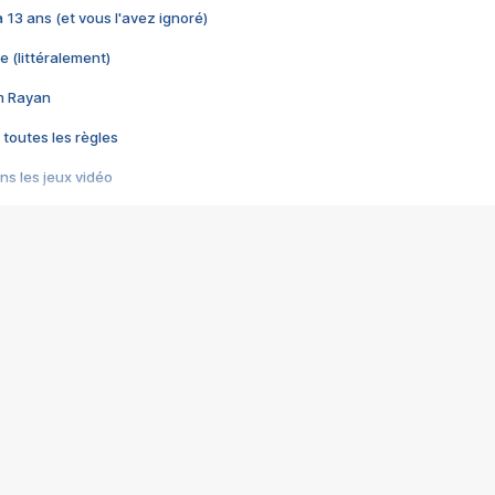
 a 13 ans (et vous l'avez ignoré)
e (littéralement)
im Rayan
 toutes les règles
s les jeux vidéo
us choquant de Rockstar ? - Le scandale BULLY
e plus moche de Steam
du RÊVE tourne au CAUCHEMAR
pendant 8 heures
it… à tort
umiliés par un jeu vidéo
ire - Final Fantasy 8