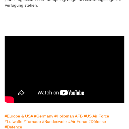
Verfügung stehen.
#Europe & USA
#Germany
#Holloman AFB
#US Air Force
#Lufwaffe
#Tornado
#Bundeswehr
#Air Force
#Défense
#Defence