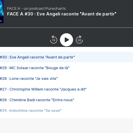
FACE A - un podcast Purecharts
FACE A #30 : Eve Angeli raconte "Avant de partir"
#30 : Eve Angeli raconte "Avant de partir"
#29 : MC Solaar raconte "Bouge de là"
28 : Lorie raconte "Je vais vite"
#27 : Christophe Willem raconte "Jacques a dit"
#26 : Chimène Badi raconte "Entre nous"
#25 : Indochine raconte "3e sexe"
#24 : Zaho raconte "C'est chelou"
#23 : Patrick Bruel raconte "Au café des délices"