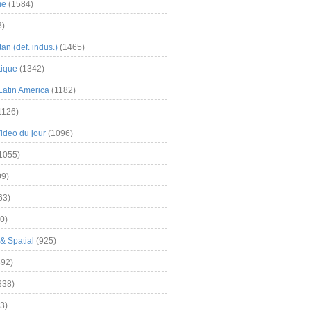
me
(1584)
3)
an (def. indus.)
(1465)
tique
(1342)
Latin America
(1182)
1126)
Video du jour
(1096)
1055)
9)
63)
0)
& Spatial
(925)
92)
838)
3)