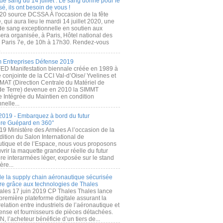
de sang du 14 juillet : Le sang donné pour le
é, ils ont besoin de vous !
20 source DCSSA À l'occasion de la fête
, qui aura lieu le mardi 14 juillet 2020, une
 de sang exceptionnelle en soutien aux
era organisée, à Paris, Hôtel national des
s Paris 7e, de 10h à 17h30. Rendez-vous
.
 Entreprises Défense 2019
FED Manifestation biennale créée en 1989 à
ive conjointe de la CCI Val-d’Oise/ Yvelines et
MAT (Direction Centrale du Matériel de
de Terre) devenue en 2010 la SIMMT
e Intégrée du Maintien en condition
nelle...
2019 - Embarquez à bord du futur
ère Guépard en 360°
19 Ministère des Armées A l’occasion de la
ition du Salon International de
utique et de l’Espace, nous vous proposons
rir la maquette grandeur réelle du futur
ère interarmées léger, exposée sur le stand
ère...
 de la supply chain aéronautique sécurisée
re grâce aux technologies de Thales
ales 17 juin 2019 CP Thales Thales lance
première plateforme digitale assurant la
elation entre industriels de l’aéronautique et
fense et fournisseurs de pièces détachées.
, l’acheteur bénéficie d’un tiers de...