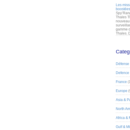
Les miss
boostées
Spy’Rang
Thales T
nouveau 
surveilla
gamme de
Thales. D
Categ
Défense
Defence
France
(
Europe
(
Asia & Pa
North Am
Africa &
Gulf & M