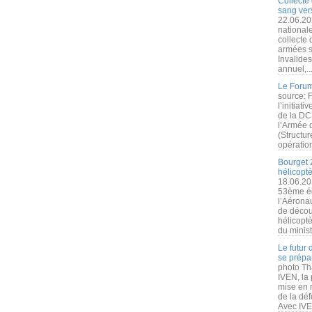
Collecte 
sang vers
22.06.20
nationale
collecte
armées s
Invalide
annuel,..
Le Forum
source: 
l’initiat
de la DC
l’Armée 
(Structur
opération
Bourget 
hélicopt
18.06.20
53ème éd
l’Aérona
de découv
hélicopt
du minist
Le futur
se prépa
photo Th
IVEN, la 
mise en r
de la dé
Avec IVEN