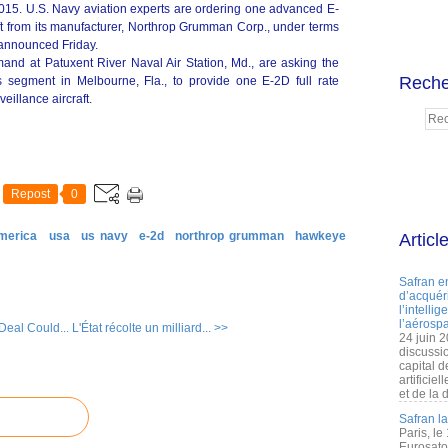
. U.S. Navy aviation experts are ordering one advanced E-
aft from its manufacturer, Northrop Grumman Corp., under terms
n announced Friday.
and at Patuxent River Naval Air Station, Md., are asking the
Reche
egment in Melbourne, Fla., to provide one E-2D full rate
illance aircraft.
Repost
0
merica
usa
us navy
e-2d
northrop grumman
hawkeye
Articl
Safran e
d’acquéri
l’intelli
l’aérospa
Deal Could...
L'État récolte un milliard... >>
24 juin 
discussi
capital d
artificie
et de la 
Safran l
Paris, le
Eurosato