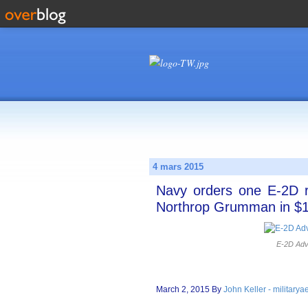
4 mars 2015
Navy orders one E-2D ra
Northrop Grumman in $14
E-2D Adv
March 2, 2015 By
John Keller - military