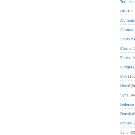
Terroris
UK
(151
Afghanist
Aéronau
South & 
Missile
(
Photo - 
Budget
(
Mali
(100
Naval
(9
Syrie
(96
Défense 
Daesh
(8
drones
(
Syria
(83