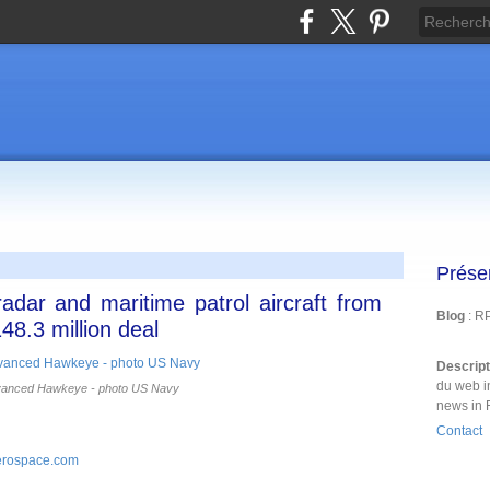
Prése
dar and maritime patrol aircraft from
Blog
: R
8.3 million deal
Descrip
du web i
anced Hawkeye - photo US Navy
news in 
Contact
aerospace.com