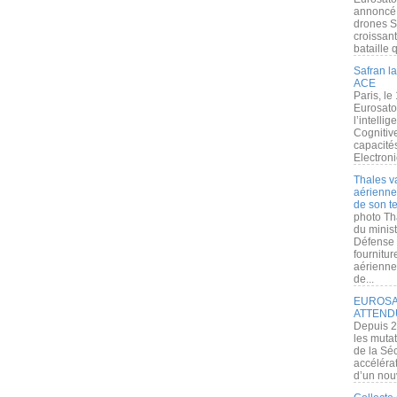
annoncé l
drones S
croissan
bataille q
Safran la
ACE
Paris, le
Eurosato
l’intelli
Cognitive
capacité
Electroni
Thales v
aérienne 
de son te
photo Th
du minist
Défense 
fournitu
aérienne
de...
EUROSAT
ATTEND
Depuis 2
les muta
de la Sé
accélérat
d’un nouv