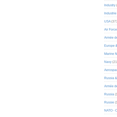
Industry
Industrie
USA
(37
Air Force
Armée de
Europe 
Marine N
Navy
(21
Aerospa
Russia 
Armée de 
Russia
(
Russie
(
NATO - 