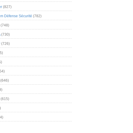
er
(827)
m Défense Sécurité
(782)
(748)
A
(730)
y
(726)
5)
5)
54)
(646)
9)
(615)
)
4)