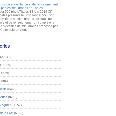
ions de surveillance et de renseignement
 par les mini drones de Thales
er 550 photoThales 18 juin 2019 CP
hales présente le Spy’Ranger 550, son
système de mini drones tactiques de
nce et de renseignement. Il complète la
 systèmes de mini drones proposée par
éployable en vingt...
ories
(20241)
(18989)
14639)
9884)
cific
(8460)
erica
(8252)
 Maghreb
(7157)
iddle East
(6838)