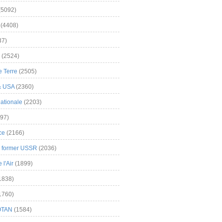
(5092)
(4408)
37)
(2524)
 Terre
(2505)
& USA
(2360)
ationale
(2203)
97)
ce
(2166)
& former USSR
(2036)
l'Air
(1899)
1838)
1760)
OTAN
(1584)