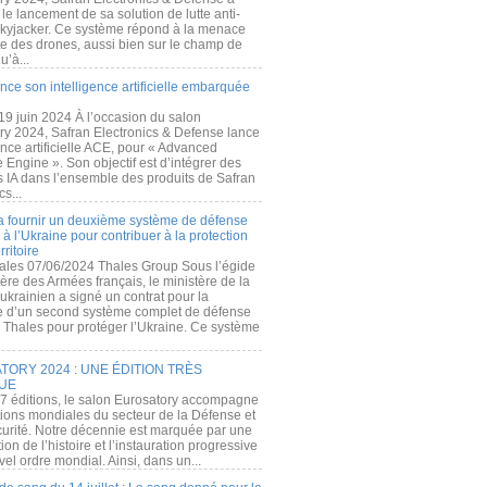
e lancement de sa solution de lutte anti-
kyjacker. Ce système répond à la menace
te des drones, aussi bien sur le champ de
u’à...
nce son intelligence artificielle embarquée
 19 juin 2024 À l’occasion du salon
ry 2024, Safran Electronics & Defense lance
gence artificielle ACE, pour « Advanced
 Engine ». Son objectif est d’intégrer des
s IA dans l’ensemble des produits de Safran
cs...
a fournir un deuxième système de défense
à l’Ukraine pour contribuer à la protection
rritoire
ales 07/06/2024 Thales Group Sous l’égide
ère des Armées français, le ministère de la
ukrainien a signé un contrat pour la
re d’un second système complet de défense
 Thales pour protéger l’Ukraine. Ce système
ORY 2024 : UNE ÉDITION TRÈS
UE
7 éditions, le salon Eurosatory accompagne
tions mondiales du secteur de la Défense et
curité. Notre décennie est marquée par une
ion de l’histoire et l’instauration progressive
el ordre mondial. Ainsi, dans un...