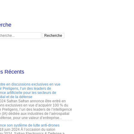
rche
es Récents
ntre en discussions exclusives en vue
r Preligens, l’un des leaders de
gence artificielle pour les secteurs de
tial et de la défense
2024 Safran Safran annonce être entré en
ons exclusives en vue d’acquérir 100 % du
e Preligens, l’un des leaders de l’intelligence
lle (IA) dédiée aux industries de l’aérospatial
défense, pour une valeur d’entreprise...
ance son système de lutte anti-drones
 18 juin 2024 À l’occasion du salon
ry 2024, Safran Electronics & Defense a