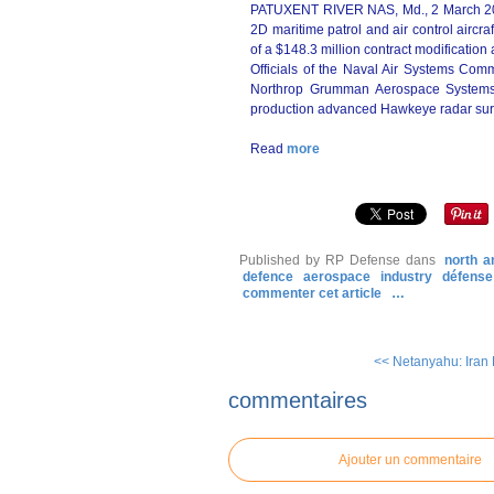
PATUXENT RIVER NAS, Md., 2 March 2015
2D maritime patrol and air control aircr
of a $148.3 million contract modificatio
Officials of the Naval Air Systems Comm
Northrop Grumman Aerospace Systems s
production advanced Hawkeye radar surve
Read
more
Published by RP Defense
dans
north a
defence
aerospace
industry
défense
commenter cet article
…
<< Netanyahu: Iran 
commentaires
Ajouter un commentaire