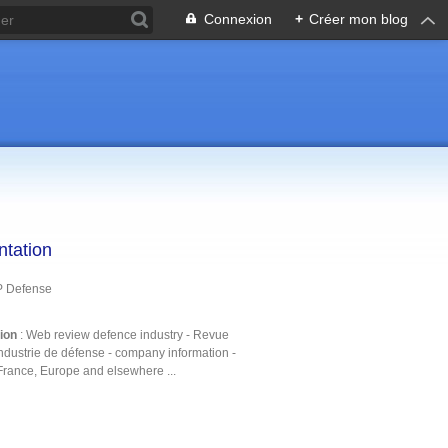
Connexion
+
Créer mon blog
ntation
P Defense
tion
: Web review defence industry - Revue
ndustrie de défense - company information -
France, Europe and elsewhere ...