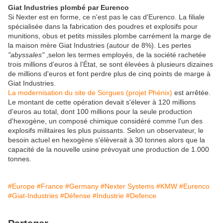
Giat Industries plombé par Eurenco
Si Nexter est en forme, ce n'est pas le cas d'Eurenco. La filiale
spécialisée dans la fabrication des poudres et explosifs pour
munitions, obus et petits missiles plombe carrément la marge de
la maison mère Giat Industries (autour de 8%). Les pertes
"abyssales"
,selon les termes employés, de la société rachetée
trois millions d'euros à l'État, se sont élevées à plusieurs dizaines
de millions d'euros et font perdre plus de cinq points de marge à
Giat Industries.
La modernisation du site de Sorgues (projet Phénix)
est arrêtée.
Le montant de cette opération devait s'élever à 120 millions
d'euros au total, dont 100 millions pour la seule production
d'hexogène, un composé chimique considéré comme l'un des
explosifs militaires les plus puissants. Selon un observateur, le
besoin actuel en hexogène s'élèverait à 30 tonnes alors que la
capacité de la nouvelle usine prévoyait une production de 1.000
tonnes.
#Europe
#France
#Germany
#Nexter Systems
#KMW
#Eurenco
#Giat-Industries
#Défense
#Industrie
#Defence