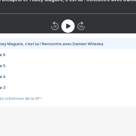
bey Maguire, c'est lui ! Rencontre avec Damien Witecka
e 6
e 5
e 4
e 3
s créatrices de la VF !
e 2
e 1
e Mektoub My Love arrive enfin ! Rencontre avec Shaïn Boumedine et Sal