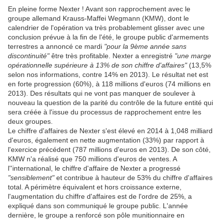
En pleine forme Nexter ! Avant son rapprochement avec le
groupe allemand Krauss-Maffei Wegmann (KMW), dont le
calendrier de l'opération va très probablement glisser avec une
conclusion prévue à la fin de l'été, le groupe public d'armements
terrestres a annoncé ce mardi
"pour la 9ème année sans
discontinuité"
être très profitable. Nexter a enregistré
"une marge
opérationnelle supérieure à 13% de son chiffre d'affaires"
(13,5%
selon nos informations, contre 14% en 2013). Le résultat net est
en forte progression (60%), à 118 millions d'euros (74 millions en
2013). Des résultats qui ne vont pas manquer de soulever à
nouveau la question de la parité du contrôle de la future entité qui
sera créée à l'issue du processus de rapprochement entre les
deux groupes.
Le chiffre d'affaires de Nexter s'est élevé en 2014 à 1,048 milliard
d'euros, également en nette augmentation (33%) par rapport à
l'exercice précédent (787 millions d'euros en 2013). De son côté,
KMW n'a réalisé que 750 millions d'euros de ventes. A
l''international, le chiffre d'affaire de Nexter a progressé
"sensiblement"
et contribue à hauteur de 53% du chiffre d'affaires
total. A périmètre équivalent et hors croissance externe,
l'augmentation du chiffre d'affaires est de l'ordre de 25%, a
expliqué dans son communiqué le groupe public. L'année
dernière, le groupe a renforcé son pôle munitionnaire en