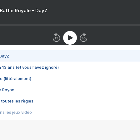
 Battle Royale - DayZ
 DayZ
 a 13 ans (et vous l'avez ignoré)
e (littéralement)
im Rayan
 toutes les règles
s les jeux vidéo
us choquant de Rockstar ? - Le scandale BULLY
e plus moche de Steam