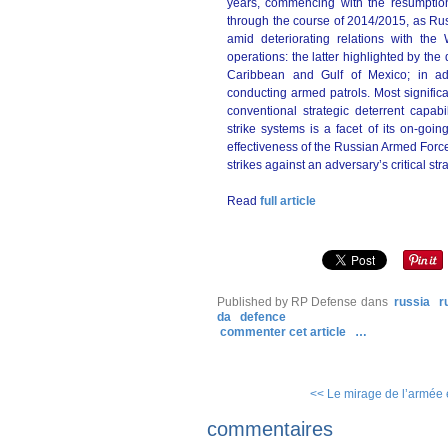
years, commencing with the resumption
through the course of 2014/2015, as Rus
amid deteriorating relations with th
operations: the latter highlighted by the
Caribbean and Gulf of Mexico; in a
conducting armed patrols. Most signific
conventional strategic deterrent capabi
strike systems is a facet of its on-goin
effectiveness of the Russian Armed Forces,
strikes against an adversary’s critical st
Read
full article
Published by RP Defense
dans
russia
r
da
defence
commenter cet article
…
<< Le mirage de l’armée
commentaires