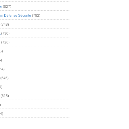
er
(827)
m Défense Sécurité
(782)
(748)
A
(730)
y
(726)
5)
5)
54)
(646)
9)
(615)
)
4)