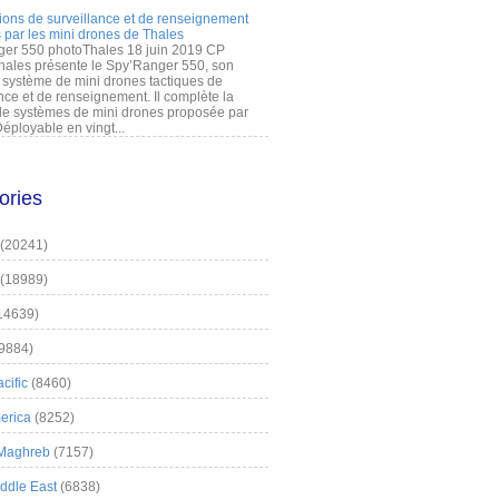
ions de surveillance et de renseignement
 par les mini drones de Thales
er 550 photoThales 18 juin 2019 CP
hales présente le Spy’Ranger 550, son
système de mini drones tactiques de
nce et de renseignement. Il complète la
 systèmes de mini drones proposée par
éployable en vingt...
ories
(20241)
(18989)
14639)
9884)
cific
(8460)
erica
(8252)
 Maghreb
(7157)
iddle East
(6838)