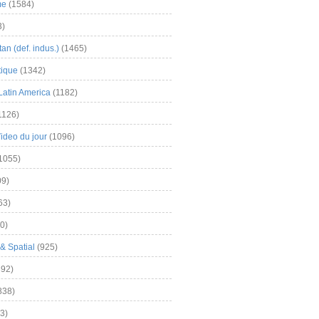
me
(1584)
3)
an (def. indus.)
(1465)
tique
(1342)
Latin America
(1182)
1126)
Video du jour
(1096)
1055)
9)
63)
0)
& Spatial
(925)
92)
838)
3)