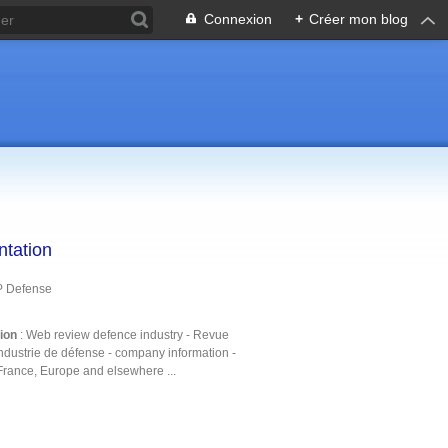
Connexion
+
Créer mon blog
ntation
P Defense
tion
: Web review defence industry - Revue
ndustrie de défense - company information -
France, Europe and elsewhere ...