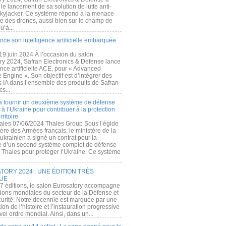
e lancement de sa solution de lutte anti-
kyjacker. Ce système répond à la menace
te des drones, aussi bien sur le champ de
u’à...
nce son intelligence artificielle embarquée
 19 juin 2024 À l’occasion du salon
ry 2024, Safran Electronics & Defense lance
gence artificielle ACE, pour « Advanced
 Engine ». Son objectif est d’intégrer des
s IA dans l’ensemble des produits de Safran
cs...
a fournir un deuxième système de défense
à l’Ukraine pour contribuer à la protection
rritoire
ales 07/06/2024 Thales Group Sous l’égide
ère des Armées français, le ministère de la
ukrainien a signé un contrat pour la
re d’un second système complet de défense
 Thales pour protéger l’Ukraine. Ce système
ORY 2024 : UNE ÉDITION TRÈS
UE
7 éditions, le salon Eurosatory accompagne
tions mondiales du secteur de la Défense et
curité. Notre décennie est marquée par une
ion de l’histoire et l’instauration progressive
el ordre mondial. Ainsi, dans un...