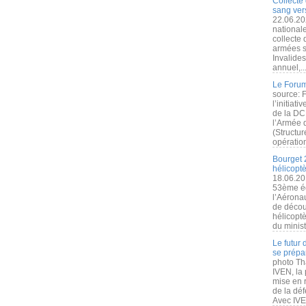
Collecte 
sang vers
22.06.20
nationale
collecte
armées s
Invalide
annuel,..
Le Forum
source: 
l’initiat
de la DC
l’Armée 
(Structur
opération
Bourget 
hélicopt
18.06.20
53ème éd
l’Aérona
de découv
hélicopt
du minist
Le futur
se prépa
photo Th
IVEN, la 
mise en r
de la dé
Avec IVEN