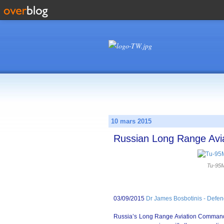
10 mars 2015
Russian Long Range Avia
Tu-95M
03/09/2015
Dr James Bosbotinis - Defe
Russia’s Long Range Aviation Command 