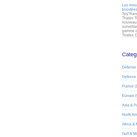
Les miss
boostées
Spy’Rang
Thales T
nouveau 
surveilla
gamme de
Thales. D
Categ
Défense
Defence
France
(
Europe
(
Asia & Pa
North Am
Africa &
Gulf & M