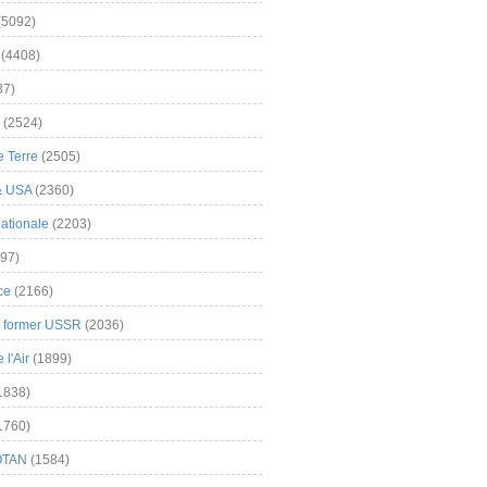
(5092)
(4408)
37)
(2524)
 Terre
(2505)
& USA
(2360)
ationale
(2203)
97)
ce
(2166)
& former USSR
(2036)
l'Air
(1899)
1838)
1760)
OTAN
(1584)