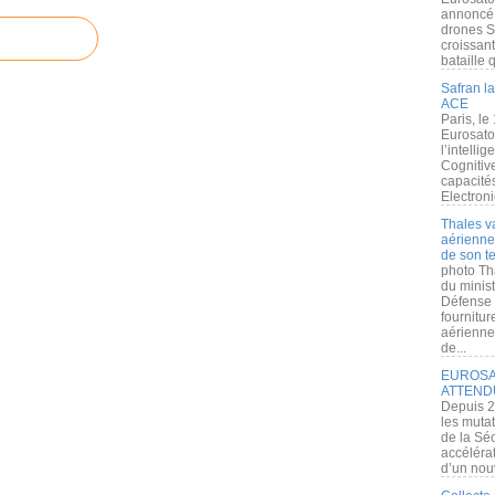
annoncé l
drones S
croissan
bataille q
Safran la
ACE
Paris, le
Eurosato
l’intelli
Cognitive
capacité
Electroni
Thales v
aérienne 
de son te
photo Th
du minist
Défense 
fournitu
aérienne
de...
EUROSAT
ATTEND
Depuis 2
les muta
de la Sé
accélérat
d’un nouv