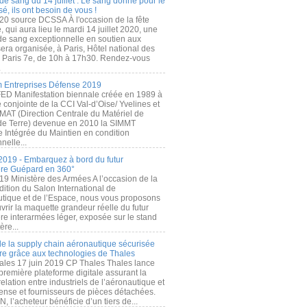
de sang du 14 juillet : Le sang donné pour le
é, ils ont besoin de vous !
20 source DCSSA À l'occasion de la fête
, qui aura lieu le mardi 14 juillet 2020, une
 de sang exceptionnelle en soutien aux
era organisée, à Paris, Hôtel national des
s Paris 7e, de 10h à 17h30. Rendez-vous
.
 Entreprises Défense 2019
FED Manifestation biennale créée en 1989 à
ive conjointe de la CCI Val-d’Oise/ Yvelines et
MAT (Direction Centrale du Matériel de
de Terre) devenue en 2010 la SIMMT
e Intégrée du Maintien en condition
nelle...
2019 - Embarquez à bord du futur
ère Guépard en 360°
19 Ministère des Armées A l’occasion de la
ition du Salon International de
utique et de l’Espace, nous vous proposons
rir la maquette grandeur réelle du futur
ère interarmées léger, exposée sur le stand
ère...
 de la supply chain aéronautique sécurisée
re grâce aux technologies de Thales
ales 17 juin 2019 CP Thales Thales lance
première plateforme digitale assurant la
elation entre industriels de l’aéronautique et
fense et fournisseurs de pièces détachées.
, l’acheteur bénéficie d’un tiers de...