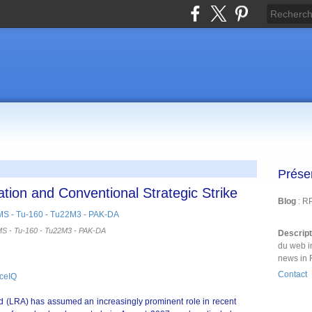
Prése
tion and Conventional Strategic Strike
Blog
: R
S - Tu-160 - Tu22M3 - PAK-DA
Descrip
du web i
news in 
Contact
nceIQ
(LRA) has assumed an increasingly prominent role in recent