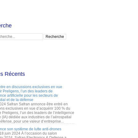
rche
es Récents
ntre en discussions exclusives en vue
r Preligens, l’un des leaders de
gence artificielle pour les secteurs de
tial et de la défense
2024 Safran Safran annonce être entré en
ons exclusives en vue d’acquérir 100 % du
e Preligens, l’un des leaders de l’intelligence
lle (IA) dédiée aux industries de l’aérospatial
défense, pour une valeur d’entreprise...
ance son système de lutte anti-drones
 18 juin 2024 À l’occasion du salon
ry 2024, Safran Electronics & Defense a