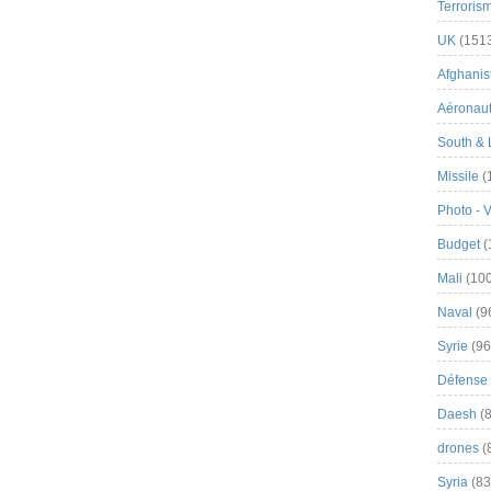
Terroris
UK
(151
Afghanist
Aéronau
South & 
Missile
(
Photo - 
Budget
(
Mali
(100
Naval
(9
Syrie
(96
Défense 
Daesh
(8
drones
(
Syria
(83