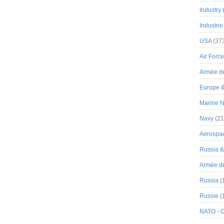
Industry
Industrie
USA
(37
Air Force
Armée de
Europe 
Marine N
Navy
(21
Aerospa
Russia 
Armée de 
Russia
(
Russie
(
NATO - 