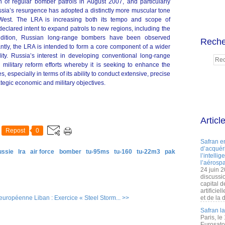
 of regular bomber patrols in August 2007, and particularly
sia’s resurgence has adopted a distinctly more muscular tone
e West. The LRA is increasing both its tempo and scope of
 declared intent to expand patrols to new regions, including the
ddition, Russian long-range bombers have been observed
Reche
antly, the LRA is intended to form a core component of a wider
lity. Russia’s interest in developing conventional long-range
g military reform efforts whereby it is seeking to enhance the
 especially in terms of its ability to conduct extensive, precise
rategic economic and military objectives.
Articl
Repost
0
Safran e
d’acquéri
ussie
lra
air force
bomber
tu-95ms
tu-160
tu-22m3
pak
l’intelli
l’aérospa
24 juin 
discussi
capital d
artificie
 européenne
Liban : Exercice « Steel Storm... >>
et de la 
Safran l
Paris, le
Eurosato