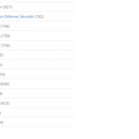
er
(827)
m Défense Sécurité
(782)
(748)
A
(730)
y
(726)
5)
5)
54)
(646)
9)
(615)
)
4)