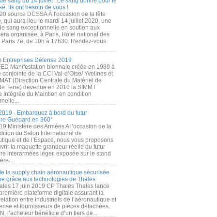
de sang du 14 juillet : Le sang donné pour le
é, ils ont besoin de vous !
20 source DCSSA À l'occasion de la fête
, qui aura lieu le mardi 14 juillet 2020, une
 de sang exceptionnelle en soutien aux
era organisée, à Paris, Hôtel national des
s Paris 7e, de 10h à 17h30. Rendez-vous
.
 Entreprises Défense 2019
FED Manifestation biennale créée en 1989 à
ive conjointe de la CCI Val-d’Oise/ Yvelines et
MAT (Direction Centrale du Matériel de
de Terre) devenue en 2010 la SIMMT
e Intégrée du Maintien en condition
nelle...
2019 - Embarquez à bord du futur
ère Guépard en 360°
19 Ministère des Armées A l’occasion de la
ition du Salon International de
utique et de l’Espace, nous vous proposons
rir la maquette grandeur réelle du futur
ère interarmées léger, exposée sur le stand
ère...
 de la supply chain aéronautique sécurisée
re grâce aux technologies de Thales
ales 17 juin 2019 CP Thales Thales lance
première plateforme digitale assurant la
elation entre industriels de l’aéronautique et
fense et fournisseurs de pièces détachées.
, l’acheteur bénéficie d’un tiers de...