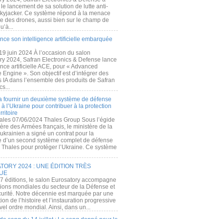
e lancement de sa solution de lutte anti-
kyjacker. Ce système répond à la menace
te des drones, aussi bien sur le champ de
u’à...
nce son intelligence artificielle embarquée
 19 juin 2024 À l’occasion du salon
ry 2024, Safran Electronics & Defense lance
gence artificielle ACE, pour « Advanced
 Engine ». Son objectif est d’intégrer des
s IA dans l’ensemble des produits de Safran
cs...
a fournir un deuxième système de défense
à l’Ukraine pour contribuer à la protection
rritoire
ales 07/06/2024 Thales Group Sous l’égide
ère des Armées français, le ministère de la
ukrainien a signé un contrat pour la
re d’un second système complet de défense
 Thales pour protéger l’Ukraine. Ce système
ORY 2024 : UNE ÉDITION TRÈS
UE
7 éditions, le salon Eurosatory accompagne
tions mondiales du secteur de la Défense et
curité. Notre décennie est marquée par une
ion de l’histoire et l’instauration progressive
el ordre mondial. Ainsi, dans un...