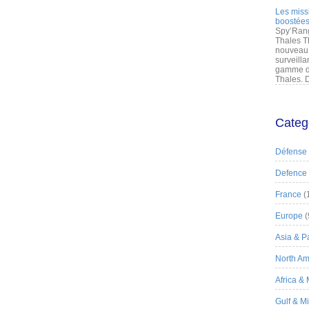
Les miss
boostées
Spy’Rang
Thales T
nouveau 
surveilla
gamme de
Thales. D
Categ
Défense
Defence
France
(
Europe
(
Asia & Pa
North Am
Africa &
Gulf & M