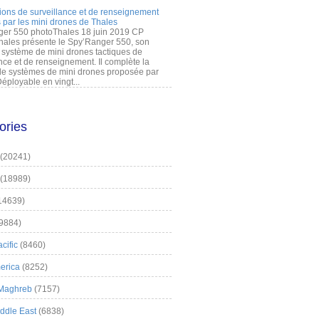
ions de surveillance et de renseignement
 par les mini drones de Thales
er 550 photoThales 18 juin 2019 CP
hales présente le Spy’Ranger 550, son
système de mini drones tactiques de
nce et de renseignement. Il complète la
 systèmes de mini drones proposée par
éployable en vingt...
ories
(20241)
(18989)
14639)
9884)
cific
(8460)
erica
(8252)
 Maghreb
(7157)
iddle East
(6838)