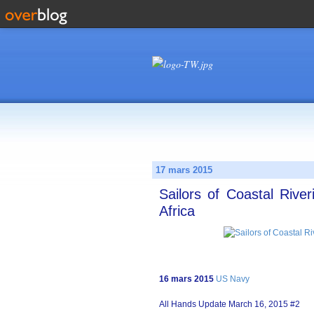
17 mars 2015
Sailors of Coastal Rive
Africa
16 mars 2015
US Navy
All Hands Update March 16, 2015 #2