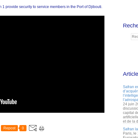
1 provide security to service members in the Port of Djibouti.
Reche
Articl
Safran e
d’acquéri
l’intelli
l’aérospa
24 juin 
discussi
capital d
artificie
et de la 
Repost
0
Safran l
Paris, le
Eurosato