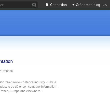
Connexion
+
Créer mon blog
ntation
P Defense
tion
: Web review defence industry - Revue
ndustrie de défense - company information -
France, Europe and elsewhere ...