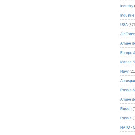
Industry
Industrie
USA
(37
Air Force
Armée de
Europe 
Marine N
Navy
(21
Aerospa
Russia 
Armée de 
Russia
(
Russie
(
NATO - 