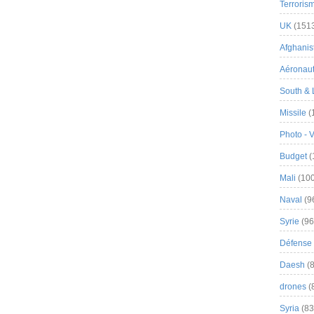
Terroris
UK
(151
Afghanist
Aéronau
South & 
Missile
(
Photo - 
Budget
(
Mali
(100
Naval
(9
Syrie
(96
Défense 
Daesh
(8
drones
(
Syria
(83