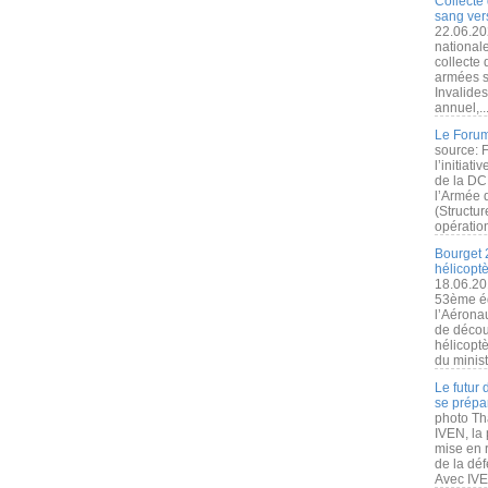
Collecte 
sang vers
22.06.20
nationale
collecte
armées s
Invalide
annuel,..
Le Forum
source: 
l’initiat
de la DC
l’Armée 
(Structur
opération
Bourget 
hélicopt
18.06.20
53ème éd
l’Aérona
de découv
hélicopt
du minist
Le futur
se prépa
photo Th
IVEN, la 
mise en r
de la dé
Avec IVEN