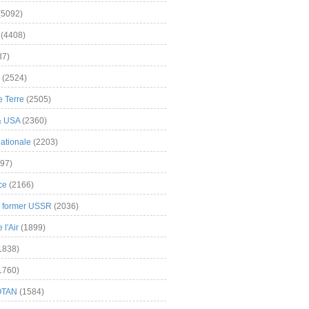
(5092)
(4408)
37)
(2524)
 Terre
(2505)
& USA
(2360)
ationale
(2203)
97)
ce
(2166)
& former USSR
(2036)
l'Air
(1899)
1838)
1760)
OTAN
(1584)