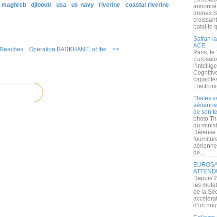
& maghreb
djibouti
usa
us navy
riverine
coastal riverine
annoncé l
drones S
croissan
bataille q
Safran la
ACE
 Reaches...
Operation BARKHANE, at the... >>
Paris, le
Eurosato
l’intelli
Cognitive
capacité
Electroni
Thales v
aérienne 
de son te
photo Th
du minist
Défense 
fournitu
aérienne
de...
EUROSAT
ATTEND
Depuis 2
les muta
de la Sé
accélérat
d’un nouv