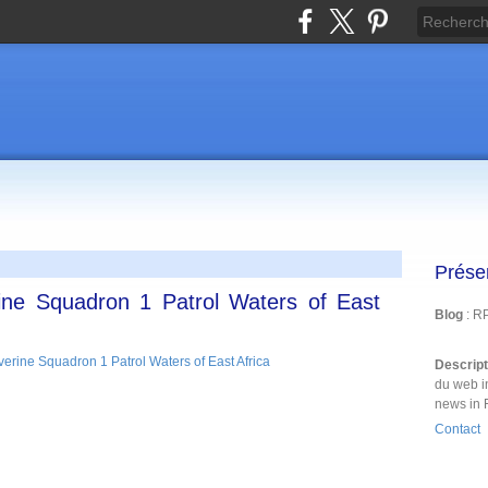
Prése
rine Squadron 1 Patrol Waters of East
Blog
: R
Descrip
du web i
news in 
Contact