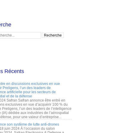
rche
es Récents
ntre en discussions exclusives en vue
r Preligens, l’un des leaders de
gence artificielle pour les secteurs de
tial et de la défense
2024 Safran Safran annonce être entré en
ons exclusives en vue d’acquérir 100 % du
e Preligens, l’un des leaders de l’intelligence
lle (IA) dédiée aux industries de l’aérospatial
défense, pour une valeur d’entreprise...
ance son système de lutte anti-drones
 18 juin 2024 À l’occasion du salon
ry 2024, Safran Electronics & Defense a