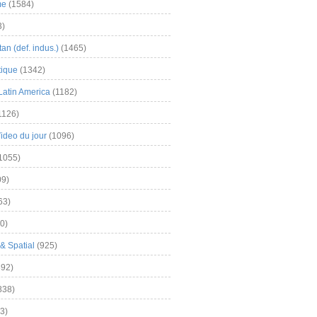
me
(1584)
3)
an (def. indus.)
(1465)
tique
(1342)
Latin America
(1182)
1126)
Video du jour
(1096)
1055)
9)
63)
0)
& Spatial
(925)
92)
838)
3)