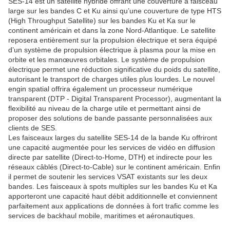
SES-14 est un satellite hybride offrant une couverture à faisceau
large sur les bandes C et Ku ainsi qu’une couverture de type HTS
(High Throughput Satellite) sur les bandes Ku et Ka sur le
continent américain et dans la zone Nord-Atlantique. Le satellite
reposera entièrement sur la propulsion électrique et sera équipé
d’un système de propulsion électrique à plasma pour la mise en
orbite et les manœuvres orbitales. Le système de propulsion
électrique permet une réduction significative du poids du satellite,
autorisant le transport de charges utiles plus lourdes. Le nouvel
engin spatial offrira également un processeur numérique
transparent (DTP - Digital Transparent Processor), augmentant la
flexibilité au niveau de la charge utile et permettant ainsi de
proposer des solutions de bande passante personnalisées aux
clients de SES.
Les faisceaux larges du satellite SES-14 de la bande Ku offriront
une capacité augmentée pour les services de vidéo en diffusion
directe par satellite (Direct-to-Home, DTH) et indirecte pour les
réseaux câblés (Direct-to-Cable) sur le continent américain. Enfin
il permet de soutenir les services VSAT existants sur les deux
bandes. Les faisceaux à spots multiples sur les bandes Ku et Ka
apporteront une capacité haut débit additionnelle et conviennent
parfaitement aux applications de données à fort trafic comme les
services de backhaul mobile, maritimes et aéronautiques.