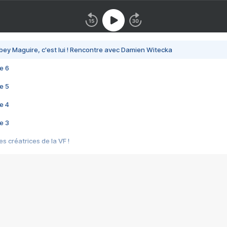
bey Maguire, c'est lui ! Rencontre avec Damien Witecka
e 6
e 5
e 4
e 3
s créatrices de la VF !
e 2
e 1
e Mektoub My Love arrive enfin ! Rencontre avec Shaïn Boumedine et Sal
i : après Toni en famille