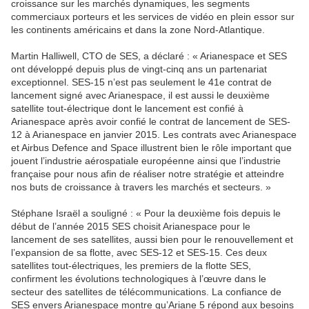
croissance sur les marchés dynamiques, les segments
commerciaux porteurs et les services de vidéo en plein essor sur
les continents américains et dans la zone Nord-Atlantique.
Martin Halliwell, CTO de SES, a déclaré : « Arianespace et SES
ont développé depuis plus de vingt-cinq ans un partenariat
exceptionnel. SES-15 n’est pas seulement le 41e contrat de
lancement signé avec Arianespace, il est aussi le deuxième
satellite tout-électrique dont le lancement est confié à
Arianespace après avoir confié le contrat de lancement de SES-
12 à Arianespace en janvier 2015. Les contrats avec Arianespace
et Airbus Defence and Space illustrent bien le rôle important que
jouent l’industrie aérospatiale européenne ainsi que l’industrie
française pour nous afin de réaliser notre stratégie et atteindre
nos buts de croissance à travers les marchés et secteurs. »
Stéphane Israël a souligné : « Pour la deuxième fois depuis le
début de l’année 2015 SES choisit Arianespace pour le
lancement de ses satellites, aussi bien pour le renouvellement et
l’expansion de sa flotte, avec SES-12 et SES-15. Ces deux
satellites tout-électriques, les premiers de la flotte SES,
confirment les évolutions technologiques à l’œuvre dans le
secteur des satellites de télécommunications. La confiance de
SES envers Arianespace montre qu’Ariane 5 répond aux besoins