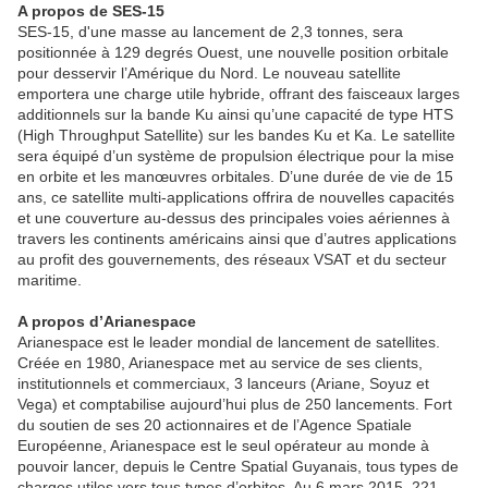
A propos de SES-15
SES-15, d'une masse au lancement de 2,3 tonnes, sera
positionnée à 129 degrés Ouest, une nouvelle position orbitale
pour desservir l’Amérique du Nord. Le nouveau satellite
emportera une charge utile hybride, offrant des faisceaux larges
additionnels sur la bande Ku ainsi qu’une capacité de type HTS
(High Throughput Satellite) sur les bandes Ku et Ka. Le satellite
sera équipé d’un système de propulsion électrique pour la mise
en orbite et les manœuvres orbitales. D’une durée de vie de 15
ans, ce satellite multi-applications offrira de nouvelles capacités
et une couverture au-dessus des principales voies aériennes à
travers les continents américains ainsi que d’autres applications
au profit des gouvernements, des réseaux VSAT et du secteur
maritime.
A propos d’Arianespace
Arianespace est le leader mondial de lancement de satellites.
Créée en 1980, Arianespace met au service de ses clients,
institutionnels et commerciaux, 3 lanceurs (Ariane, Soyuz et
Vega) et comptabilise aujourd’hui plus de 250 lancements. Fort
du soutien de ses 20 actionnaires et de l’Agence Spatiale
Européenne, Arianespace est le seul opérateur au monde à
pouvoir lancer, depuis le Centre Spatial Guyanais, tous types de
charges utiles vers tous types d’orbites. Au 6 mars 2015, 221