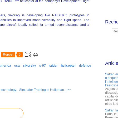
S-97 RAIDER™ helicopter at the company's Development Flight
iers, Sikorsky is developing two RAIDER™ prototypes to
abilities in improved maneuverability and flight speed. The
Reche
type aircraft ideally suited for armed reconnaissance and a
Repost
0
Articl
america
usa
sikorsky
s-97
raider
helicopter
defence
Safran e
d’acquéri
l’intelli
l’aérospa
24 juin 
technology...
Simulator-Training in Holloman... >>
discussi
capital d
artificie
et de la 
Safran l
Paris, le
Eurosato