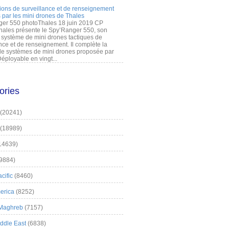
ions de surveillance et de renseignement
 par les mini drones de Thales
er 550 photoThales 18 juin 2019 CP
hales présente le Spy’Ranger 550, son
système de mini drones tactiques de
nce et de renseignement. Il complète la
 systèmes de mini drones proposée par
éployable en vingt...
ories
(20241)
(18989)
14639)
9884)
cific
(8460)
erica
(8252)
 Maghreb
(7157)
iddle East
(6838)