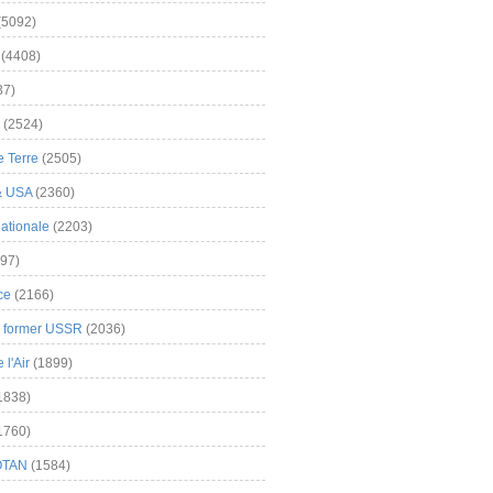
(5092)
(4408)
37)
(2524)
 Terre
(2505)
& USA
(2360)
ationale
(2203)
97)
ce
(2166)
& former USSR
(2036)
l'Air
(1899)
1838)
1760)
OTAN
(1584)