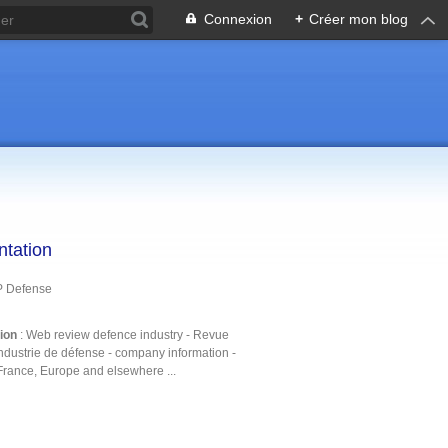
Connexion
+
Créer mon blog
ntation
P Defense
tion
: Web review defence industry - Revue
ndustrie de défense - company information -
France, Europe and elsewhere ...