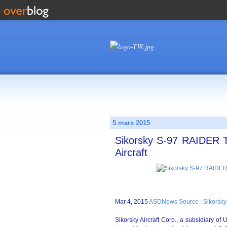
5 mars 2015
Sikorsky S-97 RAIDER T
Aircraft
Mar 4, 2015
ASDNews Source : Sikorsky A
Sikorsky Aircraft Corp., a subsidiary o