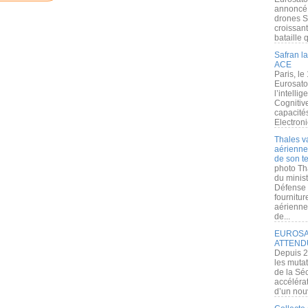
annoncé l
drones S
croissan
bataille q
Safran la
ACE
Paris, le
Eurosato
l’intelli
Cognitive
capacité
Electroni
Thales v
aérienne 
de son te
photo Th
du minist
Défense 
fournitu
aérienne
de...
EUROSAT
ATTEND
Depuis 2
les muta
de la Sé
accélérat
d’un nouv