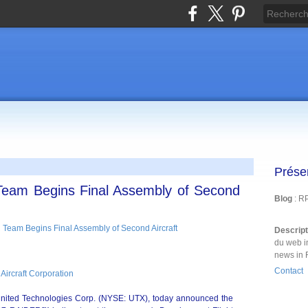
Prése
eam Begins Final Assembly of Second
Blog
: R
Descrip
du web i
news in 
Contact
ircraft Corporation
f United Technologies Corp. (NYSE: UTX), today announced the