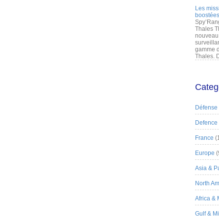
Les miss
boostées
Spy’Rang
Thales T
nouveau 
surveilla
gamme de
Thales. D
Categ
Défense
Defence
France
(
Europe
(
Asia & Pa
North Am
Africa &
Gulf & M