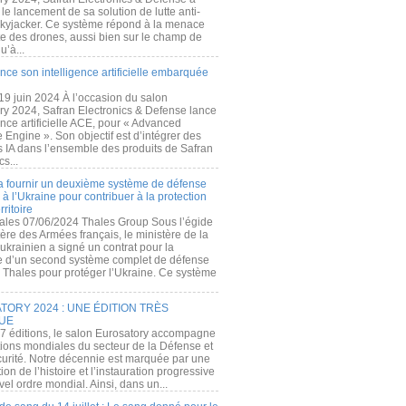
e lancement de sa solution de lutte anti-
kyjacker. Ce système répond à la menace
te des drones, aussi bien sur le champ de
u’à...
nce son intelligence artificielle embarquée
 19 juin 2024 À l’occasion du salon
ry 2024, Safran Electronics & Defense lance
gence artificielle ACE, pour « Advanced
 Engine ». Son objectif est d’intégrer des
s IA dans l’ensemble des produits de Safran
cs...
a fournir un deuxième système de défense
à l’Ukraine pour contribuer à la protection
rritoire
ales 07/06/2024 Thales Group Sous l’égide
ère des Armées français, le ministère de la
ukrainien a signé un contrat pour la
re d’un second système complet de défense
 Thales pour protéger l’Ukraine. Ce système
ORY 2024 : UNE ÉDITION TRÈS
UE
7 éditions, le salon Eurosatory accompagne
tions mondiales du secteur de la Défense et
curité. Notre décennie est marquée par une
ion de l’histoire et l’instauration progressive
el ordre mondial. Ainsi, dans un...