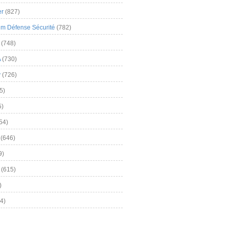
er
(827)
m Défense Sécurité
(782)
(748)
A
(730)
y
(726)
5)
5)
54)
(646)
9)
(615)
)
4)