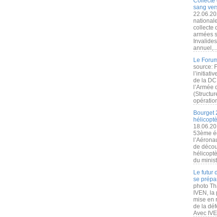
Collecte 
sang vers
22.06.20
nationale
collecte
armées s
Invalide
annuel,..
Le Forum
source: 
l’initiat
de la DC
l’Armée 
(Structur
opération
Bourget 
hélicopt
18.06.20
53ème éd
l’Aérona
de découv
hélicopt
du minist
Le futur
se prépa
photo Th
IVEN, la 
mise en r
de la dé
Avec IVEN