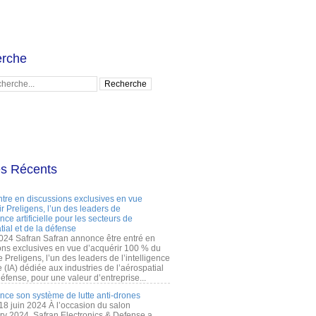
rche
es Récents
ntre en discussions exclusives en vue
r Preligens, l’un des leaders de
gence artificielle pour les secteurs de
tial et de la défense
2024 Safran Safran annonce être entré en
ons exclusives en vue d’acquérir 100 % du
e Preligens, l’un des leaders de l’intelligence
lle (IA) dédiée aux industries de l’aérospatial
défense, pour une valeur d’entreprise...
ance son système de lutte anti-drones
 18 juin 2024 À l’occasion du salon
ry 2024, Safran Electronics & Defense a