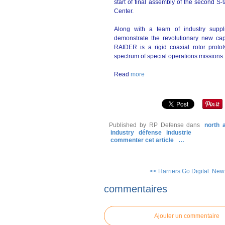
start of final assembly of the second 
Center.
Along with a team of industry suppl
demonstrate the revolutionary new cap
RAIDER is a rigid coaxial rotor proto
spectrum of special operations missions.
Read
more
Published by RP Defense
dans
north 
industry
défense
industrie
commenter cet article
…
<< Harriers Go Digital: New 
commentaires
Ajouter un commentaire