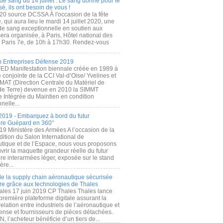
de sang du 14 juillet : Le sang donné pour le
é, ils ont besoin de vous !
20 source DCSSA À l'occasion de la fête
, qui aura lieu le mardi 14 juillet 2020, une
 de sang exceptionnelle en soutien aux
era organisée, à Paris, Hôtel national des
s Paris 7e, de 10h à 17h30. Rendez-vous
.
 Entreprises Défense 2019
FED Manifestation biennale créée en 1989 à
ive conjointe de la CCI Val-d’Oise/ Yvelines et
MAT (Direction Centrale du Matériel de
de Terre) devenue en 2010 la SIMMT
e Intégrée du Maintien en condition
nelle...
2019 - Embarquez à bord du futur
ère Guépard en 360°
19 Ministère des Armées A l’occasion de la
ition du Salon International de
utique et de l’Espace, nous vous proposons
rir la maquette grandeur réelle du futur
ère interarmées léger, exposée sur le stand
ère...
 de la supply chain aéronautique sécurisée
re grâce aux technologies de Thales
ales 17 juin 2019 CP Thales Thales lance
première plateforme digitale assurant la
elation entre industriels de l’aéronautique et
fense et fournisseurs de pièces détachées.
, l’acheteur bénéficie d’un tiers de...