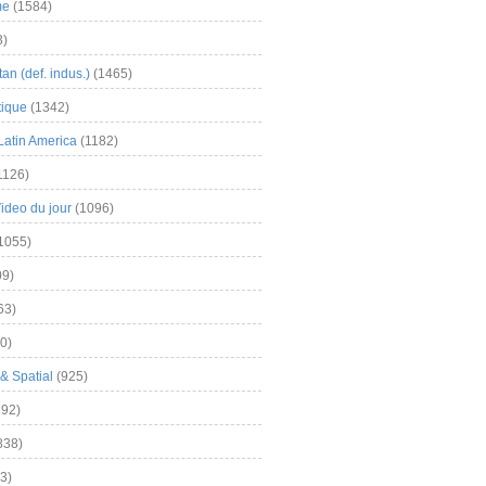
me
(1584)
3)
an (def. indus.)
(1465)
tique
(1342)
Latin America
(1182)
1126)
Video du jour
(1096)
1055)
9)
63)
0)
& Spatial
(925)
92)
838)
3)