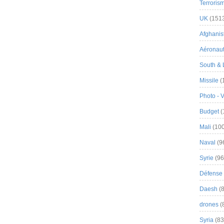
Terroris
UK
(151
Afghanist
Aéronau
South & 
Missile
(
Photo - 
Budget
(
Mali
(100
Naval
(9
Syrie
(96
Défense 
Daesh
(8
drones
(
Syria
(83