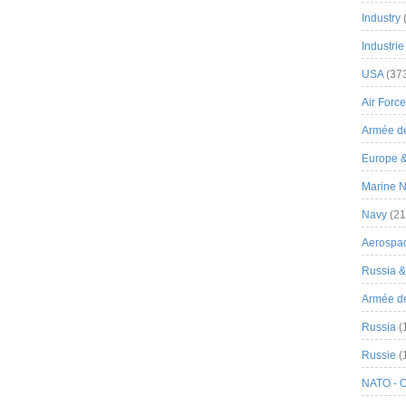
Industry
Industrie
USA
(37
Air Force
Armée de
Europe 
Marine N
Navy
(21
Aerospa
Russia 
Armée de 
Russia
(
Russie
(
NATO - 