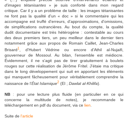
d'images tétanisantes
» je suis conforté dans mon regard
critique. Car il y a un problème de taille : les images tétanisantes
ne font pas la qualité d'un « doc » si le commentaire qui les
accompagne est truffé d'erreurs, d'approximations, d'omissions,
de simplifications outrancières. Au bout du compte, la qualité
dudit documentaire est très hétérogène : contestable au cours
des deux premiers tiers, un peu meilleur dans le dernier tiers
notamment grâce aux propos de Romain Caillet, Jean-Charles
1
Brisard
, d'Hubert Védrine ou encore d'Athil al-Nujaifi,
gouverneur de Mossoul. Au bilan, l'ensemble est médiocre.
Évidemment, il ne s'agit pas de tirer gratuitement à boulets
rouges sur cette réalisation de Jérôme Fritel. J'étaie ma critique
dans le long développement qui suit en apportant les éléments
qui manquent fâcheusement pour véritablement comprendre la
2
naissance de l’
État Islamique
(EI ;
Dawlat al-Khilifa
).
NB
: pour une lecture plus fluide (en particulier en ce qui
concerne la multitude de notes), je recommande le
téléchargement en pdf du document, via ce
lien
.
Suite de
l'article