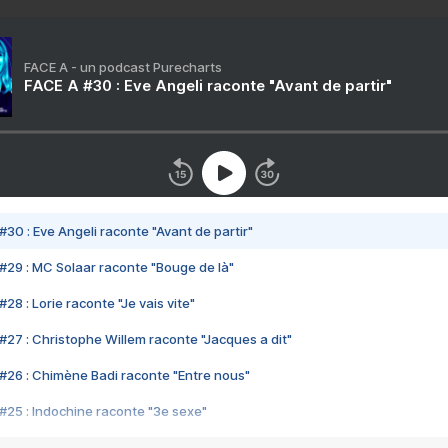
FACE A - un podcast Purecharts
FACE A #30 : Eve Angeli raconte "Avant de partir"
#30 : Eve Angeli raconte "Avant de partir"
#29 : MC Solaar raconte "Bouge de là"
28 : Lorie raconte "Je vais vite"
#27 : Christophe Willem raconte "Jacques a dit"
#26 : Chimène Badi raconte "Entre nous"
#25 : Indochine raconte "3e sexe"
#24 : Zaho raconte "C'est chelou"