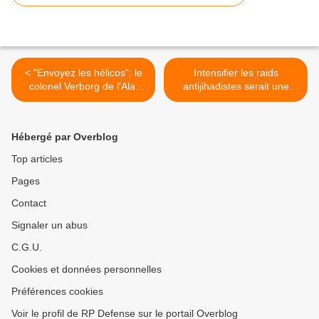
< "Envoyez les hélicos": le
Intensifier les raids
colonel Verborg de l'Alat
antijihadistes serait une
dévoile ses carnets de
erreur, selon le général
guerre
Dempsey >
Hébergé par Overblog
Top articles
Pages
Contact
Signaler un abus
C.G.U.
Cookies et données personnelles
Préférences cookies
Voir le profil de RP Defense sur le portail Overblog