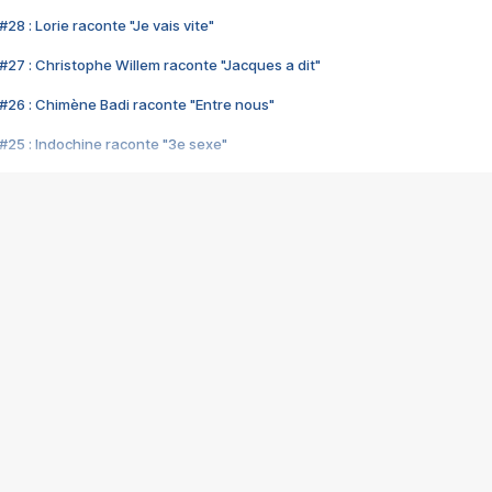
28 : Lorie raconte "Je vais vite"
#27 : Christophe Willem raconte "Jacques a dit"
#26 : Chimène Badi raconte "Entre nous"
#25 : Indochine raconte "3e sexe"
#24 : Zaho raconte "C'est chelou"
#23 : Patrick Bruel raconte "Au café des délices"
#22 : Kyo raconte "Le chemin"
#21 : Nolwenn Leroy raconte "Cassé"
#20 : Patrick Hernandez raconte "Born to be alive"
#19 : Lorie raconte "Près de moi"
#18 : Michael Jones raconte "A nos actes manqués" (avec Jean-Jacque
#17 : Khaled raconte "Aïcha"