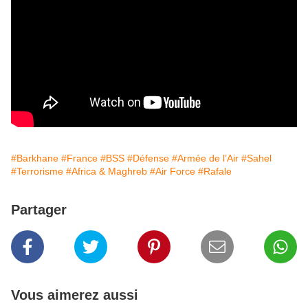
#Barkhane
#France
#BSS
#Défense
#Armée de l’Air
#Sahel
#Terrorisme
#Africa & Maghreb
#Air Force
#Rafale
Partager
Vous aimerez aussi