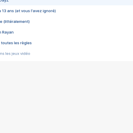
 DayZ
 a 13 ans (et vous l'avez ignoré)
e (littéralement)
im Rayan
 toutes les règles
s les jeux vidéo
us choquant de Rockstar ? - Le scandale BULLY
e plus moche de Steam
du RÊVE tourne au CAUCHEMAR
pendant 8 heures
it… à tort
umiliés par un jeu vidéo
ire - Final Fantasy 8