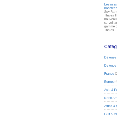
Les miss
boostées
Spy’Rang
Thales T
nouveau 
surveilla
gamme de
Thales. D
Categ
Défense
Defence
France
(
Europe
(
Asia & Pa
North Am
Africa &
Gulf & M