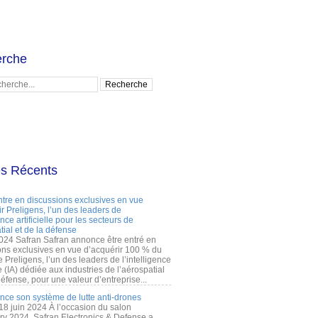
rche
es Récents
ntre en discussions exclusives en vue
r Preligens, l’un des leaders de
gence artificielle pour les secteurs de
tial et de la défense
2024 Safran Safran annonce être entré en
ons exclusives en vue d’acquérir 100 % du
e Preligens, l’un des leaders de l’intelligence
lle (IA) dédiée aux industries de l’aérospatial
défense, pour une valeur d’entreprise...
ance son système de lutte anti-drones
 18 juin 2024 À l’occasion du salon
ry 2024, Safran Electronics & Defense a