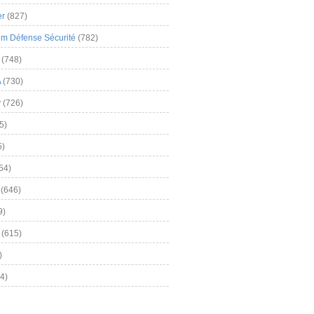
er
(827)
m Défense Sécurité
(782)
(748)
A
(730)
y
(726)
5)
5)
54)
(646)
9)
(615)
)
4)