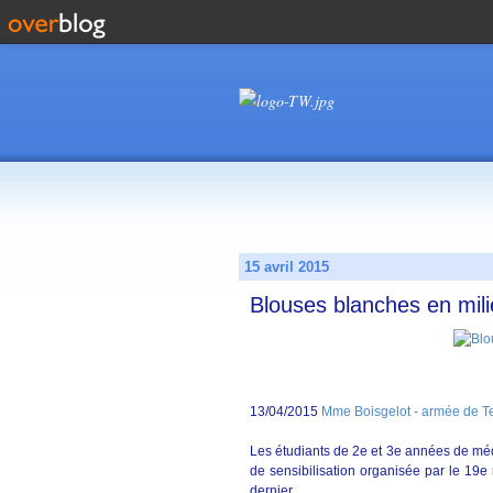
15 avril 2015
Blouses blanches en mili
13/04/2015
Mme Boisgelot - armée de T
Les étudiants de 2e et 3e années de méd
de sensibilisation organisée par le 19e
dernier.