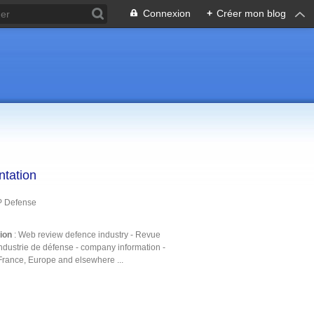
Connexion
+
Créer mon blog
ntation
P Defense
tion
: Web review defence industry - Revue
ndustrie de défense - company information -
France, Europe and elsewhere ...