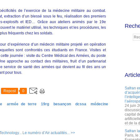
spécificités de l’exercice de la médecine militaire au combat.
extraction d’un blessé sous le feu, réalisation des premiers
nes-explosifs et IED… Grâce aux ateliers animés par le 19e
Reche
uvert le matériel utilisé, les techniques et les procédures, les
plus fréquents chez les soldats.
tour d’expérience d’un médecin militaire projeté en opération
xquelles sont confrontés ces étudiants en France. Visites et
 cette journée : visite du Centre Médical des Armées, du poste
ne approche au contact des militaires, fruit d’un partenariat
le service de santé des armées qui devient au fil des ans un
nt pour tous.
Articl
Safran e
Repost
0
d’acquéri
l’intelli
l’aérospa
ce
armée de terre
19rg
besançon
dcssa
médecine
24 juin 
discussi
capital d
artificie
et de la 
Safran l
echnology...
Le numéro d’Air actualités... >>
Paris, le
Eurosato