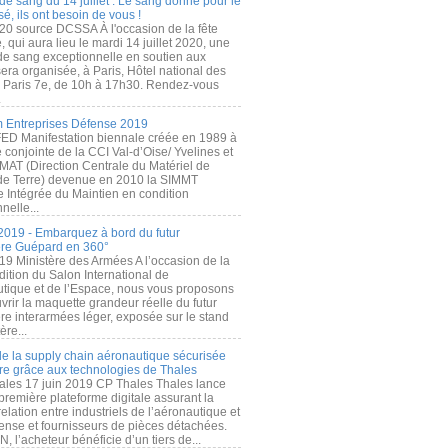
de sang du 14 juillet : Le sang donné pour le
é, ils ont besoin de vous !
20 source DCSSA À l'occasion de la fête
, qui aura lieu le mardi 14 juillet 2020, une
 de sang exceptionnelle en soutien aux
era organisée, à Paris, Hôtel national des
s Paris 7e, de 10h à 17h30. Rendez-vous
.
 Entreprises Défense 2019
FED Manifestation biennale créée en 1989 à
ive conjointe de la CCI Val-d’Oise/ Yvelines et
MAT (Direction Centrale du Matériel de
de Terre) devenue en 2010 la SIMMT
e Intégrée du Maintien en condition
nelle...
2019 - Embarquez à bord du futur
ère Guépard en 360°
19 Ministère des Armées A l’occasion de la
ition du Salon International de
utique et de l’Espace, nous vous proposons
rir la maquette grandeur réelle du futur
ère interarmées léger, exposée sur le stand
ère...
 de la supply chain aéronautique sécurisée
re grâce aux technologies de Thales
ales 17 juin 2019 CP Thales Thales lance
première plateforme digitale assurant la
elation entre industriels de l’aéronautique et
fense et fournisseurs de pièces détachées.
, l’acheteur bénéficie d’un tiers de...