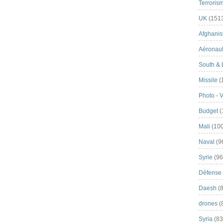
Terroris
UK
(151
Afghanist
Aéronau
South & 
Missile
(
Photo - 
Budget
(
Mali
(100
Naval
(9
Syrie
(96
Défense 
Daesh
(8
drones
(
Syria
(83