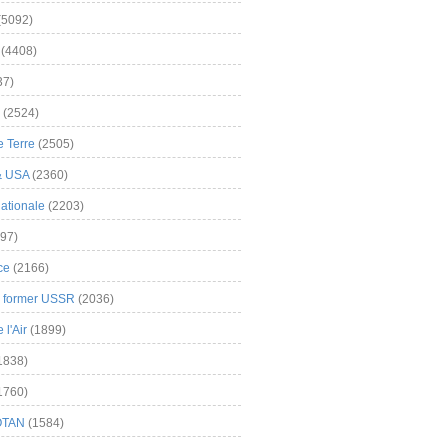
(5092)
(4408)
37)
(2524)
 Terre
(2505)
& USA
(2360)
ationale
(2203)
97)
ce
(2166)
& former USSR
(2036)
l'Air
(1899)
1838)
1760)
OTAN
(1584)