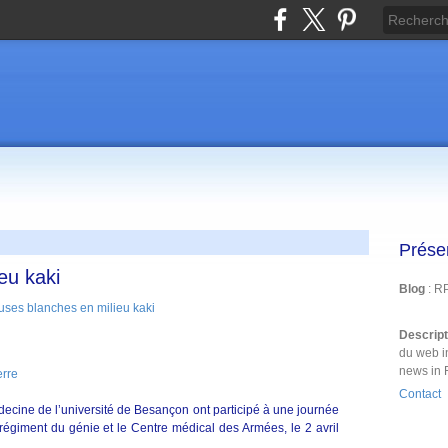
Prése
eu kaki
Blog
: R
Descrip
du web i
news in 
erre
Contact
ecine de l’université de Besançon ont participé à une journée
 régiment du génie et le Centre médical des Armées, le 2 avril