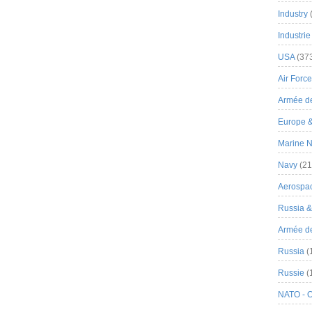
Industry
Industrie
USA
(37
Air Force
Armée de
Europe 
Marine N
Navy
(21
Aerospa
Russia 
Armée de 
Russia
(
Russie
(
NATO - 