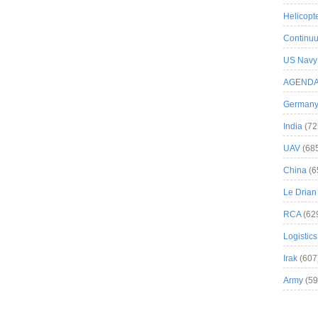
Helicopt
Continuu
US Navy
AGEND
German
India
(72
UAV
(68
China
(6
Le Drian
RCA
(62
Logistics
Irak
(607
Army
(59