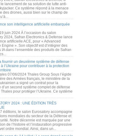
e lancement de sa solution de lutte anti-
kyjacker. Ce système répond à la menace
te des drones, aussi bien sur le champ de
u’à...
nce son intelligence artificielle embarquée
 19 juin 2024 À l’occasion du salon
ry 2024, Safran Electronics & Defense lance
gence artificielle ACE, pour « Advanced
 Engine ». Son objectif est d’intégrer des
s IA dans l’ensemble des produits de Safran
cs...
a fournir un deuxième système de défense
à l’Ukraine pour contribuer à la protection
rritoire
ales 07/06/2024 Thales Group Sous l’égide
ère des Armées français, le ministère de la
ukrainien a signé un contrat pour la
re d’un second système complet de défense
 Thales pour protéger l’Ukraine. Ce système
ORY 2024 : UNE ÉDITION TRÈS
UE
7 éditions, le salon Eurosatory accompagne
tions mondiales du secteur de la Défense et
curité. Notre décennie est marquée par une
ion de l’histoire et l’instauration progressive
el ordre mondial. Ainsi, dans un...