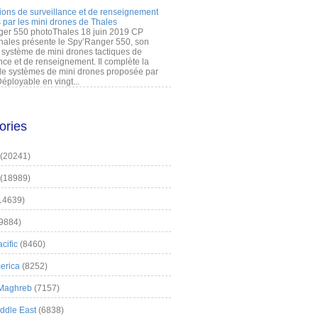
ions de surveillance et de renseignement
 par les mini drones de Thales
er 550 photoThales 18 juin 2019 CP
hales présente le Spy’Ranger 550, son
système de mini drones tactiques de
nce et de renseignement. Il complète la
 systèmes de mini drones proposée par
éployable en vingt...
ories
(20241)
(18989)
14639)
9884)
cific
(8460)
erica
(8252)
 Maghreb
(7157)
iddle East
(6838)