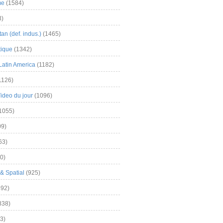
me
(1584)
3)
an (def. indus.)
(1465)
tique
(1342)
Latin America
(1182)
1126)
Video du jour
(1096)
1055)
9)
63)
0)
& Spatial
(925)
92)
838)
3)