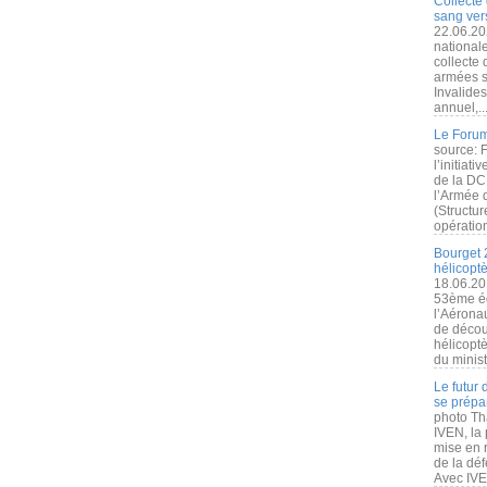
Collecte 
sang vers
22.06.20
nationale
collecte
armées s
Invalide
annuel,..
Le Forum
source: 
l’initiat
de la DC
l’Armée 
(Structur
opération
Bourget 
hélicopt
18.06.20
53ème éd
l’Aérona
de découv
hélicopt
du minist
Le futur
se prépa
photo Th
IVEN, la 
mise en r
de la dé
Avec IVEN