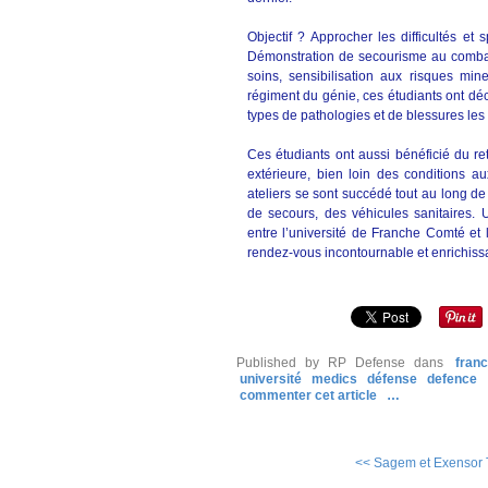
Objectif ? Approcher les difficultés et 
Démonstration de secourisme au combat, 
soins, sensibilisation aux risques mi
régiment du génie, ces étudiants ont déco
types de pathologies et de blessures les 
Ces étudiants ont aussi bénéficié du re
extérieure, bien loin des conditions au
ateliers se sont succédé tout au long de
de secours, des véhicules sanitaires. U
entre l’université de Franche Comté et 
rendez-vous incontournable et enrichissa
Published by RP Defense
dans
fran
université
medics
défense
defence
commenter cet article
…
<< Sagem et Exensor T