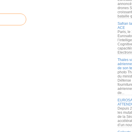
annoncé l
drones S
croissan
bataille q
Safran la
ACE
Paris, le
Eurosato
l’intelli
Cognitive
capacité
Electroni
Thales v
aérienne 
de son te
photo Th
du minist
Défense 
fournitu
aérienne
de...
EUROSAT
ATTEND
Depuis 2
les muta
de la Sé
accélérat
d’un nouv