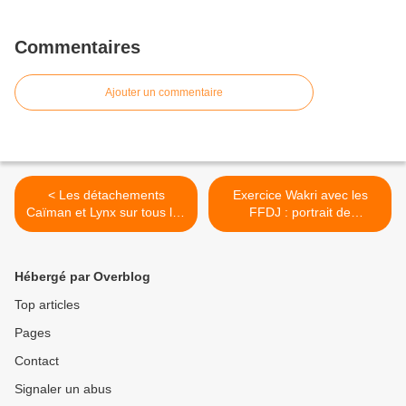
Commentaires
Ajouter un commentaire
< Les détachements
Exercice Wakri avec les
Caïman et Lynx sur tous les
FFDJ : portrait de
fronts
l’enseigne de vaisseau
Romain >
Hébergé par Overblog
Top articles
Pages
Contact
Signaler un abus