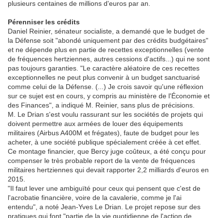
plusieurs centaines de millions d'euros par an.
Pérenniser les crédits
Daniel Reinier, sénateur socialiste, a demandé que le budget de
la Défense soit "abondé uniquement par des crédits budgétaires"
et ne dépende plus en partie de recettes exceptionnelles (vente
de fréquences hertziennes, autres cessions d'actifs...) qui ne sont
pas toujours garanties. "Le caractère aléatoire de ces recettes
exceptionnelles ne peut plus convenir à un budget sanctuarisé
comme celui de la Défense. (...) Je crois savoir qu'une réflexion
sur ce sujet est en cours, y compris au ministère de l'Économie et
des Finances", a indiqué M. Reinier, sans plus de précisions.
M. Le Drian s'est voulu rassurant sur les sociétés de projets qui
doivent permettre aux armées de louer des équipements
militaires (Airbus A400M et frégates), faute de budget pour les
acheter, à une société publique spécialement créée à cet effet.
Ce montage financier, que Bercy juge coûteux, a été conçu pour
compenser le très probable report de la vente de fréquences
militaires hertziennes qui devait rapporter 2,2 milliards d'euros en
2015.
"Il faut lever une ambiguïté pour ceux qui pensent que c'est de
l'acrobatie financière, voire de la cavalerie, comme je l'ai
entendu", a noté Jean-Yves Le Drian. Le projet repose sur des
pratiques qui font "partie de la vie quotidienne de l'action de