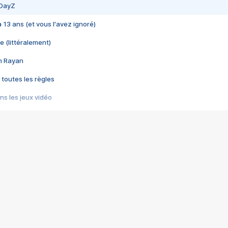
 DayZ
 a 13 ans (et vous l'avez ignoré)
e (littéralement)
im Rayan
 toutes les règles
s les jeux vidéo
us choquant de Rockstar ? - Le scandale BULLY
e plus moche de Steam
du RÊVE tourne au CAUCHEMAR
pendant 8 heures
it… à tort
umiliés par un jeu vidéo
ire - Final Fantasy 8