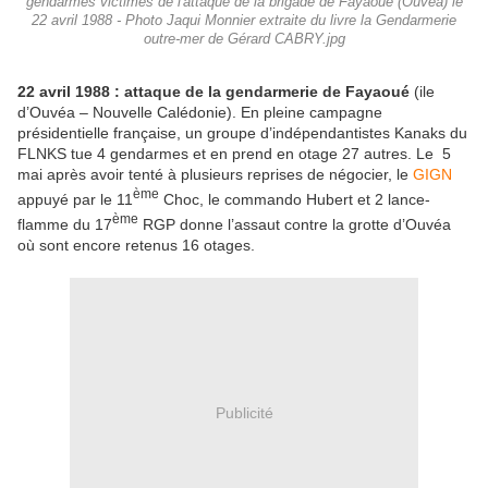
gendarmes victimes de l'attaque de la brigade de Fayaoué (Ouvéa) le
22 avril 1988 - Photo Jaqui Monnier extraite du livre la Gendarmerie
outre-mer de Gérard CABRY.jpg
22 avril 1988 : attaque de la gendarmerie de Fayaoué
(ile
d’Ouvéa – Nouvelle Calédonie). En pleine campagne
présidentielle française, un groupe d’indépendantistes Kanaks du
FLNKS tue 4 gendarmes et en prend en otage 27 autres. Le 5
mai après avoir tenté à plusieurs reprises de négocier, le
GIGN
ème
appuyé par le 11
Choc, le commando Hubert et 2 lance-
ème
flamme du 17
RGP donne l’assaut contre la grotte d’Ouvéa
où sont encore retenus 16 otages.
Publicité