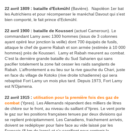
22 avril 1809 : bataille d'Eckmühl
(Bavière). Napoléon 1er bat
les Autrichiens et pour récompenser le maréchal Davout qui s'est
bien comporté, le fait prince d'Eckmühl.
22 avril 1900 : bataille de Kousseri
(actuel Cameroun). Le
commandant Lamy avec 1300 hommes (issus de 3 colonnes
ayant opéré leur jonction la veille) dont 700 équipés de fusils,
attaque le chef de guerre Rabah et son armée (estimée à 10 000
hommes) près de Kousseri. Lamy et Rabah meurent au combat.
C’est la dernière grande bataille du Sud Saharien qui sans
pacifier totalement la zone fait cesser les raids sanglants de
Rabah. L’affrontement a eu lieu sur la rive gauche du Chari, juste
en face du village de Kotoko (rive droite tchadienne) qui sera
rebaptisé Fort Lamy un mois plus tard. Depuis 1973, Fort Lamy
est N’Djamena.
22 avril 1915 :
utilisation pour la première fois des gaz de
combat
(Ypres). Les Allemands répandent des milliers de litres
de chlore sur le front, au niveau du saillant d'Ypres. Le vent porte
le gaz sur les positions françaises tenues par deux divisions qui
se replient précipitamment. Les Canadiens, fraichement arrivés,
doivent se redéployer pour faire face au vide laissé par les
Français (8 km de large) et s’y sacrifient pour contenir la