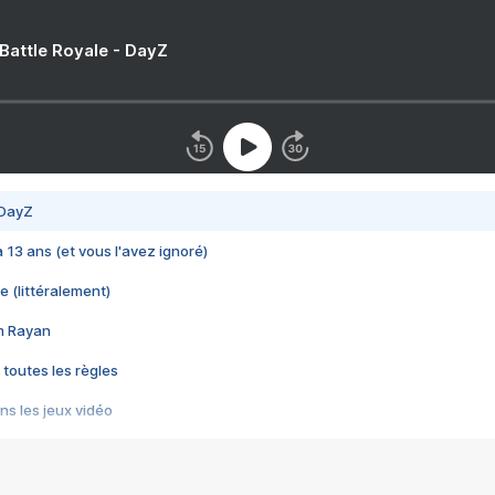
 Battle Royale - DayZ
 DayZ
 a 13 ans (et vous l'avez ignoré)
e (littéralement)
im Rayan
 toutes les règles
s les jeux vidéo
us choquant de Rockstar ? - Le scandale BULLY
e plus moche de Steam