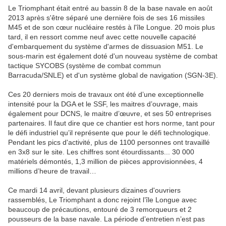
Le Triomphant était entré au bassin 8 de la base navale en août
2013 après s'être séparé une dernière fois de ses 16 missiles
M45 et de son cœur nucléaire restés à l'île Longue. 20 mois plus
tard, il en ressort comme neuf avec cette nouvelle capacité
d'embarquement du système d'armes de dissuasion M51. Le
sous-marin est également doté d'un nouveau système de combat
tactique SYCOBS (système de combat commun
Barracuda/SNLE) et d'un système global de navigation (SGN-3E).
Ces 20 derniers mois de travaux ont été d’une exceptionnelle
intensité pour la DGA et le SSF, les maitres d’ouvrage, mais
également pour DCNS, le maitre d’œuvre, et ses 50 entreprises
partenaires. Il faut dire que ce chantier est hors norme, tant pour
le défi industriel qu’il représente que pour le défi technologique.
Pendant les pics d'activité, plus de 1100 personnes ont travaillé
en 3x8 sur le site. Les chiffres sont étourdissants... 30 000
matériels démontés, 1,3 million de pièces approvisionnées, 4
millions d’heure de travail…
Ce mardi 14 avril, devant plusieurs dizaines d'ouvriers
rassemblés, Le Triomphant a donc rejoint l’île Longue avec
beaucoup de précautions, entouré de 3 remorqueurs et 2
pousseurs de la base navale. La période d’entretien n’est pas