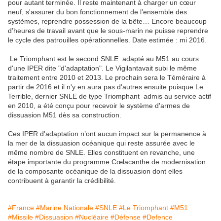
pour autant terminée. Il reste maintenant à charger un cœur
neuf, s'assurer du bon fonctionnement de l’ensemble des
systèmes, reprendre possession de la bête… Encore beaucoup
d’heures de travail avant que le sous-marin ne puisse reprendre
le cycle des patrouilles opérationnelles. Date estimée : mi 2016.
Le Triomphant est le second SNLE adapté au M51 au cours
d'une IPER dite "d'adaptation". Le Vigilantavait subi le même
traitement entre 2010 et 2013. Le prochain sera le Téméraire à
partir de 2016 et il n'y en aura pas d'autres ensuite puisque Le
Terrible, dernier SNLE de type Triomphant admis au service actif
en 2010, a été conçu pour recevoir le système d'armes de
dissuasion M51 dès sa construction.
Ces IPER d'adaptation n’ont aucun impact sur la permanence à
la mer de la dissuasion océanique qui reste assurée avec le
même nombre de SNLE. Elles constituent en revanche, une
étape importante du programme Cœlacanthe de modernisation
de la composante océanique de la dissuasion dont elles
contribuent à garantir la crédibilité.
#France
#Marine Nationale
#SNLE
#Le Triomphant
#M51
#Missile
#Dissuasion
#Nucléaire
#Défense
#Defence