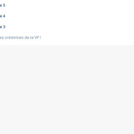
e 5
e 4
e 3
s créatrices de la VF !
e 2
e 1
e Mektoub My Love arrive enfin ! Rencontre avec Shaïn Boumedine et Sal
i : après Toni en famille
elle réalise le bouleversant Dites lui que je l'aime
ais ! Rencontre autour de Vie privée de Rebecca Zlotowski
 de Marguerite, Grave... Rencontre avec Ella Rumpf
 Les Rêveurs, un film intime sur la santé mentale