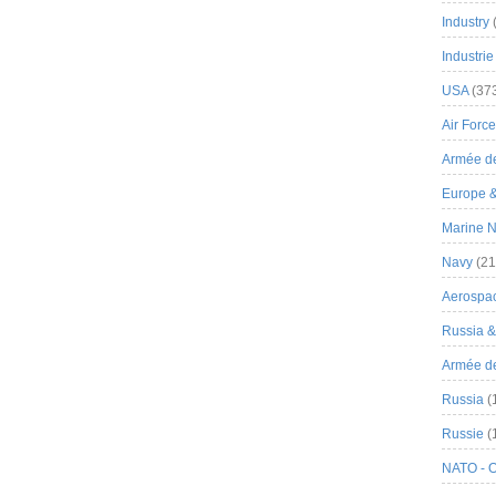
Industry
Industrie
USA
(37
Air Force
Armée de
Europe 
Marine N
Navy
(21
Aerospa
Russia 
Armée de 
Russia
(
Russie
(
NATO - 