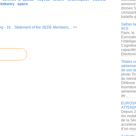
industry
space
annoncé l
drones S
croissan
bataille q
Safran la
 - 16...
Statement of the SEDE Members,... >>
ACE
Paris, le
Eurosato
l’intelli
Cognitive
capacité
Electroni
Thales v
aérienne 
de son te
photo Th
du minist
Défense 
fournitu
aérienne
de...
EUROSAT
ATTEND
Depuis 2
les muta
de la Sé
accélérat
d’un nouv