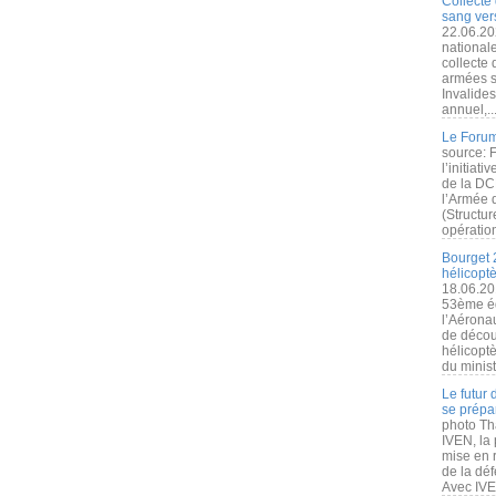
Collecte 
sang vers
22.06.20
nationale
collecte
armées s
Invalide
annuel,..
Le Forum
source: 
l’initiat
de la DC
l’Armée 
(Structur
opération
Bourget 
hélicopt
18.06.20
53ème éd
l’Aérona
de découv
hélicopt
du minist
Le futur
se prépa
photo Th
IVEN, la 
mise en r
de la dé
Avec IVEN