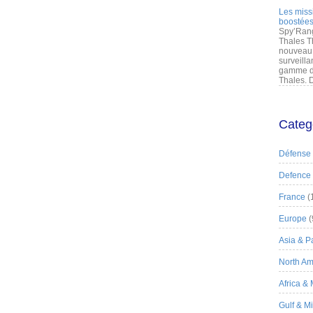
Les miss
boostées
Spy’Rang
Thales T
nouveau 
surveilla
gamme de
Thales. D
Categ
Défense
Defence
France
(
Europe
(
Asia & Pa
North Am
Africa &
Gulf & M