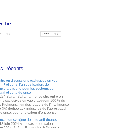
rche
es Récents
ntre en discussions exclusives en vue
r Preligens, l’un des leaders de
gence artificielle pour les secteurs de
tial et de la défense
2024 Safran Safran annonce être entré en
ons exclusives en vue d’acquérir 100 % du
e Preligens, l’un des leaders de l’intelligence
lle (IA) dédiée aux industries de l’aérospatial
défense, pour une valeur d’entreprise...
ance son système de lutte anti-drones
 18 juin 2024 À l’occasion du salon
ry 2024, Safran Electronics & Defense a