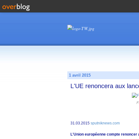
1 avril 2015
L'UE renoncera aux lan
F
31.03.2015
sputniknews.com
L'Union européenne compte renoncer au