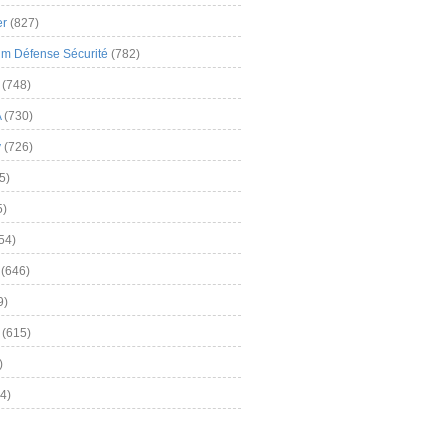
er
(827)
m Défense Sécurité
(782)
(748)
A
(730)
y
(726)
5)
5)
54)
(646)
9)
(615)
)
4)