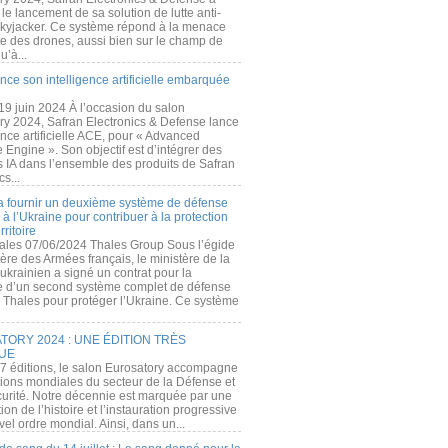
e lancement de sa solution de lutte anti-
kyjacker. Ce système répond à la menace
te des drones, aussi bien sur le champ de
u’à...
nce son intelligence artificielle embarquée
 19 juin 2024 À l’occasion du salon
ry 2024, Safran Electronics & Defense lance
gence artificielle ACE, pour « Advanced
 Engine ». Son objectif est d’intégrer des
s IA dans l’ensemble des produits de Safran
cs...
a fournir un deuxième système de défense
à l’Ukraine pour contribuer à la protection
rritoire
ales 07/06/2024 Thales Group Sous l’égide
ère des Armées français, le ministère de la
ukrainien a signé un contrat pour la
re d’un second système complet de défense
 Thales pour protéger l’Ukraine. Ce système
ORY 2024 : UNE ÉDITION TRÈS
UE
7 éditions, le salon Eurosatory accompagne
tions mondiales du secteur de la Défense et
curité. Notre décennie est marquée par une
ion de l’histoire et l’instauration progressive
el ordre mondial. Ainsi, dans un...