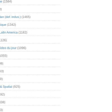
me
(1584)
3)
an (def. indus.)
(1465)
tique
(1342)
Latin America
(1182)
1126)
Video du jour
(1096)
1055)
9)
63)
0)
& Spatial
(925)
92)
838)
3)