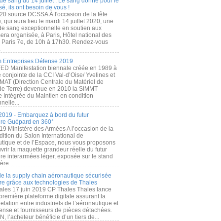
de sang du 14 juillet : Le sang donné pour le
é, ils ont besoin de vous !
20 source DCSSA À l'occasion de la fête
, qui aura lieu le mardi 14 juillet 2020, une
 de sang exceptionnelle en soutien aux
era organisée, à Paris, Hôtel national des
s Paris 7e, de 10h à 17h30. Rendez-vous
.
 Entreprises Défense 2019
FED Manifestation biennale créée en 1989 à
ive conjointe de la CCI Val-d’Oise/ Yvelines et
MAT (Direction Centrale du Matériel de
de Terre) devenue en 2010 la SIMMT
e Intégrée du Maintien en condition
nelle...
2019 - Embarquez à bord du futur
ère Guépard en 360°
19 Ministère des Armées A l’occasion de la
ition du Salon International de
utique et de l’Espace, nous vous proposons
rir la maquette grandeur réelle du futur
ère interarmées léger, exposée sur le stand
ère...
 de la supply chain aéronautique sécurisée
re grâce aux technologies de Thales
ales 17 juin 2019 CP Thales Thales lance
première plateforme digitale assurant la
elation entre industriels de l’aéronautique et
fense et fournisseurs de pièces détachées.
, l’acheteur bénéficie d’un tiers de...