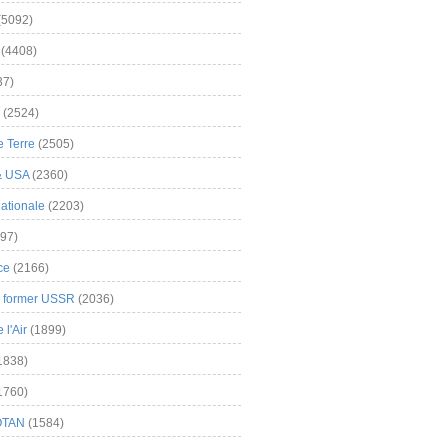
(5092)
(4408)
37)
(2524)
 Terre
(2505)
& USA
(2360)
ationale
(2203)
97)
ce
(2166)
& former USSR
(2036)
l'Air
(1899)
1838)
1760)
OTAN
(1584)