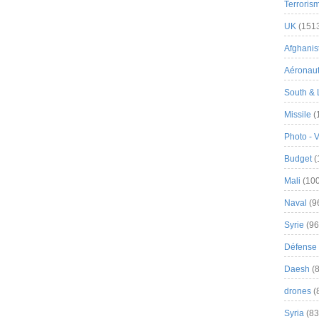
Terroris
UK
(151
Afghanist
Aéronau
South & 
Missile
(
Photo - 
Budget
(
Mali
(100
Naval
(9
Syrie
(96
Défense 
Daesh
(8
drones
(
Syria
(83