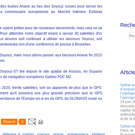
 des fusées Ariane au lieu des Soyouz russes pour lancer les
 la commissaire européenne au Marché intérieur Elzbieta
Reche
e soient prêtes pour de nouveaux lancements, mais cela ne se
ur atteindre notre objectif visant à lancer 30 satellites d'ici
s devons soit continuer à utiliser les lanceurs Soyouz, soit
ienkowska lors d'une conférence de presse à Bruxelles.
s Soyouz, mais nous allons passer aux lanceurs Ariane fin 2015
ire.
Soyouz-ST tiré depuis le site spatial de Kourou, en Guyane
Articl
ites de navigation européens Galileo FOC M2.
Safran e
à 2020, trente satellites, soit six appareils de plus que le GPS.
d’acquéri
irment qu'il assurera une plus grande précision que le GPS
l’intelli
l’aérospa
dépendance de l'Europe vis-à-vis du GPS, du GLONASS russe ou
24 juin 
discussi
capital d
artificie
et de la 
Repost
0
Safran l
Paris, le
défense & spatial
soyouz
ariane
arianespace
elzbieta
Eurosato