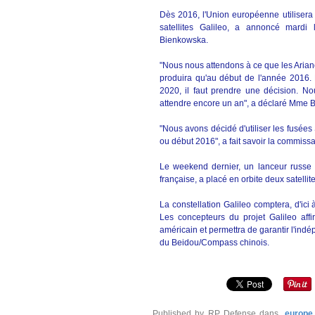
Dès 2016, l'Union européenne utilisera
satellites Galileo, a annoncé mardi
Bienkowska.
"Nous nous attendons à ce que les Arian
produira qu'au début de l'année 2016. Po
2020, il faut prendre une décision. Nou
attendre encore un an", a déclaré Mme B
"Nous avons décidé d'utiliser les fusée
ou début 2016", a fait savoir la commissa
Le weekend dernier, un lanceur russe 
française, a placé en orbite deux satell
La constellation Galileo comptera, d'ici 
Les concepteurs du projet Galileo aff
américain et permettra de garantir l'in
du Beidou/Compass chinois.
Published by RP Defense
dans
europe