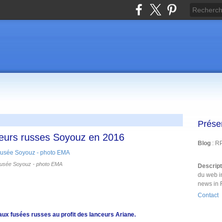
Prése
ceurs russes Soyouz en 2016
Blog
: R
usée Soyouz - photo EMA
Descrip
du web i
news in 
Contact
x fusées russes au profit des lanceurs Ariane.