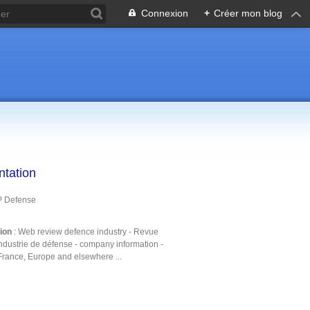
Connexion
+
Créer mon blog
ntation
P Defense
tion
: Web review defence industry - Revue
ndustrie de défense - company information -
France, Europe and elsewhere ...