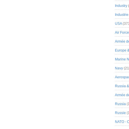
Industry
Industrie
USA
(37
Air Force
Armée de
Europe 
Marine N
Navy
(21
Aerospa
Russia 
Armée de 
Russia
(
Russie
(
NATO - 