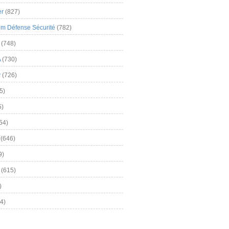
er
(827)
m Défense Sécurité
(782)
(748)
A
(730)
y
(726)
5)
5)
54)
(646)
9)
(615)
)
4)