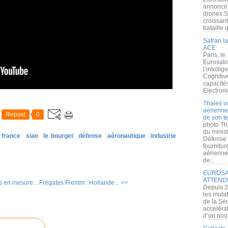
annoncé l
drones S
croissan
bataille q
Safran la
ACE
Paris, le
Eurosato
l’intelli
Cognitive
capacité
Electroni
Thales v
aérienne 
Repost
0
de son te
photo Th
du minist
france
siae
le bourget
défense
aéronautique
industrie
Défense 
fournitu
aérienne
de...
EUROSAT
ATTEND
s en mesure...
Frégates Fremm : Hollande... >>
Depuis 2
les muta
de la Sé
accélérat
d’un nouv