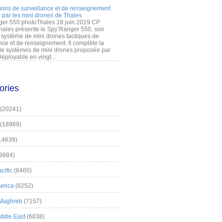
ions de surveillance et de renseignement
 par les mini drones de Thales
er 550 photoThales 18 juin 2019 CP
hales présente le Spy’Ranger 550, son
système de mini drones tactiques de
nce et de renseignement. Il complète la
 systèmes de mini drones proposée par
éployable en vingt...
ories
(20241)
(18989)
14639)
9884)
cific
(8460)
erica
(8252)
 Maghreb
(7157)
iddle East
(6838)