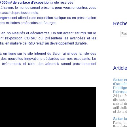
30 000m² de surface d'exposition
a été réservée.
à travers le monde seront présents pour vous rencontrer, vous
es accords professionnels.
angers
sont attendus en exposition statique ou en présentation
Reche
ons militaires américains au Bourget.
 en nouveautés et découvertes. Un fort accent est mis sur le
t l'exposition CORAC qui présentera les avancées et les
patial en matière de R&D relatif au développement durable.
à en ligne sur le site Internet du Salon ainsi que la liste des
 des nouvelles innovations déclarées par nos exposants. Le
s événements et celle des aéronefs seront prochainement
Articl
Safran e
d’acquéri
l’intelli
l’aérospa
24 juin 
discussi
capital d
artificie
et de la 
Safran l
Paris, le
Eurosato