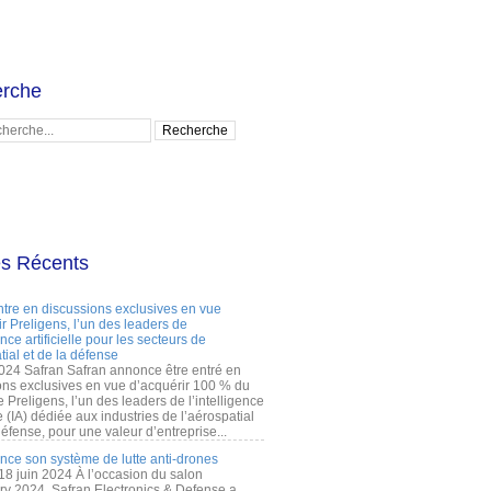
rche
es Récents
ntre en discussions exclusives en vue
r Preligens, l’un des leaders de
gence artificielle pour les secteurs de
tial et de la défense
2024 Safran Safran annonce être entré en
ons exclusives en vue d’acquérir 100 % du
e Preligens, l’un des leaders de l’intelligence
lle (IA) dédiée aux industries de l’aérospatial
défense, pour une valeur d’entreprise...
ance son système de lutte anti-drones
 18 juin 2024 À l’occasion du salon
ry 2024, Safran Electronics & Defense a