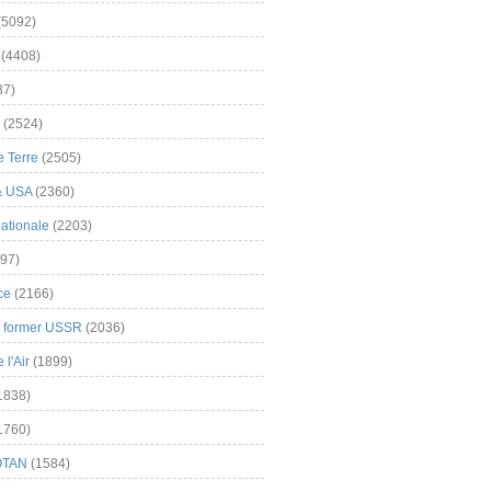
(5092)
(4408)
37)
(2524)
 Terre
(2505)
& USA
(2360)
ationale
(2203)
97)
ce
(2166)
& former USSR
(2036)
l'Air
(1899)
1838)
1760)
OTAN
(1584)