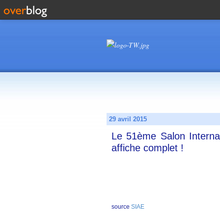
29 avril 2015
Le 51ème Salon Internat
affiche complet !
source
SIAE