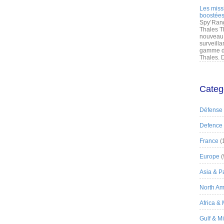
Les miss
boostées
Spy’Rang
Thales T
nouveau 
surveilla
gamme de
Thales. D
Categ
Défense
Defence
France
(
Europe
(
Asia & Pa
North Am
Africa &
Gulf & M