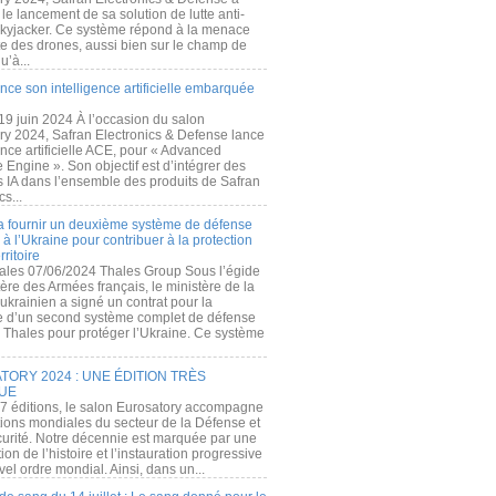
e lancement de sa solution de lutte anti-
kyjacker. Ce système répond à la menace
te des drones, aussi bien sur le champ de
u’à...
nce son intelligence artificielle embarquée
 19 juin 2024 À l’occasion du salon
ry 2024, Safran Electronics & Defense lance
gence artificielle ACE, pour « Advanced
 Engine ». Son objectif est d’intégrer des
s IA dans l’ensemble des produits de Safran
cs...
a fournir un deuxième système de défense
à l’Ukraine pour contribuer à la protection
rritoire
ales 07/06/2024 Thales Group Sous l’égide
ère des Armées français, le ministère de la
ukrainien a signé un contrat pour la
re d’un second système complet de défense
 Thales pour protéger l’Ukraine. Ce système
ORY 2024 : UNE ÉDITION TRÈS
UE
7 éditions, le salon Eurosatory accompagne
tions mondiales du secteur de la Défense et
curité. Notre décennie est marquée par une
ion de l’histoire et l’instauration progressive
el ordre mondial. Ainsi, dans un...