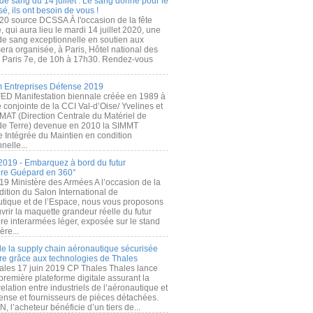
de sang du 14 juillet : Le sang donné pour le
é, ils ont besoin de vous !
20 source DCSSA À l'occasion de la fête
, qui aura lieu le mardi 14 juillet 2020, une
 de sang exceptionnelle en soutien aux
era organisée, à Paris, Hôtel national des
s Paris 7e, de 10h à 17h30. Rendez-vous
.
 Entreprises Défense 2019
FED Manifestation biennale créée en 1989 à
ive conjointe de la CCI Val-d’Oise/ Yvelines et
MAT (Direction Centrale du Matériel de
de Terre) devenue en 2010 la SIMMT
e Intégrée du Maintien en condition
nelle...
2019 - Embarquez à bord du futur
ère Guépard en 360°
19 Ministère des Armées A l’occasion de la
ition du Salon International de
utique et de l’Espace, nous vous proposons
rir la maquette grandeur réelle du futur
ère interarmées léger, exposée sur le stand
ère...
 de la supply chain aéronautique sécurisée
re grâce aux technologies de Thales
ales 17 juin 2019 CP Thales Thales lance
première plateforme digitale assurant la
elation entre industriels de l’aéronautique et
fense et fournisseurs de pièces détachées.
, l’acheteur bénéficie d’un tiers de...