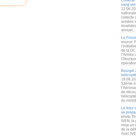
Collecte 
sang vers
22.06.20
nationale
collecte
armées s
Invalide
annuel,..
Le Forum
source: 
l’initiat
de la DC
l’Armée 
(Structur
opération
Bourget 
hélicopt
18.06.20
53ème éd
l’Aérona
de découv
hélicopt
du minist
Le futur
se prépa
photo Th
IVEN, la 
mise en r
de la dé
Avec IVEN