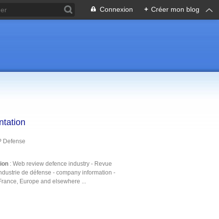
Connexion
+
Créer mon blog
ntation
P Defense
tion
: Web review defence industry - Revue
ndustrie de défense - company information -
France, Europe and elsewhere ...