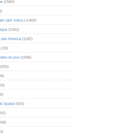
me
(1584)
3)
an (def. indus.)
(1465)
tique
(1342)
Latin America
(1182)
1126)
Video du jour
(1096)
1055)
9)
63)
0)
& Spatial
(925)
92)
838)
3)