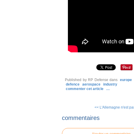
Published by RP Defense
dans
europe
defence
aerospace
industry
commenter cet article
…
<< L'Allemagne n'est pa
commentaires
Ajouter un commentaire