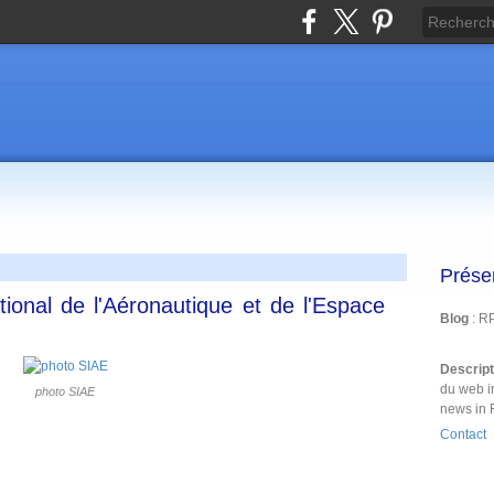
Prése
ional de l'Aéronautique et de l'Espace
Blog
: R
Descrip
du web i
photo SIAE
news in 
Contact