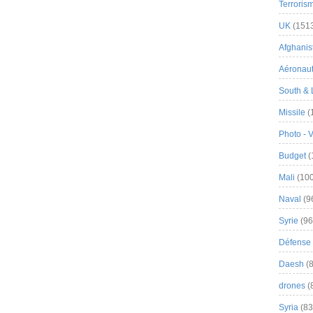
Terroris
UK
(151
Afghanist
Aéronau
South & 
Missile
(
Photo - 
Budget
(
Mali
(100
Naval
(9
Syrie
(96
Défense 
Daesh
(8
drones
(
Syria
(83