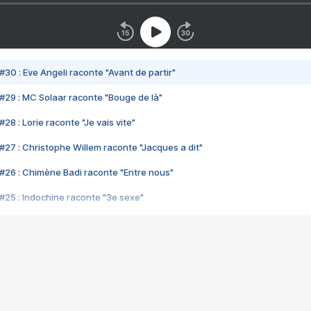
#30 : Eve Angeli raconte "Avant de partir"
#29 : MC Solaar raconte "Bouge de là"
28 : Lorie raconte "Je vais vite"
#27 : Christophe Willem raconte "Jacques a dit"
#26 : Chimène Badi raconte "Entre nous"
#25 : Indochine raconte "3e sexe"
#24 : Zaho raconte "C'est chelou"
#23 : Patrick Bruel raconte "Au café des délices"
#22 : Kyo raconte "Le chemin"
#21 : Nolwenn Leroy raconte "Cassé"