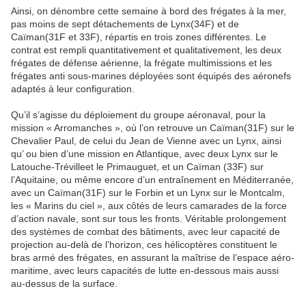
Ainsi, on dénombre cette semaine à bord des frégates à la mer,
pas moins de sept détachements de Lynx(34F) et de
Caïman(31F et 33F), répartis en trois zones différentes. Le
contrat est rempli quantitativement et qualitativement, les deux
frégates de défense aérienne, la frégate multimissions et les
frégates anti sous-marines déployées sont équipés des aéronefs
adaptés à leur configuration.
Qu’il s’agisse du déploiement du groupe aéronaval, pour la
mission « Arromanches », où l’on retrouve un Caïman(31F) sur le
Chevalier Paul, de celui du Jean de Vienne avec un Lynx, ainsi
qu’ ou bien d’une mission en Atlantique, avec deux Lynx sur le
Latouche-Trévilleet le Primauguet, et un Caïman (33F) sur
l’Aquitaine, ou même encore d’un entraînement en Méditerranée,
avec un Caïman(31F) sur le Forbin et un Lynx sur le Montcalm,
les « Marins du ciel », aux côtés de leurs camarades de la force
d’action navale, sont sur tous les fronts. Véritable prolongement
des systèmes de combat des bâtiments, avec leur capacité de
projection au-delà de l’horizon, ces hélicoptères constituent le
bras armé des frégates, en assurant la maîtrise de l’espace aéro-
maritime, avec leurs capacités de lutte en-dessous mais aussi
au-dessus de la surface.