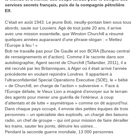
services secrets français, puis de la compagnie pétrolière
Elf.
C'était en août 1943. Le jeune Bob, neuilly-pontain bien sous tous
abords, saute sur Louviers. Agé de tout juste 20 ans, il arrive
avec une mission essentielle, que Winston Churchill a résumé
quelques années auparavant d'une phrase-slogan : « Mettez
l'Europe à feu ! »
Bob ne travaille pas pour De Gaulle et son BCRA (Bureau central
de renseignements et d'action). Comme il le raconte dans son
autobiographie, Agent secret de Churchill (Tallandier, 2011), il a
été recruté par les Britanniques, à Alger où il était arrivé l'année
précédente en voulant rejoindre Londres. Il appartient à
l'ultraconfidentiel Special Operations Executive (SOE), le « bébé
» de Churchill, en charge de l'action « subversive ». Face à
l'Europe défaite, le Vieux Lion a imaginé d'envoyer sur le terrain
des agents pour mener une guérilla de l'intérieur, à coup
d'attentats et de lutte « asymétrique » comme on dit aujourd'hui.
Dans chaque pays occupé, il envoie des petites équipes de trois
personnes – un spécialiste des explosifs, un chargé des liaisons
radio, un chef de groupe – qui ont pour mission de faire dérailler
les trains, sauter les ponts, détruire les usines…
Pendant la seconde guerre mondiale, 13 000 personnes