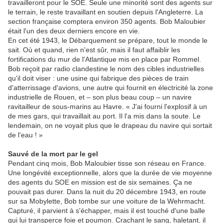
travailleront pour le SOE. Seule une minorité sont des agents sur
le terrain, le reste travaillant en soutien depuis l'Angleterre. La
section française comptera environ 350 agents. Bob Maloubier
était l'un des deux derniers encore en vie.
En cet été 1943, le Débarquement se prépare, tout le monde le
sait. Où et quand, rien n'est sûr, mais il faut affaiblir les
fortifications du mur de l'Atlantique mis en place par Rommel.
Bob reçoit par radio clandestine le nom des cibles industrielles
qu'il doit viser : une usine qui fabrique des pièces de train
d'atterrissage d'avions, une autre qui fournit en électricité la zone
industrielle de Rouen, et – son plus beau coup – un navire
ravitailleur de sous-marins au Havre. « J'ai fourni l'explosif à un
de mes gars, qui travaillait au port. Il l'a mis dans la soute. Le
lendemain, on ne voyait plus que le drapeau du navire qui sortait
de l'eau ! »
Sauvé de la mort par le gel
Pendant cinq mois, Bob Maloubier tisse son réseau en France.
Une longévité exceptionnelle, alors que la durée de vie moyenne
des agents du SOE en mission est de six semaines. Ça ne
pouvait pas durer. Dans la nuit du 20 décembre 1943, en route
sur sa Mobylette, Bob tombe sur une voiture de la Wehrmacht.
Capturé, il parvient à s'échapper, mais il est touché d'une balle
qui lui transperce foie et poumon. Crachant le sang, haletant, il