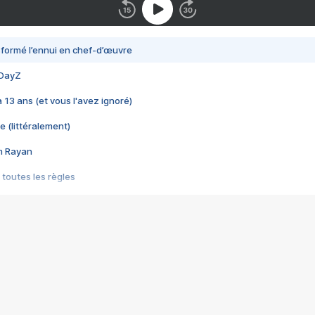
nsformé l’ennui en chef-d’œuvre
 DayZ
 a 13 ans (et vous l'avez ignoré)
e (littéralement)
im Rayan
 toutes les règles
s les jeux vidéo
us choquant de Rockstar ? - Le scandale BULLY
e plus moche de Steam
du RÊVE tourne au CAUCHEMAR
pendant 8 heures