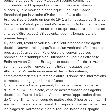
(éditions La Boétie), Bob Maloubier raconte comment un
improbable petit Espagnol va jouer un rôle décisif dans son
succès. Quelle mouche a donc piqué Juan Pujol Garcia ?
Scandalisé par la victoire d'Hitler, opposé à la dictature de
Franco, il se présente un jour de 1941 à l'ambassade de Grande-
Bretagne à Madrid, proposant d'être espion. On lui rit au nez, ne
sachant d'où sort cet olibrius. Il se dit qu'il aura peut-être plus de
chance d'être accepté s'il devient… agent allemand dans un
premier temps.
Il y parvient, retourne voir les Alliés, leur propose d'être agent
double. Nouveau rejet, jusqu'à ce qu'un Américain s'intéresse de
près à cet étrange Juan Pujol Garcia et convainque ses
homologues britanniques de l'utilisation qui peut en être faite.
Enfin arrivé en Grande-Bretagne, et sous contrôle étroit, Arabel –
son nom de code – envoie de multiples messages aux
Allemands, s'invente un réseau et des collaborateurs,
complètement fictifs. De temps à autre, il donne des informations
correctes, pour gagner leur confiance.
Quand arrive le Débarquement, tout est en place : la guerre
d'usure du SOE d'un côté, celle de désinformation des agents
doubles de l'autre. Le 6 juin, Arabel – avec l'approbation directe
de Churchill – tente un coup de maître : dès 3 heures du matin, il
envoie un message avertissant d'un important débarquement sur
les plages de Normandie. Son bureau de liaison en Espagne