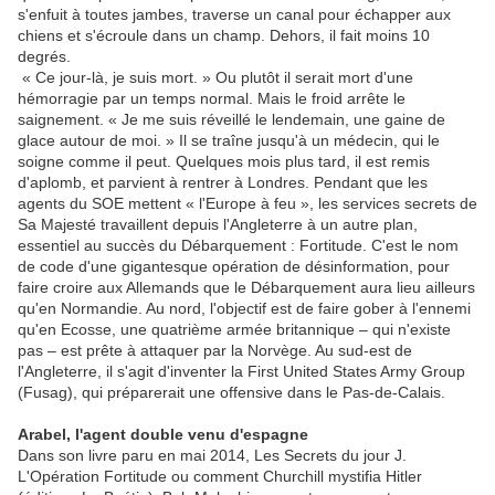
s'enfuit à toutes jambes, traverse un canal pour échapper aux
chiens et s'écroule dans un champ. Dehors, il fait moins 10
degrés.
« Ce jour-là, je suis mort. » Ou plutôt il serait mort d'une
hémorragie par un temps normal. Mais le froid arrête le
saignement. « Je me suis réveillé le lendemain, une gaine de
glace autour de moi. » Il se traîne jusqu'à un médecin, qui le
soigne comme il peut. Quelques mois plus tard, il est remis
d'aplomb, et parvient à rentrer à Londres. Pendant que les
agents du SOE mettent « l'Europe à feu », les services secrets de
Sa Majesté travaillent depuis l'Angleterre à un autre plan,
essentiel au succès du Débarquement : Fortitude. C'est le nom
de code d'une gigantesque opération de désinformation, pour
faire croire aux Allemands que le Débarquement aura lieu ailleurs
qu'en Normandie. Au nord, l'objectif est de faire gober à l'ennemi
qu'en Ecosse, une quatrième armée britannique – qui n'existe
pas – est prête à attaquer par la Norvège. Au sud-est de
l'Angleterre, il s'agit d'inventer la First United States Army Group
(Fusag), qui préparerait une offensive dans le Pas-de-Calais.
Arabel, l'agent double venu d'espagne
Dans son livre paru en mai 2014, Les Secrets du jour J.
L'Opération Fortitude ou comment Churchill mystifia Hitler