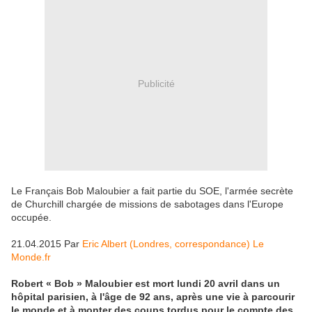
Publicité
Le Français Bob Maloubier a fait partie du SOE, l'armée secrète
de Churchill chargée de missions de sabotages dans l'Europe
occupée.
21.04.2015 Par
Eric Albert (Londres, correspondance) Le
Monde.fr
Robert « Bob » Maloubier est mort lundi 20 avril dans un
hôpital parisien, à l'âge de 92 ans, après une vie à parcourir
le monde et à monter des coups tordus pour le compte des