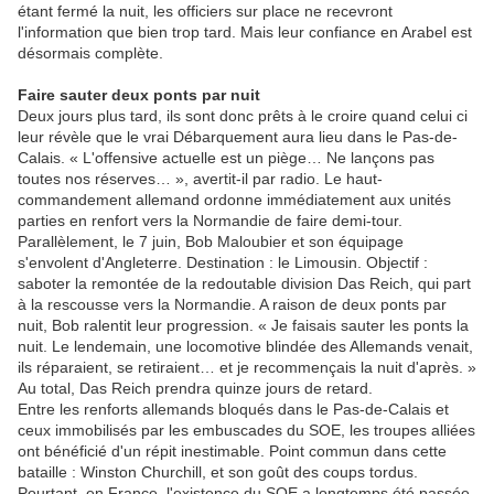
étant fermé la nuit, les officiers sur place ne recevront
l'information que bien trop tard. Mais leur confiance en Arabel est
désormais complète.
Faire sauter deux ponts par nuit
Deux jours plus tard, ils sont donc prêts à le croire quand celui ci
leur révèle que le vrai Débarquement aura lieu dans le Pas-de-
Calais. « L'offensive actuelle est un piège… Ne lançons pas
toutes nos réserves… », avertit-il par radio. Le haut-
commandement allemand ordonne immédiatement aux unités
parties en renfort vers la Normandie de faire demi-tour.
Parallèlement, le 7 juin, Bob Maloubier et son équipage
s'envolent d'Angleterre. Destination : le Limousin. Objectif :
saboter la remontée de la redoutable division Das Reich, qui part
à la rescousse vers la Normandie. A raison de deux ponts par
nuit, Bob ralentit leur progression. « Je faisais sauter les ponts la
nuit. Le lendemain, une locomotive blindée des Allemands venait,
ils réparaient, se retiraient… et je recommençais la nuit d'après. »
Au total, Das Reich prendra quinze jours de retard.
Entre les renforts allemands bloqués dans le Pas-de-Calais et
ceux immobilisés par les embuscades du SOE, les troupes alliées
ont bénéficié d'un répit inestimable. Point commun dans cette
bataille : Winston Churchill, et son goût des coups tordus.
Pourtant, en France, l'existence du SOE a longtemps été passée