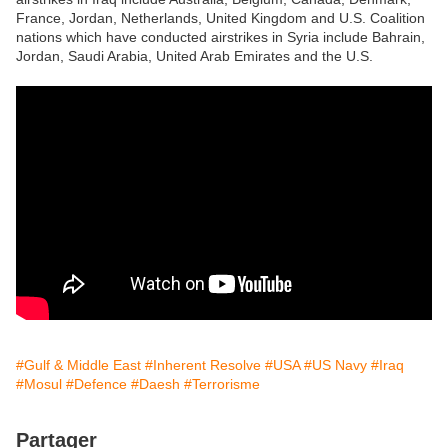
France, Jordan, Netherlands, United Kingdom and U.S. Coalition
nations which have conducted airstrikes in Syria include Bahrain,
Jordan, Saudi Arabia, United Arab Emirates and the U.S.
#Gulf & Middle East
#Inherent Resolve
#USA
#US Navy
#Iraq
#Mosul
#Defence
#Daesh
#Terrorisme
Partager