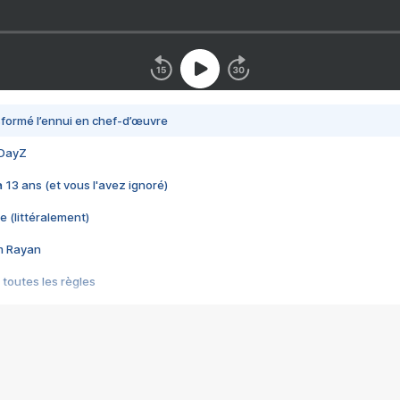
nsformé l’ennui en chef-d’œuvre
 DayZ
 a 13 ans (et vous l'avez ignoré)
e (littéralement)
im Rayan
 toutes les règles
s les jeux vidéo
us choquant de Rockstar ? - Le scandale BULLY
e plus moche de Steam