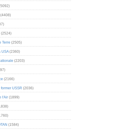
(5092)
(4408)
37)
(2524)
 Terre
(2505)
& USA
(2360)
ationale
(2203)
97)
ce
(2166)
& former USSR
(2036)
l'Air
(1899)
1838)
1760)
OTAN
(1584)