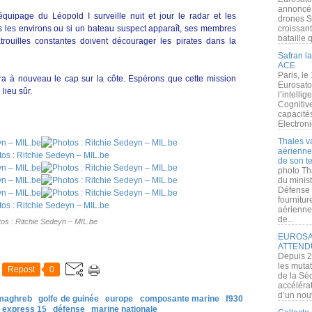
annoncé l
quipage du Léopold I surveille nuit et jour le radar et les
drones S
s les environs ou si un bateau suspect apparaît, ses membres
croissan
bataille q
trouilles constantes doivent décourager les pirates dans la
Safran la
ACE
Paris, le
ra à nouveau le cap sur la côte. Espérons que cette mission
Eurosato
lieu sûr.
l’intelli
Cognitive
capacité
Electroni
Thales v
aérienne 
de son te
photo Th
du minist
Défense 
fournitu
aérienne
de...
os : Ritchie Sedeyn – MIL.be
EUROSAT
ATTEND
Depuis 2
les muta
Repost
0
de la Sé
accélérat
d’un nouv
 maghreb
golfe de guinée
europe
composante marine
f930
 express 15
défense
marine nationale