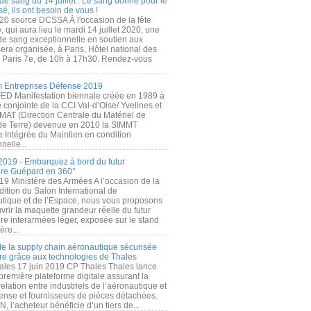
de sang du 14 juillet : Le sang donné pour le
é, ils ont besoin de vous !
20 source DCSSA À l'occasion de la fête
, qui aura lieu le mardi 14 juillet 2020, une
 de sang exceptionnelle en soutien aux
era organisée, à Paris, Hôtel national des
s Paris 7e, de 10h à 17h30. Rendez-vous
.
 Entreprises Défense 2019
FED Manifestation biennale créée en 1989 à
ive conjointe de la CCI Val-d’Oise/ Yvelines et
MAT (Direction Centrale du Matériel de
de Terre) devenue en 2010 la SIMMT
e Intégrée du Maintien en condition
nelle...
2019 - Embarquez à bord du futur
ère Guépard en 360°
19 Ministère des Armées A l’occasion de la
ition du Salon International de
utique et de l’Espace, nous vous proposons
rir la maquette grandeur réelle du futur
ère interarmées léger, exposée sur le stand
ère...
 de la supply chain aéronautique sécurisée
re grâce aux technologies de Thales
ales 17 juin 2019 CP Thales Thales lance
première plateforme digitale assurant la
elation entre industriels de l’aéronautique et
fense et fournisseurs de pièces détachées.
, l’acheteur bénéficie d’un tiers de...