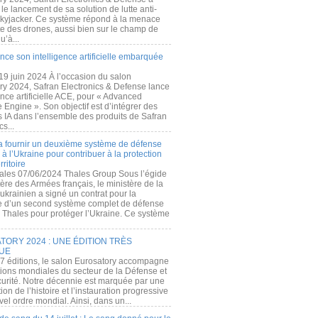
e lancement de sa solution de lutte anti-
kyjacker. Ce système répond à la menace
te des drones, aussi bien sur le champ de
u’à...
nce son intelligence artificielle embarquée
 19 juin 2024 À l’occasion du salon
ry 2024, Safran Electronics & Defense lance
gence artificielle ACE, pour « Advanced
 Engine ». Son objectif est d’intégrer des
s IA dans l’ensemble des produits de Safran
cs...
a fournir un deuxième système de défense
à l’Ukraine pour contribuer à la protection
rritoire
ales 07/06/2024 Thales Group Sous l’égide
ère des Armées français, le ministère de la
ukrainien a signé un contrat pour la
re d’un second système complet de défense
 Thales pour protéger l’Ukraine. Ce système
ORY 2024 : UNE ÉDITION TRÈS
UE
7 éditions, le salon Eurosatory accompagne
tions mondiales du secteur de la Défense et
curité. Notre décennie est marquée par une
ion de l’histoire et l’instauration progressive
el ordre mondial. Ainsi, dans un...