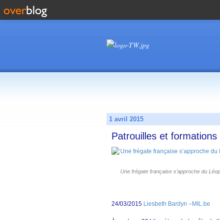
1 avril 2015
Patrouilles et formation
Une frégate française s’approche du Léopo
24/03/2015
Liesbeth Bardyn –MIL.be