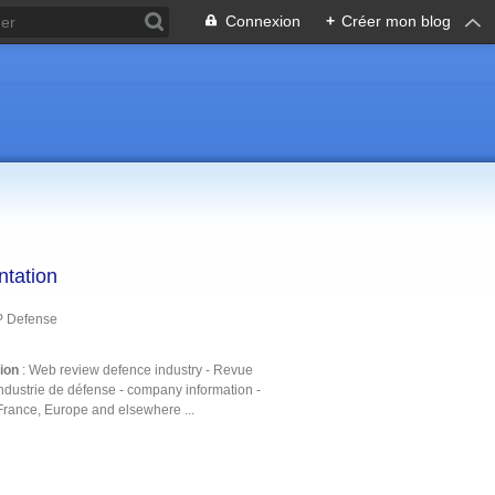
Connexion
+
Créer mon blog
ntation
P Defense
tion
: Web review defence industry - Revue
ndustrie de défense - company information -
France, Europe and elsewhere ...