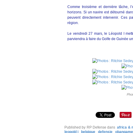
Comme troisième et dernière tâche, l’é
horizons. Si un navire est détourné dan
peuvent directement intervenir. Ces pa
région.
Le vendredi 27 mars, le Léopold I mett
parviendra à faire du Golfe de Guinée un 
Phot
Published by RP Defense
dans
africa &
leopold i
belgique
defensie
obangame