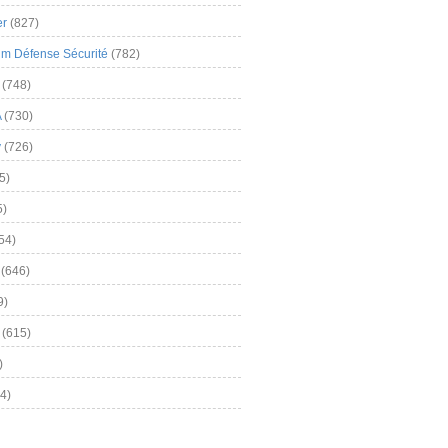
er
(827)
m Défense Sécurité
(782)
(748)
A
(730)
y
(726)
5)
5)
54)
(646)
9)
(615)
)
4)