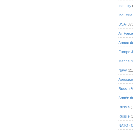
Industry
Industrie
USA
(37
Air Force
Armée de
Europe 
Marine N
Navy
(21
Aerospa
Russia 
Armée de 
Russia
(
Russie
(
NATO - 