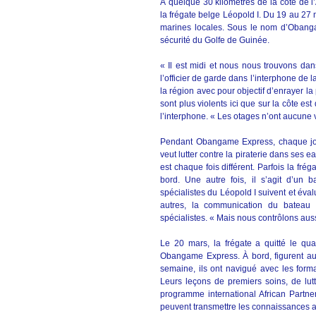
À quelque 30 kilomètres de la côte de l
la frégate belge Léopold I. Du 19 au 27 m
marines locales. Sous le nom d’Obangam
sécurité du Golfe de Guinée.
« Il est midi et nous nous trouvons da
l’officier de garde dans l’interphone de 
la région avec pour objectif d’enrayer la p
sont plus violents ici que sur la côte est
l’interphone. « Les otages n’ont aucune v
Pendant Obangame Express, chaque jou
veut lutter contre la piraterie dans ses e
est chaque fois différent. Parfois la frég
bord. Une autre fois, il s’agit d’un
spécialistes du Léopold I suivent et év
autres, la communication du bateau d
spécialistes. « Mais nous contrôlons auss
Le 20 mars, la frégate a quitté le qu
Obangame Express. À bord, figurent auss
semaine, ils ont navigué avec les for
Leurs leçons de premiers soins, de lut
programme international African Partner
peuvent transmettre les connaissances 