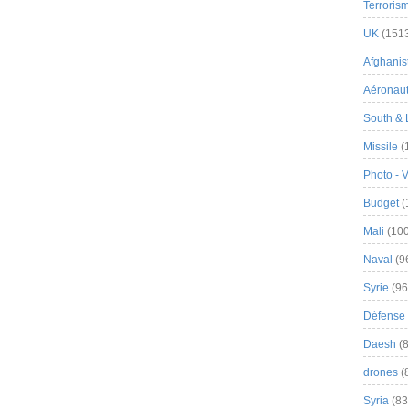
Terroris
UK
(151
Afghanist
Aéronau
South & 
Missile
(
Photo - 
Budget
(
Mali
(100
Naval
(9
Syrie
(96
Défense 
Daesh
(8
drones
(
Syria
(83