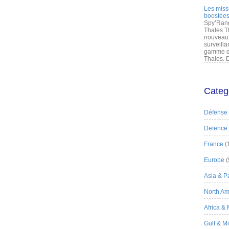
Les miss
boostées
Spy’Rang
Thales T
nouveau 
surveilla
gamme de
Thales. D
Categ
Défense
Defence
France
(
Europe
(
Asia & Pa
North Am
Africa &
Gulf & M