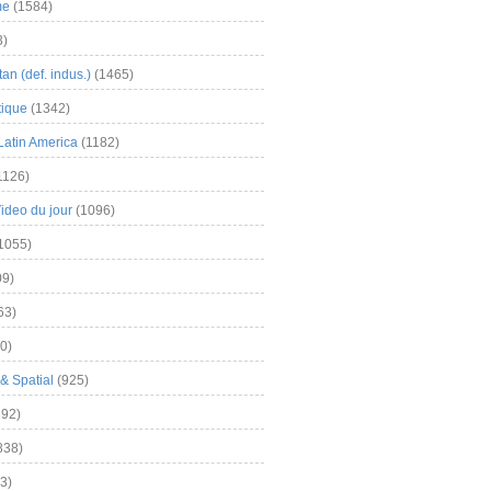
me
(1584)
3)
an (def. indus.)
(1465)
tique
(1342)
Latin America
(1182)
1126)
Video du jour
(1096)
1055)
9)
63)
0)
& Spatial
(925)
92)
838)
3)