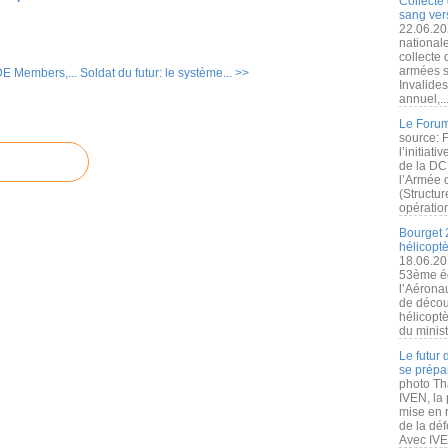
Collecte 
sang vers
22.06.20
nationale
collecte
armées s
DE Members,...
Soldat du futur: le système... >>
Invalide
annuel,..
Le Forum
source: 
l’initiat
de la DC
l’Armée 
(Structur
opération
Bourget 
hélicopt
18.06.20
53ème éd
l’Aérona
de découv
hélicopt
du minist
Le futur
se prépa
photo Th
IVEN, la 
mise en r
de la dé
Avec IVEN