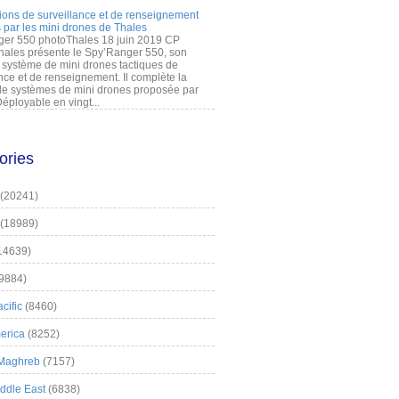
ions de surveillance et de renseignement
 par les mini drones de Thales
er 550 photoThales 18 juin 2019 CP
hales présente le Spy’Ranger 550, son
système de mini drones tactiques de
nce et de renseignement. Il complète la
 systèmes de mini drones proposée par
éployable en vingt...
ories
(20241)
(18989)
14639)
9884)
cific
(8460)
erica
(8252)
 Maghreb
(7157)
iddle East
(6838)