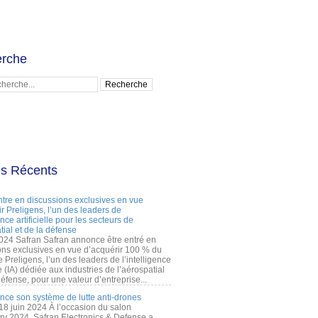
rche
es Récents
ntre en discussions exclusives en vue
r Preligens, l’un des leaders de
gence artificielle pour les secteurs de
tial et de la défense
2024 Safran Safran annonce être entré en
ons exclusives en vue d’acquérir 100 % du
e Preligens, l’un des leaders de l’intelligence
lle (IA) dédiée aux industries de l’aérospatial
défense, pour une valeur d’entreprise...
ance son système de lutte anti-drones
 18 juin 2024 À l’occasion du salon
ry 2024, Safran Electronics & Defense a