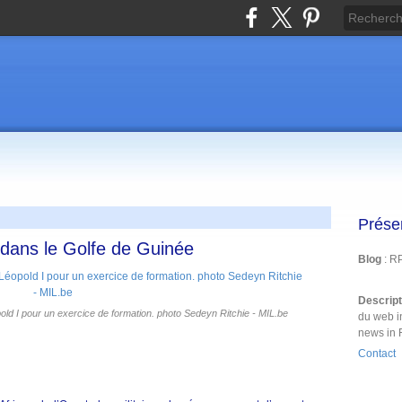
Prése
s dans le Golfe de Guinée
Blog
: R
Descrip
ld I pour un exercice de formation. photo Sedeyn Ritchie - MIL.be
du web i
news in 
Contact