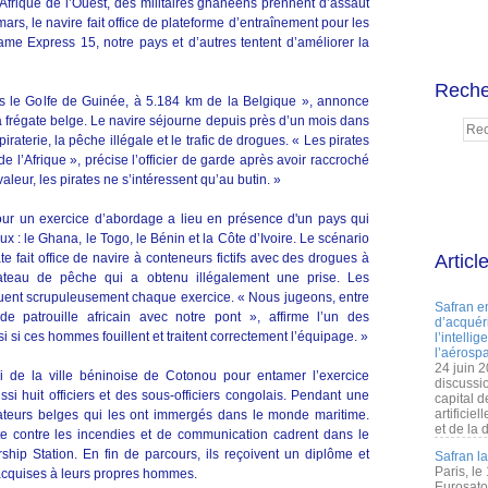
’Afrique de l’Ouest, des militaires ghanéens prennent d’assaut
ars, le navire fait office de plateforme d’entraînement pour les
e Express 15, notre pays et d’autres tentent d’améliorer la
Reche
ns le Golfe de Guinée, à 5.184 km de la Belgique », annonce
la frégate belge. Le navire séjourne depuis près d’un mois dans
iraterie, la pêche illégale et le trafic de drogues. « Les pirates
 de l’Afrique », précise l’officier de garde après avoir raccroché
aleur, les pirates ne s’intéressent qu’au butin. »
r un exercice d’abordage a lieu en présence d'un pays qui
aux : le Ghana, le Togo, le Bénin et la Côte d’Ivoire. Le scénario
ate fait office de navire à conteneurs fictifs avec des drogues à
Articl
 bateau de pêche qui a obtenu illégalement une prise. Les
aluent scrupuleusement chaque exercice. « Nous jugeons, entre
Safran e
e patrouille africain avec notre pont », affirme l’un des
d’acquéri
i si ces hommes fouillent et traitent correctement l’équipage. »
l’intelli
l’aérospa
24 juin 
ai de la ville béninoise de Cotonou pour entamer l’exercice
discussi
i huit officiers et des sous-officiers congolais. Pendant une
capital d
artificie
mateurs belges qui les ont immergés dans le monde maritime.
et de la 
te contre les incendies et de communication cadrent dans le
ship Station. En fin de parcours, ils reçoivent un diplôme et
Safran l
Paris, le
acquises à leurs propres hommes.
Eurosato