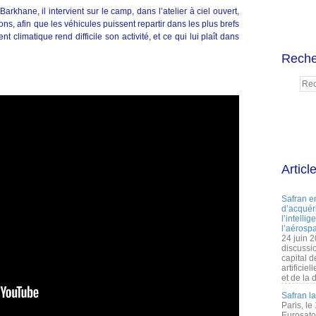
arkhane, il intervient sur le camp, dans l’atelier à ciel ouvert,
ions, afin que les véhicules puissent repartir dans les plus brefs
 climatique rend difficile son activité, et ce qui lui plaît dans
Reche
Articl
Safran e
d’acquéri
l’intelli
l’aérospa
24 juin 
discussi
capital d
artificie
et de la 
Safran l
Paris, le
Eurosato