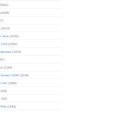
(5092)
(4408)
37)
(2524)
 Terre
(2505)
& USA
(2360)
ationale
(2203)
97)
ce
(2166)
& former USSR
(2036)
l'Air
(1899)
1838)
1760)
OTAN
(1584)