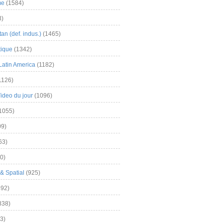
me
(1584)
3)
an (def. indus.)
(1465)
tique
(1342)
Latin America
(1182)
1126)
Video du jour
(1096)
1055)
9)
63)
0)
& Spatial
(925)
92)
838)
3)