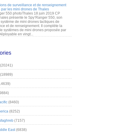
ions de surveillance et de renseignement
 par les mini drones de Thales
er 550 photoThales 18 juin 2019 CP
hales présente le Spy’Ranger 550, son
système de mini drones tactiques de
nce et de renseignement. Il complète la
 systèmes de mini drones proposée par
éployable en vingt...
ories
(20241)
(18989)
14639)
9884)
cific
(8460)
erica
(8252)
 Maghreb
(7157)
iddle East
(6838)