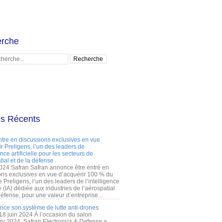
rche
es Récents
ntre en discussions exclusives en vue
r Preligens, l’un des leaders de
gence artificielle pour les secteurs de
tial et de la défense
2024 Safran Safran annonce être entré en
ons exclusives en vue d’acquérir 100 % du
e Preligens, l’un des leaders de l’intelligence
lle (IA) dédiée aux industries de l’aérospatial
défense, pour une valeur d’entreprise...
ance son système de lutte anti-drones
 18 juin 2024 À l’occasion du salon
ry 2024, Safran Electronics & Defense a