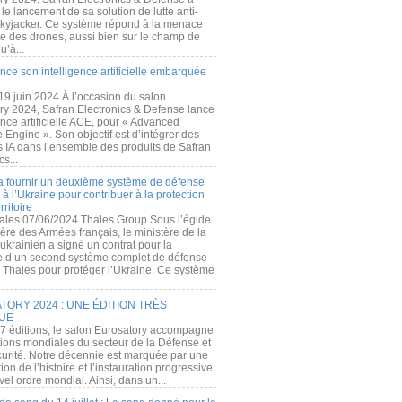
e lancement de sa solution de lutte anti-
kyjacker. Ce système répond à la menace
te des drones, aussi bien sur le champ de
u’à...
nce son intelligence artificielle embarquée
 19 juin 2024 À l’occasion du salon
ry 2024, Safran Electronics & Defense lance
gence artificielle ACE, pour « Advanced
 Engine ». Son objectif est d’intégrer des
s IA dans l’ensemble des produits de Safran
cs...
a fournir un deuxième système de défense
à l’Ukraine pour contribuer à la protection
rritoire
ales 07/06/2024 Thales Group Sous l’égide
ère des Armées français, le ministère de la
ukrainien a signé un contrat pour la
re d’un second système complet de défense
 Thales pour protéger l’Ukraine. Ce système
ORY 2024 : UNE ÉDITION TRÈS
UE
7 éditions, le salon Eurosatory accompagne
tions mondiales du secteur de la Défense et
curité. Notre décennie est marquée par une
ion de l’histoire et l’instauration progressive
el ordre mondial. Ainsi, dans un...