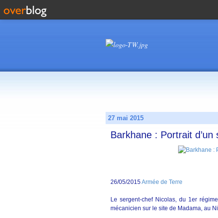
27 mai 2015
Barkhane : Portrait d’un
26/05/2015
Armée de Terre
Le sergent-chef Nicolas, du 1er régim
mécanicien sur le site de Madama, au Ni