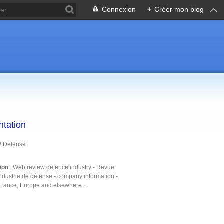
Connexion
+
Créer mon blog
ntation
P Defense
tion
: Web review defence industry - Revue
ndustrie de défense - company information -
France, Europe and elsewhere ...