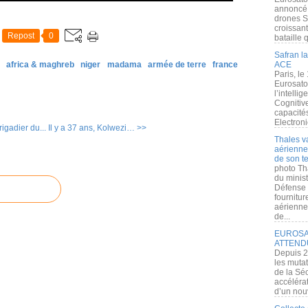
annoncé l
drones S
croissan
Repost
0
bataille q
Safran la
africa & maghreb
niger
madama
armée de terre
france
ACE
Paris, le
Eurosato
l’intelli
Cognitive
capacité
Electroni
rigadier du...
Il y a 37 ans, Kolwezi… >>
Thales v
aérienne 
de son te
photo Th
du minist
Défense 
fournitu
aérienne
de...
EUROSAT
ATTEND
Depuis 2
les muta
de la Sé
accélérat
d’un nouv