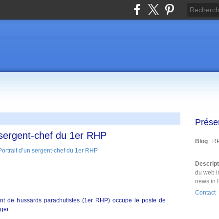
Prése
 sergent-chef du 1er RHP
Blog
: R
Descrip
du web i
news in 
Contact
ent de hussards parachutistes (1er RHP) occupe le poste de
ger.