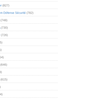
er
(827)
m Défense Sécurité
(782)
(748)
A
(730)
y
(726)
5)
5)
54)
(646)
9)
(615)
)
4)