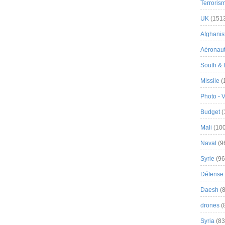
Terroris
UK
(151
Afghanist
Aéronau
South & 
Missile
(
Photo - 
Budget
(
Mali
(100
Naval
(9
Syrie
(96
Défense 
Daesh
(8
drones
(
Syria
(83