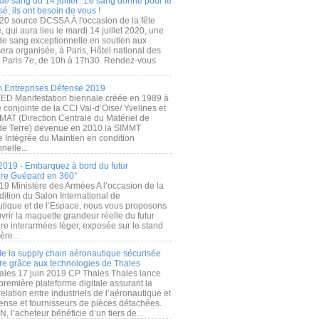
de sang du 14 juillet : Le sang donné pour le
é, ils ont besoin de vous !
20 source DCSSA À l'occasion de la fête
, qui aura lieu le mardi 14 juillet 2020, une
 de sang exceptionnelle en soutien aux
era organisée, à Paris, Hôtel national des
s Paris 7e, de 10h à 17h30. Rendez-vous
.
 Entreprises Défense 2019
FED Manifestation biennale créée en 1989 à
ive conjointe de la CCI Val-d’Oise/ Yvelines et
MAT (Direction Centrale du Matériel de
de Terre) devenue en 2010 la SIMMT
e Intégrée du Maintien en condition
nelle...
2019 - Embarquez à bord du futur
ère Guépard en 360°
19 Ministère des Armées A l’occasion de la
ition du Salon International de
utique et de l’Espace, nous vous proposons
rir la maquette grandeur réelle du futur
ère interarmées léger, exposée sur le stand
ère...
 de la supply chain aéronautique sécurisée
re grâce aux technologies de Thales
ales 17 juin 2019 CP Thales Thales lance
première plateforme digitale assurant la
elation entre industriels de l’aéronautique et
fense et fournisseurs de pièces détachées.
, l’acheteur bénéficie d’un tiers de...