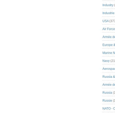
Industry
Industrie
USA
(37
Air Force
Armée de
Europe 
Marine N
Navy
(21
Aerospa
Russia 
Armée de 
Russia
(
Russie
(
NATO - 