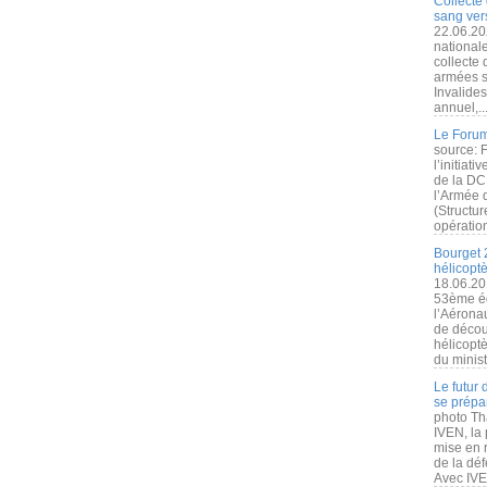
Collecte 
sang vers
22.06.20
nationale
collecte
armées s
Invalide
annuel,..
Le Forum
source: 
l’initiat
de la DC
l’Armée 
(Structur
opération
Bourget 
hélicopt
18.06.20
53ème éd
l’Aérona
de découv
hélicopt
du minist
Le futur
se prépa
photo Th
IVEN, la 
mise en r
de la dé
Avec IVEN