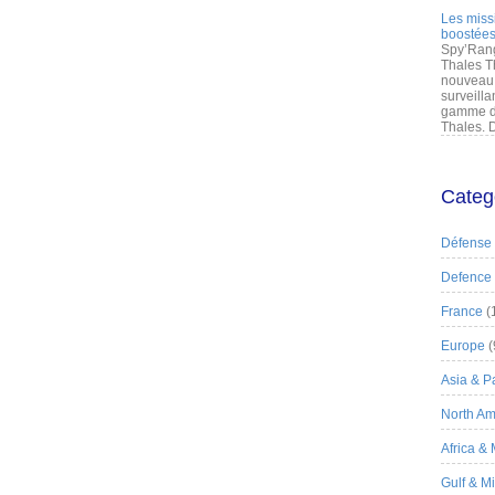
Les miss
boostées
Spy’Rang
Thales T
nouveau 
surveilla
gamme de
Thales. D
Categ
Défense
Defence
France
(
Europe
(
Asia & Pa
North Am
Africa &
Gulf & M