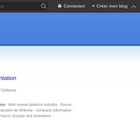
Connexion
+
Créer mon blog
ntation
P Defense
tion
: Web review defence industry - Revue
ndustrie de défense - company information -
France, Europe and elsewhere ...