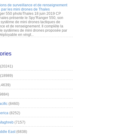
ions de surveillance et de renseignement
 par les mini drones de Thales
er 550 photoThales 18 juin 2019 CP
hales présente le Spy’Ranger 550, son
système de mini drones tactiques de
nce et de renseignement. Il complète la
 systèmes de mini drones proposée par
éployable en vingt...
ories
(20241)
(18989)
14639)
9884)
cific
(8460)
erica
(8252)
 Maghreb
(7157)
iddle East
(6838)