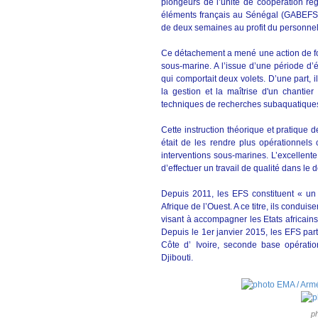
plongeurs de l’unité de coopération ré
éléments français au Sénégal (GABEFS)
de deux semaines au profit du personne
Ce détachement a mené une action de fo
sous-marine. A l’issue d’une période d’é
qui comportait deux volets. D’une part, i
la gestion et la maîtrise d'un chantier
techniques de recherches subaquatiques
Cette instruction théorique et pratique 
était de les rendre plus opérationnels
interventions sous-marines. L’excellente
d’effectuer un travail de qualité dans le 
Depuis 2011, les EFS constituent « un
Afrique de l’Ouest. A ce titre, ils conduis
visant à accompagner les Etats africains
Depuis le 1er janvier 2015, les EFS part
Côte d’ Ivoire, seconde base opérati
Djibouti.
p