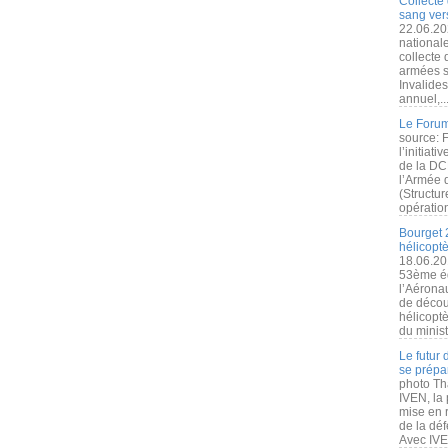
Collecte 
sang vers
22.06.20
nationale
collecte
armées s
Invalide
annuel,..
Le Forum
source: 
l’initiat
de la DC
l’Armée 
(Structur
opération
Bourget 
hélicopt
18.06.20
53ème éd
l’Aérona
de découv
hélicopt
du minist
Le futur
se prépa
photo Th
IVEN, la 
mise en r
de la dé
Avec IVEN