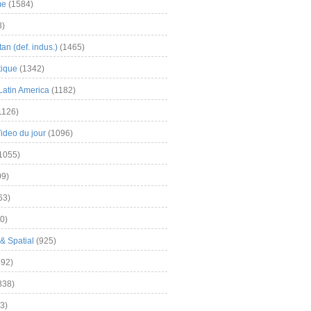
me
(1584)
3)
an (def. indus.)
(1465)
tique
(1342)
Latin America
(1182)
1126)
Video du jour
(1096)
1055)
9)
63)
0)
& Spatial
(925)
92)
838)
3)