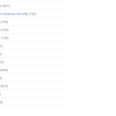
er
(827)
m Défense Sécurité
(782)
(748)
A
(730)
y
(726)
5)
5)
54)
(646)
9)
(615)
)
4)