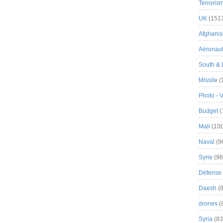
Terroris
UK
(151
Afghanist
Aéronau
South & 
Missile
(
Photo - 
Budget
(
Mali
(100
Naval
(9
Syrie
(96
Défense 
Daesh
(8
drones
(
Syria
(83