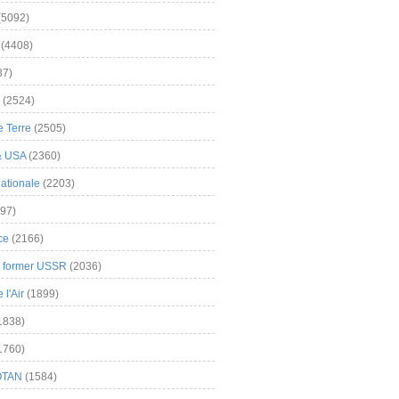
(5092)
(4408)
37)
(2524)
 Terre
(2505)
& USA
(2360)
ationale
(2203)
97)
ce
(2166)
& former USSR
(2036)
l'Air
(1899)
1838)
1760)
OTAN
(1584)