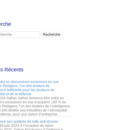
rche
es Récents
ntre en discussions exclusives en vue
r Preligens, l’un des leaders de
gence artificielle pour les secteurs de
tial et de la défense
2024 Safran Safran annonce être entré en
ons exclusives en vue d’acquérir 100 % du
e Preligens, l’un des leaders de l’intelligence
lle (IA) dédiée aux industries de l’aérospatial
défense, pour une valeur d’entreprise...
ance son système de lutte anti-drones
 18 juin 2024 À l’occasion du salon
ry 2024, Safran Electronics & Defense a