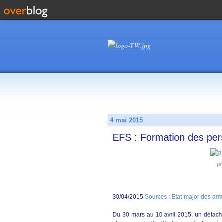
4 mai 2015
EFS : Formation des per
p
30/04/2015
Sources : Etat-major des ar
Du 30 mars au 10 avril 2015, un détac