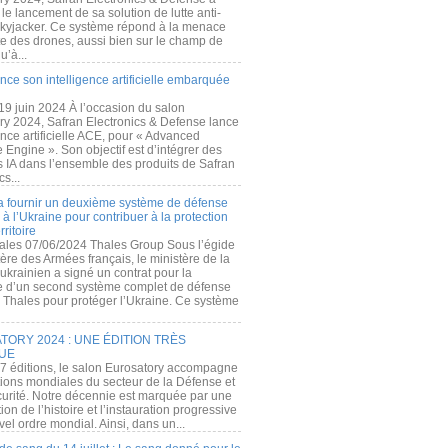
e lancement de sa solution de lutte anti-
kyjacker. Ce système répond à la menace
te des drones, aussi bien sur le champ de
u’à...
nce son intelligence artificielle embarquée
 19 juin 2024 À l’occasion du salon
ry 2024, Safran Electronics & Defense lance
gence artificielle ACE, pour « Advanced
 Engine ». Son objectif est d’intégrer des
s IA dans l’ensemble des produits de Safran
cs...
a fournir un deuxième système de défense
à l’Ukraine pour contribuer à la protection
rritoire
ales 07/06/2024 Thales Group Sous l’égide
ère des Armées français, le ministère de la
ukrainien a signé un contrat pour la
re d’un second système complet de défense
 Thales pour protéger l’Ukraine. Ce système
ORY 2024 : UNE ÉDITION TRÈS
UE
7 éditions, le salon Eurosatory accompagne
tions mondiales du secteur de la Défense et
curité. Notre décennie est marquée par une
ion de l’histoire et l’instauration progressive
el ordre mondial. Ainsi, dans un...