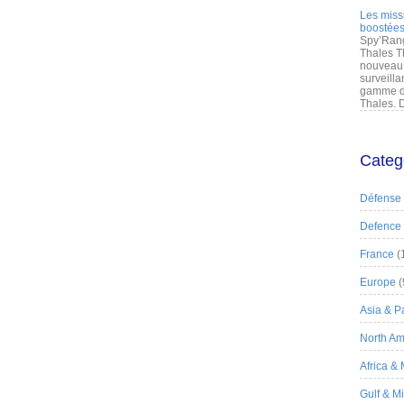
Les miss
boostées
Spy’Rang
Thales T
nouveau 
surveilla
gamme de
Thales. D
Categ
Défense
Defence
France
(
Europe
(
Asia & Pa
North Am
Africa &
Gulf & M