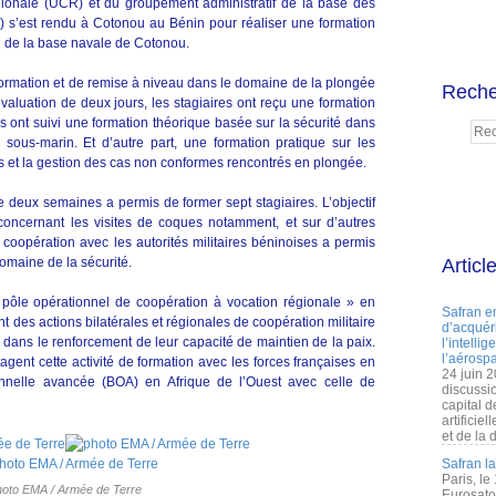
gionale (UCR) et du groupement administratif de la base des
 s’est rendu à Cotonou au Bénin pour réaliser une formation
l de la base navale de Cotonou.
rmation et de remise à niveau dans le domaine de la plongée
Reche
valuation de deux jours, les stagiaires ont reçu une formation
ls ont suivi une formation théorique basée sur la sécurité dans
 sous-marin. Et d’autre part, une formation pratique sur les
 et la gestion des cas non conformes rencontrés en plongée.
de deux semaines a permis de former sept stagiaires. L’objectif
 concernant les visites de coques notamment, et sur d’autres
 coopération avec les autorités militaires béninoises a permis
domaine de la sécurité.
Articl
 pôle opérationnel de coopération à vocation régionale » en
Safran e
ent des actions bilatérales et régionales de coopération militaire
d’acquéri
 dans le renforcement de leur capacité de maintien de la paix.
l’intelli
l’aérospa
agent cette activité de formation avec les forces françaises en
24 juin 
onnelle avancée (BOA) en Afrique de l’Ouest avec celle de
discussi
capital d
artificie
et de la 
Safran l
Paris, le
hoto EMA / Armée de Terre
Eurosato