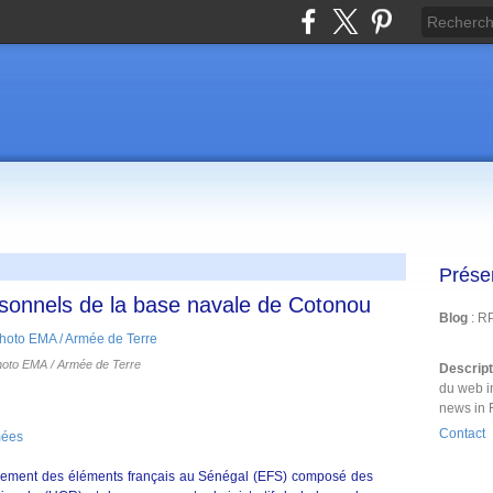
Prése
sonnels de la base navale de Cotonou
Blog
: R
hoto EMA / Armée de Terre
Descrip
du web i
news in 
Contact
mées
hement des éléments français au Sénégal (EFS) composé des