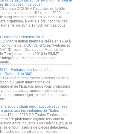
de sang du 14 juillet : Le sang donné pour le
é, ils ont besoin de vous !
20 source DCSSA À l'occasion de la fête
, qui aura lieu le mardi 14 juillet 2020, une
 de sang exceptionnelle en soutien aux
era organisée, à Paris, Hôtel national des
s Paris 7e, de 10h à 17h30. Rendez-vous
.
 Entreprises Défense 2019
FED Manifestation biennale créée en 1989 à
ive conjointe de la CCI Val-d’Oise/ Yvelines et
MAT (Direction Centrale du Matériel de
de Terre) devenue en 2010 la SIMMT
e Intégrée du Maintien en condition
nelle...
2019 - Embarquez à bord du futur
ère Guépard en 360°
19 Ministère des Armées A l’occasion de la
ition du Salon International de
utique et de l’Espace, nous vous proposons
rir la maquette grandeur réelle du futur
ère interarmées léger, exposée sur le stand
ère...
 de la supply chain aéronautique sécurisée
re grâce aux technologies de Thales
ales 17 juin 2019 CP Thales Thales lance
première plateforme digitale assurant la
elation entre industriels de l’aéronautique et
fense et fournisseurs de pièces détachées.
, l’acheteur bénéficie d’un tiers de...