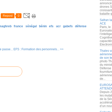
annoncé l
drones S
croissan
bataille q
Repost
0
Safran la
ACE
 maghreb
france
sénégal
bénin
efs
ucr
gabefs
défense
Paris, le
Eurosato
l’intelli
Cognitive
capacité
Electroni
 passe...
EFS : Formation des personnels... >>
Thales v
aérienne 
de son te
photo Th
du minist
Défense 
fournitu
aérienne
de...
EUROSAT
ATTEND
Depuis 2
les muta
de la Sé
accélérat
d’un nouv