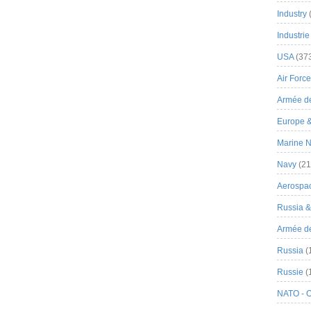
Industry
Industrie
USA
(37
Air Force
Armée de
Europe 
Marine N
Navy
(21
Aerospa
Russia 
Armée de 
Russia
(
Russie
(
NATO - 