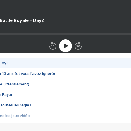
 Battle Royale - DayZ
 DayZ
 a 13 ans (et vous l'avez ignoré)
e (littéralement)
im Rayan
 toutes les règles
s les jeux vidéo
us choquant de Rockstar ? - Le scandale BULLY