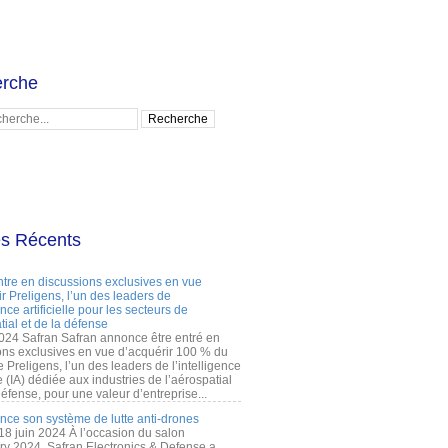
rche
es Récents
ntre en discussions exclusives en vue
r Preligens, l’un des leaders de
gence artificielle pour les secteurs de
tial et de la défense
2024 Safran Safran annonce être entré en
ons exclusives en vue d’acquérir 100 % du
e Preligens, l’un des leaders de l’intelligence
lle (IA) dédiée aux industries de l’aérospatial
défense, pour une valeur d’entreprise...
ance son système de lutte anti-drones
 18 juin 2024 À l’occasion du salon
ry 2024, Safran Electronics & Defense a