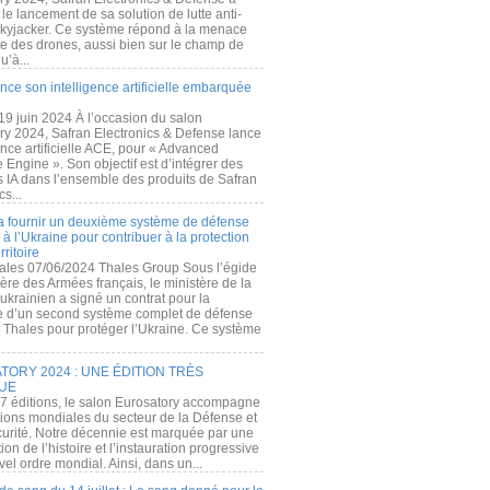
e lancement de sa solution de lutte anti-
kyjacker. Ce système répond à la menace
te des drones, aussi bien sur le champ de
u’à...
nce son intelligence artificielle embarquée
 19 juin 2024 À l’occasion du salon
ry 2024, Safran Electronics & Defense lance
gence artificielle ACE, pour « Advanced
 Engine ». Son objectif est d’intégrer des
s IA dans l’ensemble des produits de Safran
cs...
a fournir un deuxième système de défense
à l’Ukraine pour contribuer à la protection
rritoire
ales 07/06/2024 Thales Group Sous l’égide
ère des Armées français, le ministère de la
ukrainien a signé un contrat pour la
re d’un second système complet de défense
 Thales pour protéger l’Ukraine. Ce système
ORY 2024 : UNE ÉDITION TRÈS
UE
7 éditions, le salon Eurosatory accompagne
tions mondiales du secteur de la Défense et
curité. Notre décennie est marquée par une
ion de l’histoire et l’instauration progressive
el ordre mondial. Ainsi, dans un...