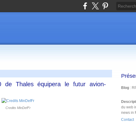
Prése
0 de Thales équipera le futur avion-
Blog
: R
Descrip
du web i
Credits MinDefFr
news in 
Contact