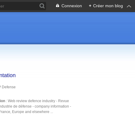
Connexion
+
Créer mon blog
ntation
P Defense
tion
: Web review defence industry - Revue
ndustrie de défense - company information -
France, Europe and elsewhere ...