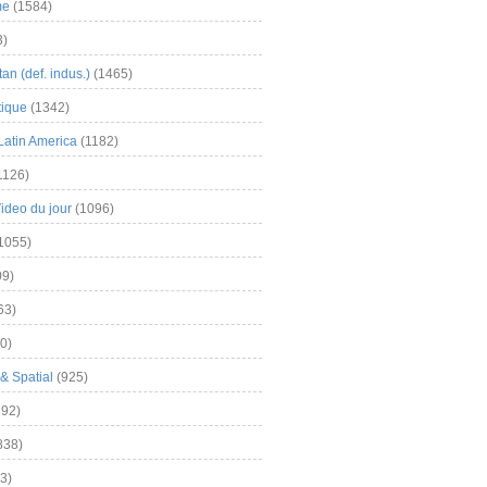
me
(1584)
3)
an (def. indus.)
(1465)
tique
(1342)
Latin America
(1182)
1126)
Video du jour
(1096)
1055)
9)
63)
0)
& Spatial
(925)
92)
838)
3)