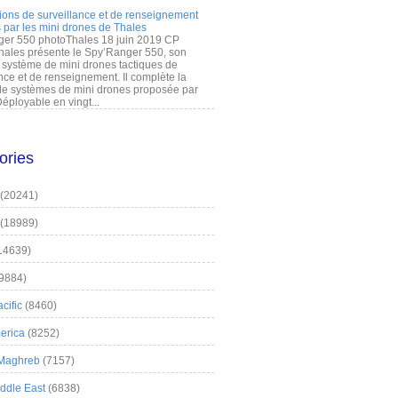
ions de surveillance et de renseignement
 par les mini drones de Thales
er 550 photoThales 18 juin 2019 CP
hales présente le Spy’Ranger 550, son
système de mini drones tactiques de
nce et de renseignement. Il complète la
 systèmes de mini drones proposée par
éployable en vingt...
ories
(20241)
(18989)
14639)
9884)
cific
(8460)
erica
(8252)
 Maghreb
(7157)
iddle East
(6838)