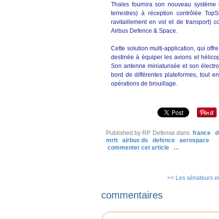
Thales fournira son nouveau système 
terrestres) à réception contrôlée To
ravitaillement en vol et de transport
Airbus Defence & Space.
Cette solution multi-application, qui offr
destinée à équiper les avions et hélic
Son antenne miniaturisée et son électro
bord de différentes plateformes, tout e
opérations de brouillage.
Published by RP Defense
dans
france
d
mrtt
airbus ds
defence
aerospace
commenter cet article
…
<< Les sénateurs en 
commentaires