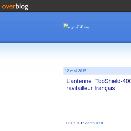
12 mai 2015
L’antenne TopShield-40
ravitailleur français
.
08.05.2015
Aerobuzz.fr