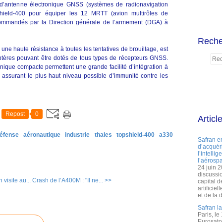
d’antenne électronique GNSS (systèmes de radionavigation
pShield-400 pour équiper les 12 MRTT (avion multirôles de
) commandés par la Direction générale de l’armement (DGA) à
Reche
e une haute résistance à toutes les tentatives de brouillage, est
optères pouvant être dotés de tous types de récepteurs GNSS.
nique compacte permettent une grande facilité d’intégration à
n assurant le plus haut niveau possible d’immunité contre les
Repost
0
Articl
éfense
aéronautique
industrie
thales
topshield-400
a330
Safran e
d’acquéri
l’intelli
l’aérospa
24 juin 
discussi
visite au...
Crash de l’A400M : "Il ne... >>
capital d
artificie
et de la 
Safran l
Paris, le
Eurosato