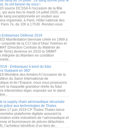
de sang du 14 juillet : Le sang donné pour le
é, ils ont besoin de vous !
20 source DCSSA À l'occasion de la fête
, qui aura lieu le mardi 14 juillet 2020, une
 de sang exceptionnelle en soutien aux
era organisée, à Paris, Hôtel national des
s Paris 7e, de 10h à 17h30. Rendez-vous
.
 Entreprises Défense 2019
FED Manifestation biennale créée en 1989 à
ive conjointe de la CCI Val-d’Oise/ Yvelines et
MAT (Direction Centrale du Matériel de
de Terre) devenue en 2010 la SIMMT
e Intégrée du Maintien en condition
nelle...
2019 - Embarquez à bord du futur
ère Guépard en 360°
19 Ministère des Armées A l’occasion de la
ition du Salon International de
utique et de l’Espace, nous vous proposons
rir la maquette grandeur réelle du futur
ère interarmées léger, exposée sur le stand
ère...
 de la supply chain aéronautique sécurisée
re grâce aux technologies de Thales
ales 17 juin 2019 CP Thales Thales lance
première plateforme digitale assurant la
elation entre industriels de l’aéronautique et
fense et fournisseurs de pièces détachées.
, l’acheteur bénéficie d’un tiers de...