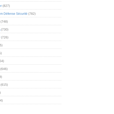
er
(827)
m Défense Sécurité
(782)
(748)
A
(730)
y
(726)
5)
5)
54)
(646)
9)
(615)
)
4)