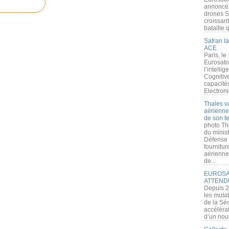
annoncé l
drones S
croissan
bataille q
Safran la
ACE
Paris, le
Eurosato
l’intelli
Cognitive
capacité
Electroni
Thales v
aérienne 
de son te
photo Th
du minist
Défense 
fournitu
aérienne
de...
EUROSAT
ATTEND
Depuis 2
les muta
de la Sé
accélérat
d’un nouv