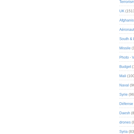
Terroris
UK
(151
Afghanist
Aéronau
South & 
Missile
(
Photo - 
Budget
(
Mali
(100
Naval
(9
Syrie
(96
Défense 
Daesh
(8
drones
(
Syria
(83