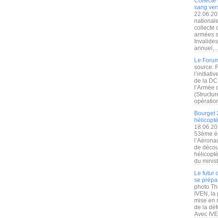
Collecte 
sang vers
22.06.20
nationale
collecte
armées s
Invalide
annuel,..
Le Forum
source: 
l’initiat
de la DC
l’Armée 
(Structur
opération
Bourget 
hélicopt
18.06.20
53ème éd
l’Aérona
de découv
hélicopt
du minist
Le futur
se prépa
photo Th
IVEN, la 
mise en r
de la dé
Avec IVEN