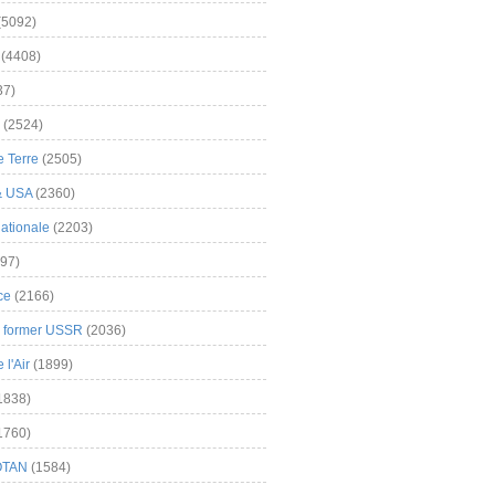
(5092)
(4408)
37)
(2524)
 Terre
(2505)
& USA
(2360)
ationale
(2203)
97)
ce
(2166)
& former USSR
(2036)
l'Air
(1899)
1838)
1760)
OTAN
(1584)