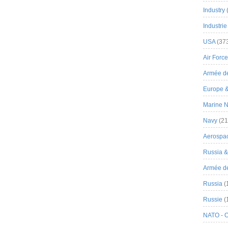
Industry
Industrie
USA
(37
Air Force
Armée de
Europe 
Marine N
Navy
(21
Aerospa
Russia 
Armée de 
Russia
(
Russie
(
NATO - 