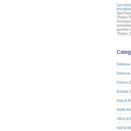
Les miss
boostées
Spy’Rang
Thales T
nouveau 
surveilla
gamme de
Thales. D
Categ
Défense
Defence
France
(
Europe
(
Asia & Pa
North Am
Africa &
Gulf & M