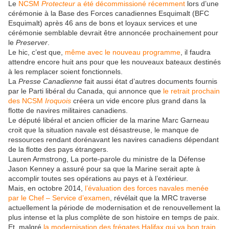
Le
NCSM
Protecteur
a été décommissioné récemment
lors d’une
cérémonie à la Base des Forces canadiennes Esquimalt (BFC
Esquimalt) après 46 ans de bons et loyaux services et une
cérémonie semblable devrait être annoncée prochainement pour
le
Preserver
.
Le hic, c’est que,
même avec le nouveau programme
, il faudra
attendre encore huit ans pour que les nouveaux bateaux destinés
à les remplacer soient fonctionnels.
La
Presse Canadienne
fait aussi état d’autres documents fournis
par le Parti libéral du Canada, qui annonce que
le retrait prochain
des NCSM
Iroquois
créera un vide encore plus grand dans la
flotte de navires militaires canadiens.
Le député libéral et ancien officier de la marine Marc Garneau
croit que la situation navale est désastreuse, le manque de
ressources rendant dorénavant les navires canadiens dépendant
de la flotte des pays étrangers.
Lauren Armstrong, La porte-parole du ministre de la Défense
Jason Kenney a assuré pour sa que la Marine serait apte à
accomplir toutes ses opérations au pays et à l’extérieur.
Mais, en octobre 2014,
l’évaluation des forces navales menée
par le Chef – Service d’examen
, révélait que la MRC traverse
actuellement la période de modernisation et de renouvellement la
plus intense et la plus complète de son histoire en temps de paix.
Et, malgré
la modernisation des frégates Halifax qui va bon train
,