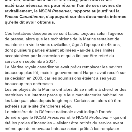
matériaux nécessaires pour réparer l’un de ses navires de
ravitaillement, le NSCM
Preserver
, rapporte aujourd’hui la
Presse Canadienne
, s’appuyant sur des documents internes
qu’elle dit avoir obtenus.
Ces tentatives désepérés se sont faites, toujours selon l’agence
de presse, alors que les techniciens de la Marine tentaient de
maintenir en vie le vieux ravitailleur, âgé à l’époque de 45 ans,
dont plusieurs parties étaient abîmées «au-delà des limites
acceptables» par la corrosion et qui a fini par être retiré du
service en septembre 2014.
La Marine royale canadienne avait prévu remplacer les navires
beaucoup plus tôt, mais le gouvernement Harper avait reculé sur
sa décision en 2008, car les soumissions étaient à ses yeux
beaucoup trop onéreuses.
Les employés de la Marine ont alors dû se mettre à chercher des
matériaux sur Internet parce que leur manufacturier habituel ne
les fabriquait plus depuis longtemps. Certains ont alors dû être
achetés sur le site d’enchères eBay.
Le ministère de la Défense nationale avait indiqué l’année
dernière que le NCSM
Preserver
et le NCSM
Protecteur
– qui ont
été les proies d’incendies – allaient être retirés du service avant
même que de nouveaux bateaux soient prêts à les remplacer.