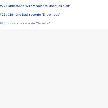
#27 : Christophe Willem raconte "Jacques a dit"
#26 : Chimène Badi raconte "Entre nous"
#25 : Indochine raconte "3e sexe"
#24 : Zaho raconte "C'est chelou"
#23 : Patrick Bruel raconte "Au café des délices"
#22 : Kyo raconte "Le chemin"
#21 : Nolwenn Leroy raconte "Cassé"
#20 : Patrick Hernandez raconte "Born to be alive"
#19 : Lorie raconte "Près de moi"
#18 : Michael Jones raconte "A nos actes manqués" (avec Jean-Jacque
#17 : Khaled raconte "Aïcha"
#16 : Corneille raconte "Parce qu'on vient de loin"