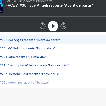
FACE A - un podcast Purecharts
FACE A #30 : Eve Angeli raconte "Avant de partir"
#30 : Eve Angeli raconte "Avant de partir"
#29 : MC Solaar raconte "Bouge de là"
28 : Lorie raconte "Je vais vite"
#27 : Christophe Willem raconte "Jacques a dit"
#26 : Chimène Badi raconte "Entre nous"
#25 : Indochine raconte "3e sexe"
#24 : Zaho raconte "C'est chelou"
#23 : Patrick Bruel raconte "Au café des délices"