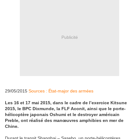
Publicité
29/05/2015
Sources : État-major des armées
Les 16 et 17 mai 2015, dans le cadre de l’exercice Kitsune
2015, le BPC Dixmunde, la FLF Aconit, ainsi que le porte-
hélicoptère japonais Oshumi et le destroyer américain
Preble, ont réalisé des manœuvres amphibies en mer de
Chine.
Durant le transit Shanghai – Sasebo, un porte-hélicoptères