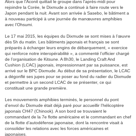
Alors que l’Aconit quittait le groupe dans l’après-midi pour
rejoindre la Corée, le Dixmude a continué à faire route vers le
Japon pendant la nuit. Avant son arrivée à Sasebo, le bâtiment a
à nouveau participé à une journée de manœuvres amphibies
avec l’Ohsumi.
Le 17 mai 2015, les équipes du Dixmude se sont mises à l’œuvre
dès 5h du matin. Les bâtiments japonais et français se sont
préparés à échanger leurs engins de débarquement, « exercice
qui renforce notre interopérabilité », a commenté l’officier chargé
de l’organisation de Kitsune. A 8h30, le Landing Craft And
Cushion (LCAC) japonais, impressionnant par sa puissance, est
arrivé sur le BPC Dixmude. Au début de sa présentation, le LCAC
a dégonflé ses jupes pour se poser au fond du radier du Dixmude
et permettre à un second LCAC de se présenter, ce qui
constituait une grande première.
Les mouvements amphibies terminés, le personnel du pont
d’envol du Dixmude était déjà paré pour accueillir l’hélicoptère
japonais CH47 (Chinook). A son bord se trouvaient le
commandant de la 7e flotte américaine et le commandant en chef
de la flotte d’autodéfense japonaise, dont la rencontre visait à
consolider les relations avec les forces américaines et
japonaises.