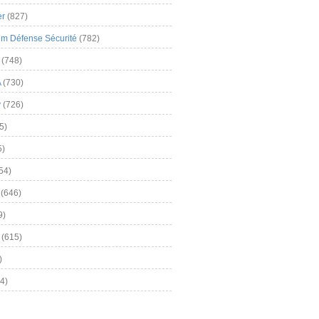
er
(827)
m Défense Sécurité
(782)
(748)
A
(730)
y
(726)
5)
5)
54)
(646)
9)
(615)
)
4)