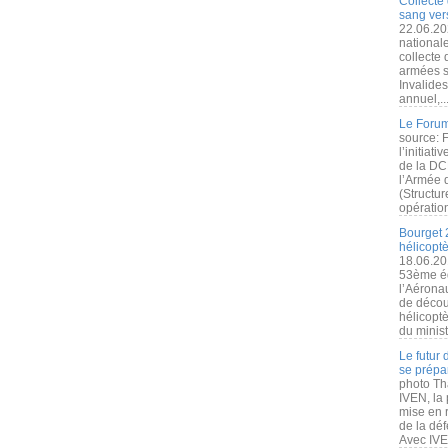
Collecte 
sang vers
22.06.20
nationale
collecte
armées s
Invalide
annuel,..
Le Forum
source: 
l’initiat
de la DC
l’Armée 
(Structur
opération
Bourget 
hélicopt
18.06.20
53ème éd
l’Aérona
de découv
hélicopt
du minist
Le futur
se prépa
photo Th
IVEN, la 
mise en r
de la dé
Avec IVEN