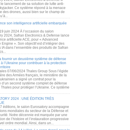
e lancement de sa solution de lutte anti-
kyjacker. Ce système répond à la menace
te des drones, aussi bien sur le champ de
u’à...
nce son intelligence artificielle embarquée
 19 juin 2024 À l’occasion du salon
ry 2024, Safran Electronics & Defense lance
gence artificielle ACE, pour « Advanced
 Engine ». Son objectif est d’intégrer des
s IA dans l’ensemble des produits de Safran
cs...
a fournir un deuxième système de défense
à l’Ukraine pour contribuer à la protection
rritoire
ales 07/06/2024 Thales Group Sous l’égide
ère des Armées français, le ministère de la
ukrainien a signé un contrat pour la
re d’un second système complet de défense
 Thales pour protéger l’Ukraine. Ce système
ORY 2024 : UNE ÉDITION TRÈS
UE
7 éditions, le salon Eurosatory accompagne
tions mondiales du secteur de la Défense et
curité. Notre décennie est marquée par une
ion de l’histoire et l’instauration progressive
el ordre mondial. Ainsi, dans un...