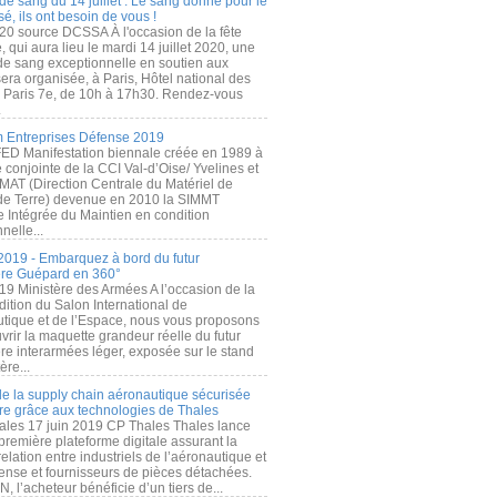
de sang du 14 juillet : Le sang donné pour le
é, ils ont besoin de vous !
20 source DCSSA À l'occasion de la fête
, qui aura lieu le mardi 14 juillet 2020, une
 de sang exceptionnelle en soutien aux
era organisée, à Paris, Hôtel national des
s Paris 7e, de 10h à 17h30. Rendez-vous
.
 Entreprises Défense 2019
FED Manifestation biennale créée en 1989 à
ive conjointe de la CCI Val-d’Oise/ Yvelines et
MAT (Direction Centrale du Matériel de
de Terre) devenue en 2010 la SIMMT
e Intégrée du Maintien en condition
nelle...
2019 - Embarquez à bord du futur
ère Guépard en 360°
19 Ministère des Armées A l’occasion de la
ition du Salon International de
utique et de l’Espace, nous vous proposons
rir la maquette grandeur réelle du futur
ère interarmées léger, exposée sur le stand
ère...
 de la supply chain aéronautique sécurisée
re grâce aux technologies de Thales
ales 17 juin 2019 CP Thales Thales lance
première plateforme digitale assurant la
elation entre industriels de l’aéronautique et
fense et fournisseurs de pièces détachées.
, l’acheteur bénéficie d’un tiers de...