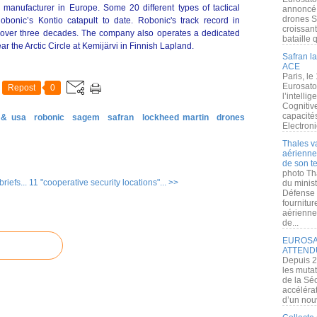
manufacturer in Europe. Some 20 different types of tactical
annoncé l
drones S
onic’s Kontio catapult to date. Robonic's track record in
croissan
over three decades. The company also operates a dedicated
bataille q
ar the Arctic Circle at Kemijärvi in Finnish Lapland.
Safran la
ACE
Paris, le
Eurosato
Repost
0
l’intelli
Cognitive
capacité
 & usa
robonic
sagem
safran
lockheed martin
drones
Electroni
Thales v
aérienne 
de son te
photo Th
riefs...
11 "cooperative security locations"... >>
du minist
Défense 
fournitu
aérienne
de...
EUROSAT
ATTEND
Depuis 2
les muta
de la Sé
accélérat
d’un nouv