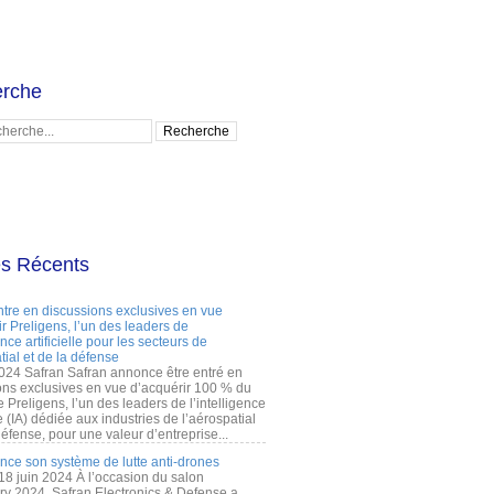
rche
es Récents
ntre en discussions exclusives en vue
r Preligens, l’un des leaders de
gence artificielle pour les secteurs de
tial et de la défense
2024 Safran Safran annonce être entré en
ons exclusives en vue d’acquérir 100 % du
e Preligens, l’un des leaders de l’intelligence
lle (IA) dédiée aux industries de l’aérospatial
défense, pour une valeur d’entreprise...
ance son système de lutte anti-drones
 18 juin 2024 À l’occasion du salon
ry 2024, Safran Electronics & Defense a