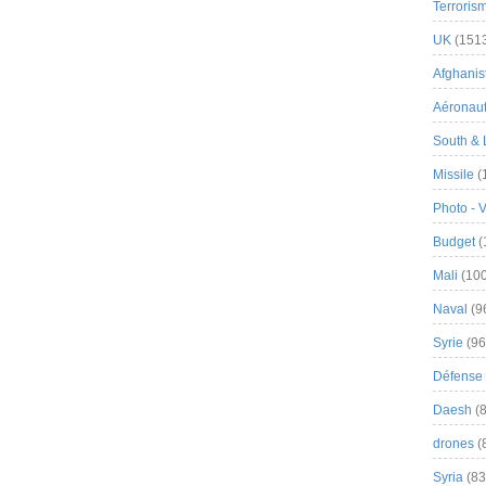
Terroris
UK
(151
Afghanist
Aéronau
South & 
Missile
(
Photo - 
Budget
(
Mali
(100
Naval
(9
Syrie
(96
Défense 
Daesh
(8
drones
(
Syria
(83