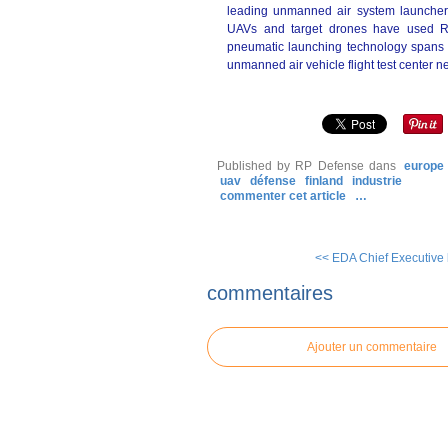
leading unmanned air system launcher 
UAVs and target drones have used Rob
pneumatic launching technology spans 
unmanned air vehicle flight test center ne
Published by RP Defense
dans
europe
uav
défense
finland
industrie
commenter cet article
…
<< EDA Chief Executive b
commentaires
Ajouter un commentaire