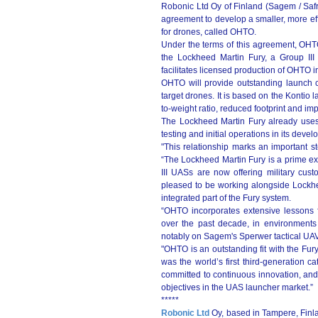
Robonic Ltd Oy of Finland (Sagem / Saf
agreement to develop a smaller, more ef
for drones, called OHTO.
Under the terms of this agreement, OHTO
the Lockheed Martin Fury, a Group III
facilitates licensed production of OHTO 
OHTO will provide outstanding launch c
target drones. It is based on the Kontio 
to-weight ratio, reduced footprint and im
The Lockheed Martin Fury already uses 
testing and initial operations in its dev
"This relationship marks an important s
“The Lockheed Martin Fury is a prime ex
III UASs are now offering military cu
pleased to be working alongside Lockhe
integrated part of the Fury system.
“OHTO incorporates extensive lessons 
over the past decade, in environments
notably on Sagem's Sperwer tactical UAV d
"OHTO is an outstanding fit with the Fury
was the world’s first third-generation c
committed to continuous innovation, and
objectives in the UAS launcher market.”
*****
Robonic Ltd
Oy, based in Tampere, Finl