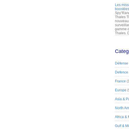
Les miss
boostées
Spy’Rang
Thales T
nouveau 
surveilla
gamme de
Thales. D
Categ
Défense
Defence
France
(
Europe
(
Asia & Pa
North Am
Africa &
Gulf & M