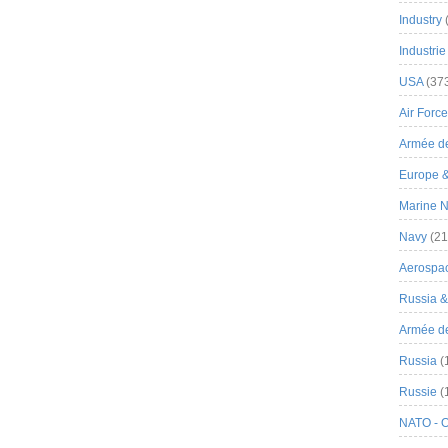
Industry
Industrie
USA
(37
Air Force
Armée de
Europe 
Marine N
Navy
(21
Aerospa
Russia 
Armée de 
Russia
(
Russie
(
NATO - 