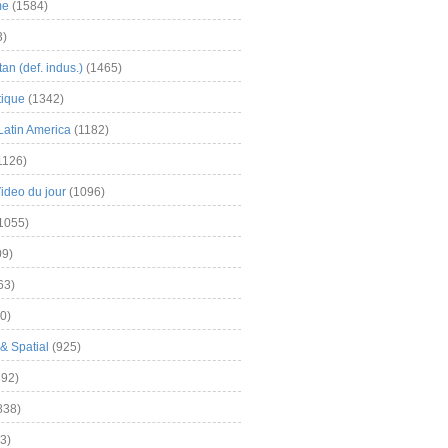
me
(1584)
3)
an (def. indus.)
(1465)
tique
(1342)
Latin America
(1182)
1126)
Video du jour
(1096)
1055)
9)
63)
0)
& Spatial
(925)
92)
838)
3)