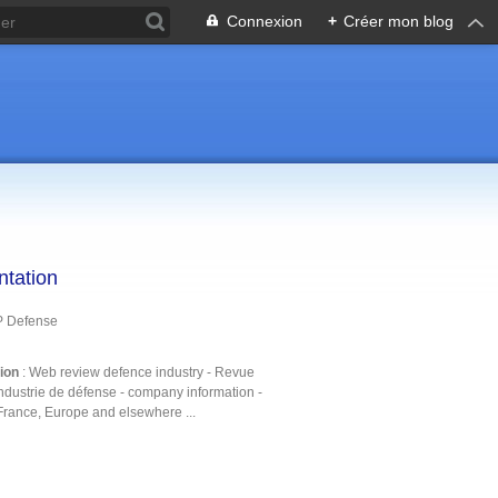
Connexion
+
Créer mon blog
ntation
P Defense
tion
: Web review defence industry - Revue
ndustrie de défense - company information -
France, Europe and elsewhere ...