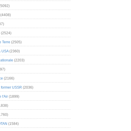
(5092)
(4408)
37)
(2524)
 Terre
(2505)
& USA
(2360)
ationale
(2203)
97)
ce
(2166)
& former USSR
(2036)
l'Air
(1899)
1838)
1760)
OTAN
(1584)