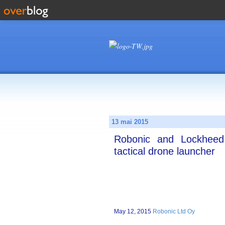
13 mai 2015
Robonic and Lockheed
tactical drone launcher
May 12, 2015
Robonic Ltd Oy