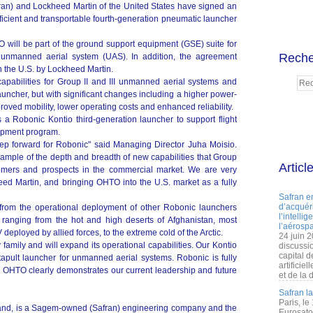
ran) and Lockheed Martin of the United States have signed an
ficient and transportable fourth-generation pneumatic launcher
 will be part of the ground support equipment (GSE) suite for
Reche
 unmanned aerial system (UAS). In addition, the agreement
in the U.S. by Lockheed Martin.
apabilities for Group II and III unmanned aerial systems and
launcher, but with significant changes including a higher power-
proved mobility, lower operating costs and enhanced reliability.
a Robonic Kontio third-generation launcher to support flight
elopment program.
tep forward for Robonic" said Managing Director Juha Moisio.
ample of the depth and breadth of new capabilities that Group
Articl
stomers and prospects in the commercial market. We are very
ed Martin, and bringing OHTO into the U.S. market as a fully
Safran e
d’acquéri
from the operational deployment of other Robonic launchers
l’intelli
 ranging from the hot and high deserts of Afghanistan, most
l’aérospa
eployed by allied forces, to the extreme cold of the Arctic.
24 juin 
 family and will expand its operational capabilities. Our Kontio
discussi
capital d
atapult launcher for unmanned aerial systems. Robonic is fully
artificie
 OHTO clearly demonstrates our current leadership and future
et de la 
Safran l
Paris, le
and, is a Sagem-owned (Safran) engineering company and the
Eurosato