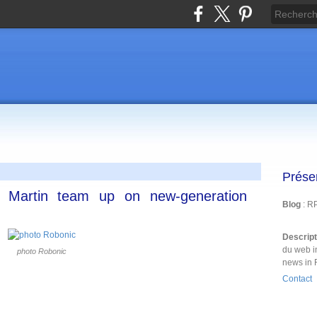
Prése
 Martin team up on new-generation
Blog
: R
Descrip
du web i
photo Robonic
news in 
Contact