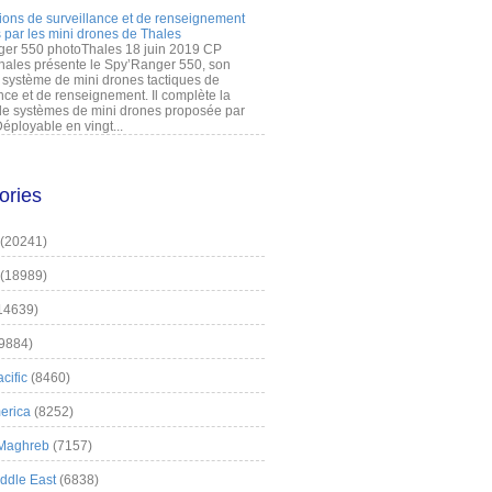
ions de surveillance et de renseignement
 par les mini drones de Thales
er 550 photoThales 18 juin 2019 CP
hales présente le Spy’Ranger 550, son
système de mini drones tactiques de
nce et de renseignement. Il complète la
 systèmes de mini drones proposée par
éployable en vingt...
ories
(20241)
(18989)
14639)
9884)
cific
(8460)
erica
(8252)
 Maghreb
(7157)
iddle East
(6838)