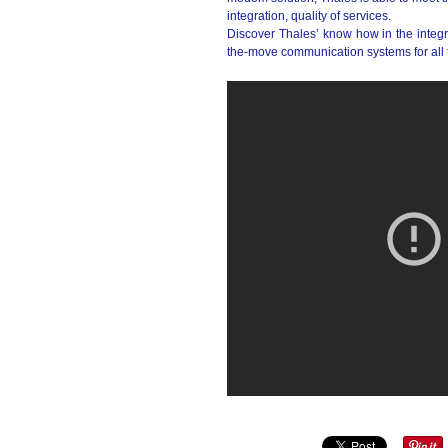
integration, quality of services.
Discover Thales’ know how in the integrat
the-move communication systems for all t