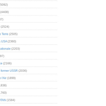
(5092)
(4408)
37)
(2524)
 Terre
(2505)
& USA
(2360)
ationale
(2203)
97)
ce
(2166)
& former USSR
(2036)
l'Air
(1899)
1838)
1760)
OTAN
(1584)