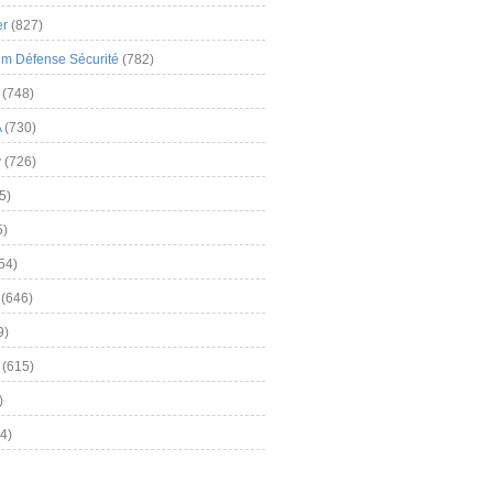
er
(827)
m Défense Sécurité
(782)
(748)
A
(730)
y
(726)
5)
5)
54)
(646)
9)
(615)
)
4)