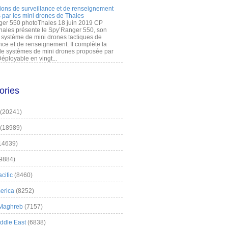
ions de surveillance et de renseignement
 par les mini drones de Thales
er 550 photoThales 18 juin 2019 CP
hales présente le Spy’Ranger 550, son
système de mini drones tactiques de
nce et de renseignement. Il complète la
 systèmes de mini drones proposée par
éployable en vingt...
ories
(20241)
(18989)
14639)
9884)
cific
(8460)
erica
(8252)
 Maghreb
(7157)
iddle East
(6838)