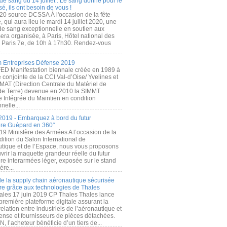
de sang du 14 juillet : Le sang donné pour le
é, ils ont besoin de vous !
20 source DCSSA À l'occasion de la fête
, qui aura lieu le mardi 14 juillet 2020, une
 de sang exceptionnelle en soutien aux
era organisée, à Paris, Hôtel national des
s Paris 7e, de 10h à 17h30. Rendez-vous
.
 Entreprises Défense 2019
FED Manifestation biennale créée en 1989 à
ive conjointe de la CCI Val-d’Oise/ Yvelines et
MAT (Direction Centrale du Matériel de
de Terre) devenue en 2010 la SIMMT
e Intégrée du Maintien en condition
nelle...
2019 - Embarquez à bord du futur
ère Guépard en 360°
19 Ministère des Armées A l’occasion de la
ition du Salon International de
utique et de l’Espace, nous vous proposons
rir la maquette grandeur réelle du futur
ère interarmées léger, exposée sur le stand
ère...
 de la supply chain aéronautique sécurisée
re grâce aux technologies de Thales
ales 17 juin 2019 CP Thales Thales lance
première plateforme digitale assurant la
elation entre industriels de l’aéronautique et
fense et fournisseurs de pièces détachées.
, l’acheteur bénéficie d’un tiers de...