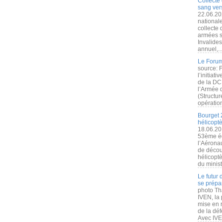
Collecte 
sang vers
22.06.20
nationale
collecte
armées s
Invalide
annuel,..
Le Forum
source: 
l’initiat
de la DC
l’Armée 
(Structur
opération
Bourget 
hélicopt
18.06.20
53ème éd
l’Aérona
de découv
hélicopt
du minist
Le futur
se prépa
photo Th
IVEN, la 
mise en r
de la dé
Avec IVEN