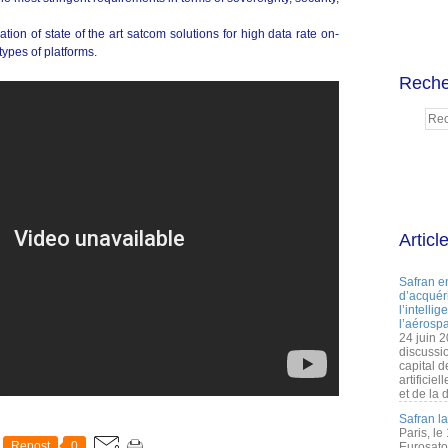
ion of state of the art satcom solutions for high data rate on-
ypes of platforms.
Reche
Articl
Safran e
d’acquéri
l’intelli
l’aérospa
24 juin 
discussi
capital d
artificie
et de la 
Safran l
Paris, le
Repost
0
Eurosato