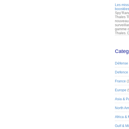
Les miss
boostées
Spy’Rang
Thales T
nouveau 
surveilla
gamme de
Thales. D
Categ
Défense
Defence
France
(
Europe
(
Asia & Pa
North Am
Africa &
Gulf & M