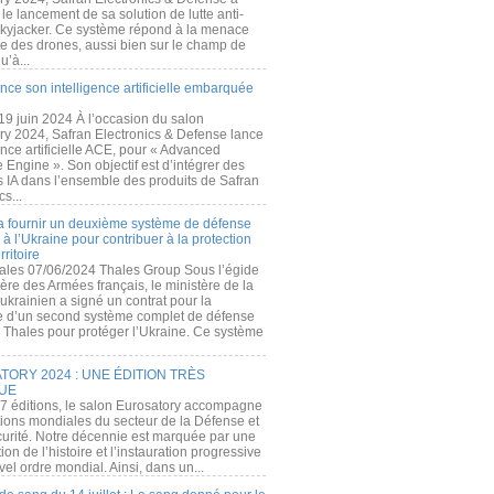
e lancement de sa solution de lutte anti-
kyjacker. Ce système répond à la menace
te des drones, aussi bien sur le champ de
u’à...
nce son intelligence artificielle embarquée
 19 juin 2024 À l’occasion du salon
ry 2024, Safran Electronics & Defense lance
gence artificielle ACE, pour « Advanced
 Engine ». Son objectif est d’intégrer des
s IA dans l’ensemble des produits de Safran
cs...
a fournir un deuxième système de défense
à l’Ukraine pour contribuer à la protection
rritoire
ales 07/06/2024 Thales Group Sous l’égide
ère des Armées français, le ministère de la
ukrainien a signé un contrat pour la
re d’un second système complet de défense
 Thales pour protéger l’Ukraine. Ce système
ORY 2024 : UNE ÉDITION TRÈS
UE
7 éditions, le salon Eurosatory accompagne
tions mondiales du secteur de la Défense et
curité. Notre décennie est marquée par une
ion de l’histoire et l’instauration progressive
el ordre mondial. Ainsi, dans un...