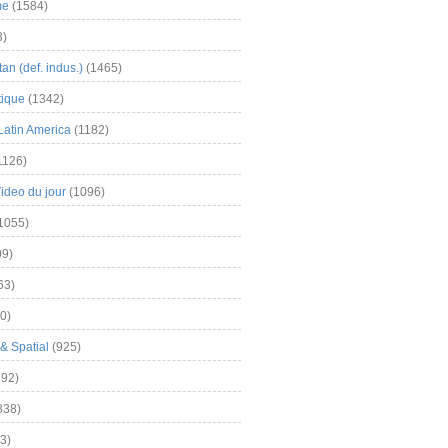
me
(1584)
3)
an (def. indus.)
(1465)
tique
(1342)
Latin America
(1182)
1126)
Video du jour
(1096)
1055)
9)
63)
0)
& Spatial
(925)
92)
838)
3)