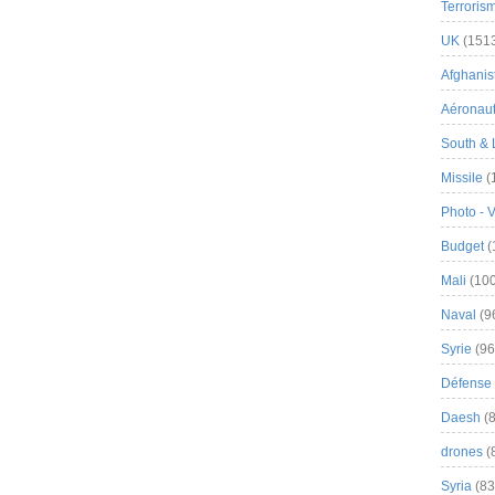
Terroris
UK
(151
Afghanist
Aéronau
South & 
Missile
(
Photo - 
Budget
(
Mali
(100
Naval
(9
Syrie
(96
Défense 
Daesh
(8
drones
(
Syria
(83