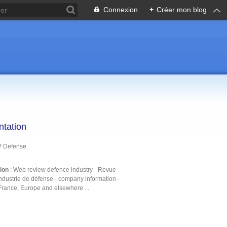
Connexion
+
Créer mon blog
ntation
P Defense
tion
: Web review defence industry - Revue
ndustrie de défense - company information -
France, Europe and elsewhere ...