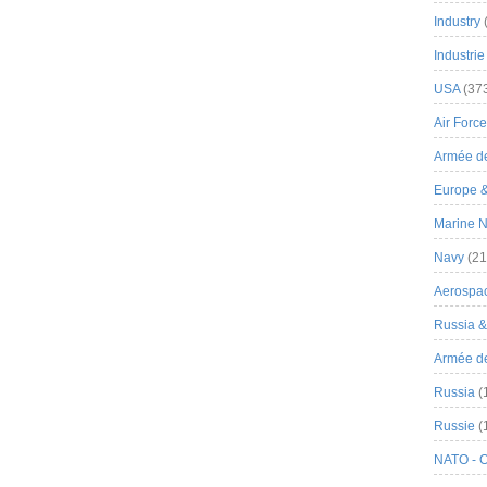
Industry
Industrie
USA
(37
Air Force
Armée de
Europe 
Marine N
Navy
(21
Aerospa
Russia 
Armée de 
Russia
(
Russie
(
NATO - 