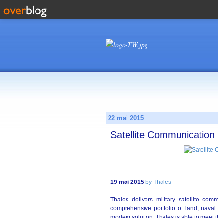
22 mai 2015
Satellite Communication 
19 mai 2015
by Thales
Thales delivers military satellite co
comprehensive portfolio of land, naval 
modem solution, Thales is able to meet th