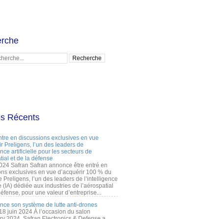
rche
es Récents
ntre en discussions exclusives en vue
r Preligens, l’un des leaders de
gence artificielle pour les secteurs de
tial et de la défense
2024 Safran Safran annonce être entré en
ons exclusives en vue d’acquérir 100 % du
e Preligens, l’un des leaders de l’intelligence
lle (IA) dédiée aux industries de l’aérospatial
défense, pour une valeur d’entreprise...
ance son système de lutte anti-drones
 18 juin 2024 À l’occasion du salon
ry 2024, Safran Electronics & Defense a